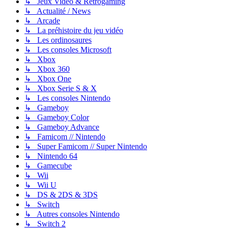
↳ Jeux Vidéo & Retrogaming
↳ Actualité / News
↳ Arcade
↳ La préhistoire du jeu vidéo
↳ Les ordinosaures
↳ Les consoles Microsoft
↳ Xbox
↳ Xbox 360
↳ Xbox One
↳ Xbox Serie S & X
↳ Les consoles Nintendo
↳ Gameboy
↳ Gameboy Color
↳ Gameboy Advance
↳ Famicom // Nintendo
↳ Super Famicom // Super Nintendo
↳ Nintendo 64
↳ Gamecube
↳ Wii
↳ Wii U
↳ DS & 2DS & 3DS
↳ Switch
↳ Autres consoles Nintendo
↳ Switch 2