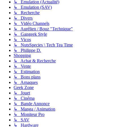
↳ Emulation (Actualité)
↳ Emulation (SAV)
↳ Recherche
↳ Divers
↳ Vidéo Channels
↳ Aurélien / Bouz "Technique"
↳ Gangeek Style
↳ Vicos
↳ NutsSpecies \ Tech Tea Time
↳ Philippe D.
Shopping
↳ Achat & Recherche
↳ Vente
↳ Estimation
↳ Bons plans
↳ Arnaques
Geek Zone
↳ Jouet
↳ Cinéma
↳ Bande Annonce
↳ Manga / Animation
↳ Moniteur Pro
↳ SAV
↳ Hardware