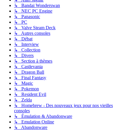
↳ Bandai Wonderswan
↳ NEC PC Engine
↳ Panasonic
↳ PC
↳ Valve Steam Deck
↳ Autres consoles
↳ Débat
↳ Interview
↳ Collection
↳ Divers
↳ Section à thèmes
↳ Castlevania
↳ Dragon Ball
↳ Final Fantasy
↳ Magic
↳ Pokemon
↳ Resident Evil
↳ Zelda
↳ Homebrew - Des nouveaux jeux pour nos vieilles
consoles
↳ Émulation & Abandonware
↳ Emulation Online
↳ Abandonware