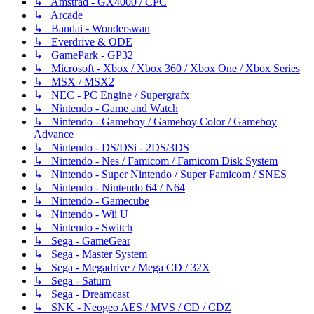
↳ Amstrad - GX4000 / CPC
↳ Arcade
↳ Bandai - Wonderswan
↳ Everdrive & ODE
↳ GamePark - GP32
↳ Microsoft - Xbox / Xbox 360 / Xbox One / Xbox Series
↳ MSX / MSX2
↳ NEC - PC Engine / Supergrafx
↳ Nintendo - Game and Watch
↳ Nintendo - Gameboy / Gameboy Color / Gameboy
Advance
↳ Nintendo - DS/DSi - 2DS/3DS
↳ Nintendo - Nes / Famicom / Famicom Disk System
↳ Nintendo - Super Nintendo / Super Famicom / SNES
↳ Nintendo - Nintendo 64 / N64
↳ Nintendo - Gamecube
↳ Nintendo - Wii U
↳ Nintendo - Switch
↳ Sega - GameGear
↳ Sega - Master System
↳ Sega - Megadrive / Mega CD / 32X
↳ Sega - Saturn
↳ Sega - Dreamcast
↳ SNK - Neogeo AES / MVS / CD / CDZ