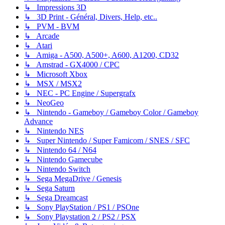
↳ Impressions 3D
↳ 3D Print - Général, Divers, Help, etc..
↳ PVM - BVM
↳ Arcade
↳ Atari
↳ Amiga - A500, A500+, A600, A1200, CD32
↳ Amstrad - GX4000 / CPC
↳ Microsoft Xbox
↳ MSX / MSX2
↳ NEC - PC Engine / Supergrafx
↳ NeoGeo
↳ Nintendo - Gameboy / Gameboy Color / Gameboy
Advance
↳ Nintendo NES
↳ Super Nintendo / Super Famicom / SNES / SFC
↳ Nintendo 64 / N64
↳ Nintendo Gamecube
↳ Nintendo Switch
↳ Sega MegaDrive / Genesis
↳ Sega Saturn
↳ Sega Dreamcast
↳ Sony PlayStation / PS1 / PSOne
↳ Sony Playstation 2 / PS2 / PSX