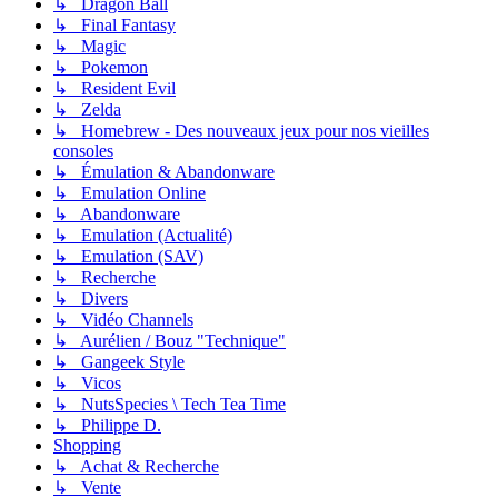
↳ Dragon Ball
↳ Final Fantasy
↳ Magic
↳ Pokemon
↳ Resident Evil
↳ Zelda
↳ Homebrew - Des nouveaux jeux pour nos vieilles
consoles
↳ Émulation & Abandonware
↳ Emulation Online
↳ Abandonware
↳ Emulation (Actualité)
↳ Emulation (SAV)
↳ Recherche
↳ Divers
↳ Vidéo Channels
↳ Aurélien / Bouz "Technique"
↳ Gangeek Style
↳ Vicos
↳ NutsSpecies \ Tech Tea Time
↳ Philippe D.
Shopping
↳ Achat & Recherche
↳ Vente