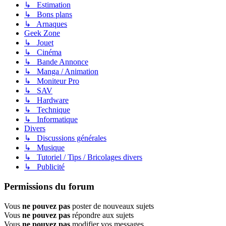
↳ Estimation
↳ Bons plans
↳ Arnaques
Geek Zone
↳ Jouet
↳ Cinéma
↳ Bande Annonce
↳ Manga / Animation
↳ Moniteur Pro
↳ SAV
↳ Hardware
↳ Technique
↳ Informatique
Divers
↳ Discussions générales
↳ Musique
↳ Tutoriel / Tips / Bricolages divers
↳ Publicité
Permissions du forum
Vous
ne pouvez pas
poster de nouveaux sujets
Vous
ne pouvez pas
répondre aux sujets
Vous
ne pouvez pas
modifier vos messages