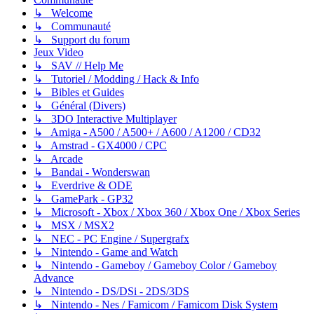
↳ Welcome
↳ Communauté
↳ Support du forum
Jeux Video
↳ SAV // Help Me
↳ Tutoriel / Modding / Hack & Info
↳ Bibles et Guides
↳ Général (Divers)
↳ 3DO Interactive Multiplayer
↳ Amiga - A500 / A500+ / A600 / A1200 / CD32
↳ Amstrad - GX4000 / CPC
↳ Arcade
↳ Bandai - Wonderswan
↳ Everdrive & ODE
↳ GamePark - GP32
↳ Microsoft - Xbox / Xbox 360 / Xbox One / Xbox Series
↳ MSX / MSX2
↳ NEC - PC Engine / Supergrafx
↳ Nintendo - Game and Watch
↳ Nintendo - Gameboy / Gameboy Color / Gameboy
Advance
↳ Nintendo - DS/DSi - 2DS/3DS
↳ Nintendo - Nes / Famicom / Famicom Disk System