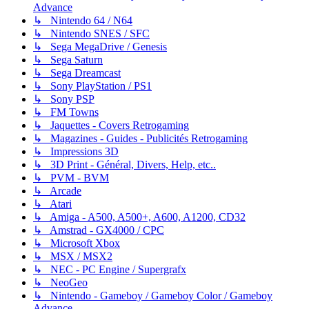
Advance
↳ Nintendo 64 / N64
↳ Nintendo SNES / SFC
↳ Sega MegaDrive / Genesis
↳ Sega Saturn
↳ Sega Dreamcast
↳ Sony PlayStation / PS1
↳ Sony PSP
↳ FM Towns
↳ Jaquettes - Covers Retrogaming
↳ Magazines - Guides - Publicités Retrogaming
↳ Impressions 3D
↳ 3D Print - Général, Divers, Help, etc..
↳ PVM - BVM
↳ Arcade
↳ Atari
↳ Amiga - A500, A500+, A600, A1200, CD32
↳ Amstrad - GX4000 / CPC
↳ Microsoft Xbox
↳ MSX / MSX2
↳ NEC - PC Engine / Supergrafx
↳ NeoGeo
↳ Nintendo - Gameboy / Gameboy Color / Gameboy
Advance