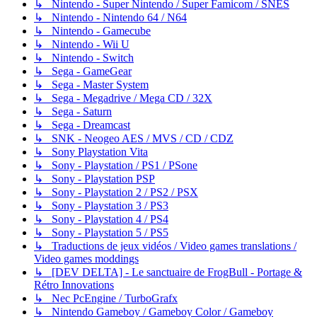
↳ Nintendo - Super Nintendo / Super Famicom / SNES
↳ Nintendo - Nintendo 64 / N64
↳ Nintendo - Gamecube
↳ Nintendo - Wii U
↳ Nintendo - Switch
↳ Sega - GameGear
↳ Sega - Master System
↳ Sega - Megadrive / Mega CD / 32X
↳ Sega - Saturn
↳ Sega - Dreamcast
↳ SNK - Neogeo AES / MVS / CD / CDZ
↳ Sony Playstation Vita
↳ Sony - Playstation / PS1 / PSone
↳ Sony - Playstation PSP
↳ Sony - Playstation 2 / PS2 / PSX
↳ Sony - Playstation 3 / PS3
↳ Sony - Playstation 4 / PS4
↳ Sony - Playstation 5 / PS5
↳ Traductions de jeux vidéos / Video games translations /
Video games moddings
↳ [DEV DELTA] - Le sanctuaire de FrogBull - Portage &
Rétro Innovations
↳ Nec PcEngine / TurboGrafx
↳ Nintendo Gameboy / Gameboy Color / Gameboy