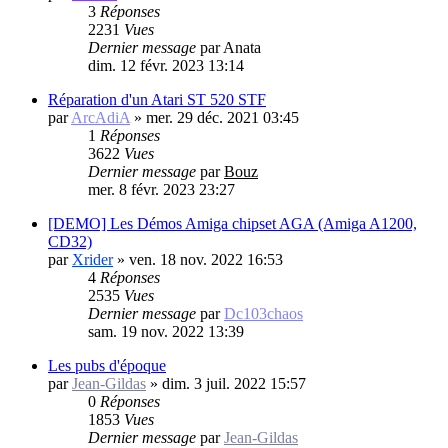
3
Réponses
2231
Vues
Dernier message
par
Anata
dim. 12 févr. 2023 13:14
Réparation d'un Atari ST 520 STF
par
ArcAdiA
»
mer. 29 déc. 2021 03:45
1
Réponses
3622
Vues
Dernier message
par
Bouz
mer. 8 févr. 2023 23:27
[DEMO] Les Démos Amiga chipset AGA (Amiga A1200,
CD32)
par
Xrider
»
ven. 18 nov. 2022 16:53
4
Réponses
2535
Vues
Dernier message
par
Dc103chaos
sam. 19 nov. 2022 13:39
Les pubs d'époque
par
Jean-Gildas
»
dim. 3 juil. 2022 15:57
0
Réponses
1853
Vues
Dernier message
par
Jean-Gildas