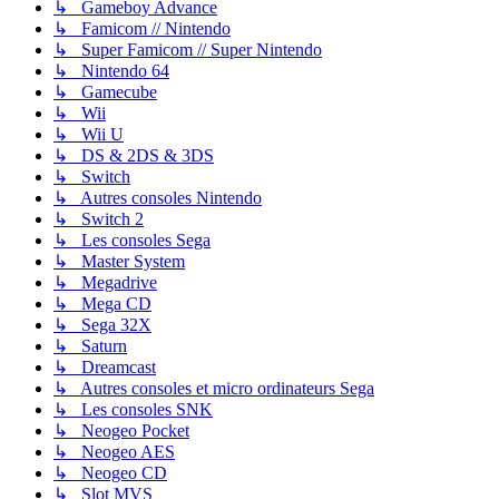
↳ Gameboy Advance
↳ Famicom // Nintendo
↳ Super Famicom // Super Nintendo
↳ Nintendo 64
↳ Gamecube
↳ Wii
↳ Wii U
↳ DS & 2DS & 3DS
↳ Switch
↳ Autres consoles Nintendo
↳ Switch 2
↳ Les consoles Sega
↳ Master System
↳ Megadrive
↳ Mega CD
↳ Sega 32X
↳ Saturn
↳ Dreamcast
↳ Autres consoles et micro ordinateurs Sega
↳ Les consoles SNK
↳ Neogeo Pocket
↳ Neogeo AES
↳ Neogeo CD
↳ Slot MVS