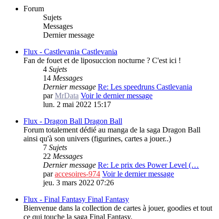
Forum
Sujets
Messages
Dernier message
Flux - Castlevania
Castlevania
Fan de fouet et de liposuccion nocturne ? C'est ici !
4
Sujets
14
Messages
Dernier message
Re: Les speedruns Castlevania
par
MrData
Voir le dernier message
lun. 2 mai 2022 15:17
Flux - Dragon Ball
Dragon Ball
Forum totalement dédié au manga de la saga Dragon Ball
ainsi qu'à son univers (figurines, cartes a jouer..)
7
Sujets
22
Messages
Dernier message
Re: Le prix des Power Level (…
par
accesoires-974
Voir le dernier message
jeu. 3 mars 2022 07:26
Flux - Final Fantasy
Final Fantasy
Bienvenue dans la collection de cartes à jouer, goodies et tout
ce qui touche la saga Final Fantasy.