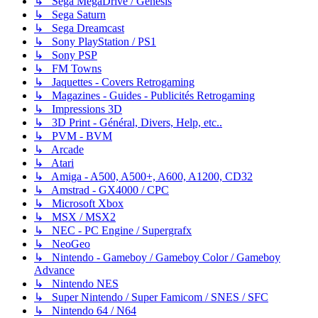
↳ Sega MegaDrive / Genesis
↳ Sega Saturn
↳ Sega Dreamcast
↳ Sony PlayStation / PS1
↳ Sony PSP
↳ FM Towns
↳ Jaquettes - Covers Retrogaming
↳ Magazines - Guides - Publicités Retrogaming
↳ Impressions 3D
↳ 3D Print - Général, Divers, Help, etc..
↳ PVM - BVM
↳ Arcade
↳ Atari
↳ Amiga - A500, A500+, A600, A1200, CD32
↳ Amstrad - GX4000 / CPC
↳ Microsoft Xbox
↳ MSX / MSX2
↳ NEC - PC Engine / Supergrafx
↳ NeoGeo
↳ Nintendo - Gameboy / Gameboy Color / Gameboy
Advance
↳ Nintendo NES
↳ Super Nintendo / Super Famicom / SNES / SFC
↳ Nintendo 64 / N64