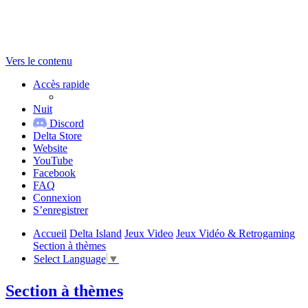
Vers le contenu
Accès rapide
Nuit
Discord
Delta Store
Website
YouTube
Facebook
FAQ
Connexion
S’enregistrer
Accueil
Delta Island
Jeux Video
Jeux Vidéo & Retrogaming
Section à thèmes
Select Language
▼
Section à thèmes