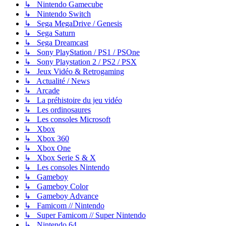
↳ Nintendo Gamecube
↳ Nintendo Switch
↳ Sega MegaDrive / Genesis
↳ Sega Saturn
↳ Sega Dreamcast
↳ Sony PlayStation / PS1 / PSOne
↳ Sony Playstation 2 / PS2 / PSX
↳ Jeux Vidéo & Retrogaming
↳ Actualité / News
↳ Arcade
↳ La préhistoire du jeu vidéo
↳ Les ordinosaures
↳ Les consoles Microsoft
↳ Xbox
↳ Xbox 360
↳ Xbox One
↳ Xbox Serie S & X
↳ Les consoles Nintendo
↳ Gameboy
↳ Gameboy Color
↳ Gameboy Advance
↳ Famicom // Nintendo
↳ Super Famicom // Super Nintendo
↳ Nintendo 64