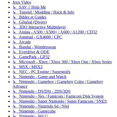
Jeux Video
↳ SAV // Help Me
↳ Tutoriel / Modding / Hack & Info
↳ Bibles et Guides
↳ Général (Divers)
↳ 3DO Interactive Multiplayer
↳ Amiga - A500 / A500+ / A600 / A1200 / CD32
↳ Amstrad - GX4000 / CPC
↳ Arcade
↳ Bandai - Wonderswan
↳ Everdrive & ODE
↳ GamePark - GP32
↳ Microsoft - Xbox / Xbox 360 / Xbox One / Xbox Series
↳ MSX / MSX2
↳ NEC - PC Engine / Supergrafx
↳ Nintendo - Game and Watch
↳ Nintendo - Gameboy / Gameboy Color / Gameboy
Advance
↳ Nintendo - DS/DSi - 2DS/3DS
↳ Nintendo - Nes / Famicom / Famicom Disk System
↳ Nintendo - Super Nintendo / Super Famicom / SNES
↳ Nintendo - Nintendo 64 / N64
↳ Nintendo - Gamecube
↳ Nintendo - Wii U