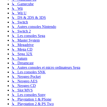
↳ Gamecube
↳ Wii
↳ Wii U
↳ DS & 2DS & 3DS
↳ Switch
↳ Autres consoles Nintendo
↳ Switch 2
↳ Les consoles Sega
↳ Master System
↳ Megadrive
↳ Mega CD
↳ Sega 32X
↳ Saturn
↳ Dreamcast
↳ Autres consoles et micro ordinateurs Sega
↳ Les consoles SNK
↳ Neogeo Pocket
↳ Neogeo AES
↳ Neogeo CD
↳ Slot MVS
↳ Les consoles Sony
↳ Playstation 1 & PSone
↳ Playstation 2 & PS Two