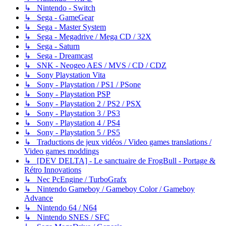
↳ Nintendo - Switch
↳ Sega - GameGear
↳ Sega - Master System
↳ Sega - Megadrive / Mega CD / 32X
↳ Sega - Saturn
↳ Sega - Dreamcast
↳ SNK - Neogeo AES / MVS / CD / CDZ
↳ Sony Playstation Vita
↳ Sony - Playstation / PS1 / PSone
↳ Sony - Playstation PSP
↳ Sony - Playstation 2 / PS2 / PSX
↳ Sony - Playstation 3 / PS3
↳ Sony - Playstation 4 / PS4
↳ Sony - Playstation 5 / PS5
↳ Traductions de jeux vidéos / Video games translations /
Video games moddings
↳ [DEV DELTA] - Le sanctuaire de FrogBull - Portage &
Rétro Innovations
↳ Nec PcEngine / TurboGrafx
↳ Nintendo Gameboy / Gameboy Color / Gameboy
Advance
↳ Nintendo 64 / N64
↳ Nintendo SNES / SFC