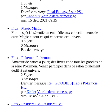
1
Sujets
1
Messages
Dernier message
Final Fantasy 7 sur PS1
par
ArcAdiA
Voir le dernier message
mer. 15 déc. 2021 09:35
Flux - Magic
Magic
Forum spécialisé entièrement dédié aux collectionneurs de
carte Magic et tout ce qui concerne cet univers.
0
Sujets
0
Messages
Pas de message
Flux - Pokemon
Pokemon
Amateur de cartes a jouer, des livres et de tous les goodies de
la série Pokémon. Venez participer dans ce salon totalement
dédié à cet univers.
2
Sujets
3
Messages
Dernier message
Re: [GOODIES] Tapis Pokemon
H…
par
Xrider
Voir le dernier message
dim. 28 août 2022 13:13
Flux - Resident Evil
Resident Evil