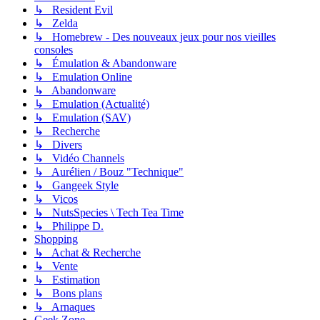
↳ Resident Evil
↳ Zelda
↳ Homebrew - Des nouveaux jeux pour nos vieilles
consoles
↳ Émulation & Abandonware
↳ Emulation Online
↳ Abandonware
↳ Emulation (Actualité)
↳ Emulation (SAV)
↳ Recherche
↳ Divers
↳ Vidéo Channels
↳ Aurélien / Bouz "Technique"
↳ Gangeek Style
↳ Vicos
↳ NutsSpecies \ Tech Tea Time
↳ Philippe D.
Shopping
↳ Achat & Recherche
↳ Vente
↳ Estimation
↳ Bons plans
↳ Arnaques
Geek Zone