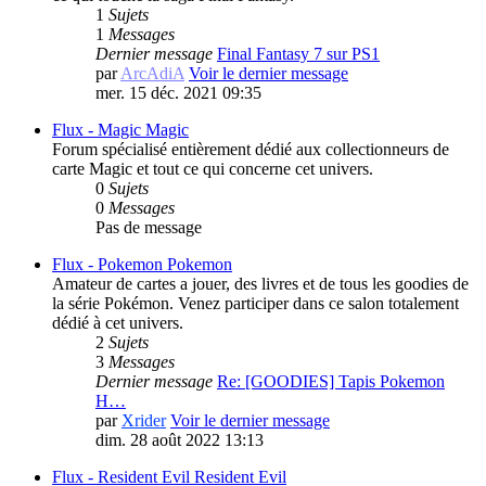
1
Sujets
1
Messages
Dernier message
Final Fantasy 7 sur PS1
par
ArcAdiA
Voir le dernier message
mer. 15 déc. 2021 09:35
Flux - Magic
Magic
Forum spécialisé entièrement dédié aux collectionneurs de
carte Magic et tout ce qui concerne cet univers.
0
Sujets
0
Messages
Pas de message
Flux - Pokemon
Pokemon
Amateur de cartes a jouer, des livres et de tous les goodies de
la série Pokémon. Venez participer dans ce salon totalement
dédié à cet univers.
2
Sujets
3
Messages
Dernier message
Re: [GOODIES] Tapis Pokemon
H…
par
Xrider
Voir le dernier message
dim. 28 août 2022 13:13
Flux - Resident Evil
Resident Evil