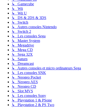
↳ Gamecube
↳ Wii
↳ Wii U
↳ DS & 2DS & 3DS
↳ Switch
↳ Autres consoles Nintendo
↳ Switch 2
↳ Les consoles Sega
↳ Master System
↳ Megadrive
↳ Mega CD
↳ Sega 32X
↳ Saturn
↳ Dreamcast
↳ Autres consoles et micro ordinateurs Sega
↳ Les consoles SNK
↳ Neogeo Pocket
↳ Neogeo AES
↳ Neogeo CD
↳ Slot MVS
↳ Les consoles Sony
↳ Playstation 1 & PSone
↳ Playstation 2 & PS Two