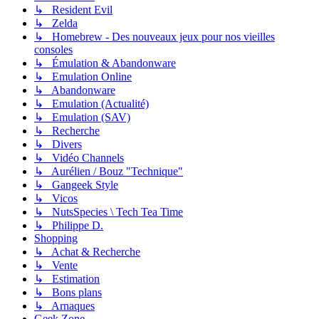
↳ Resident Evil
↳ Zelda
↳ Homebrew - Des nouveaux jeux pour nos vieilles
consoles
↳ Émulation & Abandonware
↳ Emulation Online
↳ Abandonware
↳ Emulation (Actualité)
↳ Emulation (SAV)
↳ Recherche
↳ Divers
↳ Vidéo Channels
↳ Aurélien / Bouz "Technique"
↳ Gangeek Style
↳ Vicos
↳ NutsSpecies \ Tech Tea Time
↳ Philippe D.
Shopping
↳ Achat & Recherche
↳ Vente
↳ Estimation
↳ Bons plans
↳ Arnaques
Geek Zone