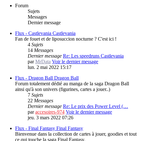
Forum
Sujets
Messages
Dernier message
Flux - Castlevania
Castlevania
Fan de fouet et de liposuccion nocturne ? C'est ici !
4
Sujets
14
Messages
Dernier message
Re: Les speedruns Castlevania
par
MrData
Voir le dernier message
lun. 2 mai 2022 15:17
Flux - Dragon Ball
Dragon Ball
Forum totalement dédié au manga de la saga Dragon Ball
ainsi qu'à son univers (figurines, cartes a jouer..)
7
Sujets
22
Messages
Dernier message
Re: Le prix des Power Level (…
par
accesoires-974
Voir le dernier message
jeu. 3 mars 2022 07:26
Flux - Final Fantasy
Final Fantasy
Bienvenue dans la collection de cartes à jouer, goodies et tout
ce qui touche la saga Final Fantasy.