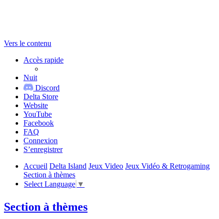
Vers le contenu
Accès rapide
Nuit
Discord
Delta Store
Website
YouTube
Facebook
FAQ
Connexion
S’enregistrer
Accueil
Delta Island
Jeux Video
Jeux Vidéo & Retrogaming
Section à thèmes
Select Language
▼
Section à thèmes