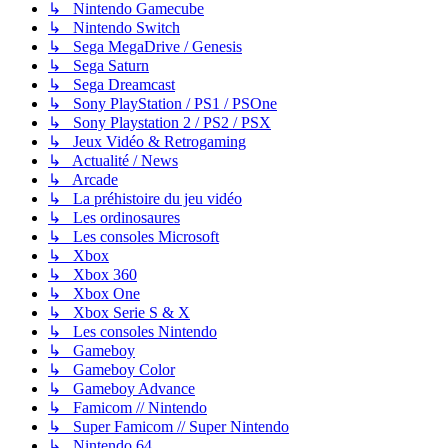
↳ Nintendo Gamecube
↳ Nintendo Switch
↳ Sega MegaDrive / Genesis
↳ Sega Saturn
↳ Sega Dreamcast
↳ Sony PlayStation / PS1 / PSOne
↳ Sony Playstation 2 / PS2 / PSX
↳ Jeux Vidéo & Retrogaming
↳ Actualité / News
↳ Arcade
↳ La préhistoire du jeu vidéo
↳ Les ordinosaures
↳ Les consoles Microsoft
↳ Xbox
↳ Xbox 360
↳ Xbox One
↳ Xbox Serie S & X
↳ Les consoles Nintendo
↳ Gameboy
↳ Gameboy Color
↳ Gameboy Advance
↳ Famicom // Nintendo
↳ Super Famicom // Super Nintendo
↳ Nintendo 64