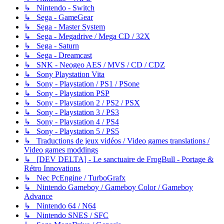
↳ Nintendo - Switch
↳ Sega - GameGear
↳ Sega - Master System
↳ Sega - Megadrive / Mega CD / 32X
↳ Sega - Saturn
↳ Sega - Dreamcast
↳ SNK - Neogeo AES / MVS / CD / CDZ
↳ Sony Playstation Vita
↳ Sony - Playstation / PS1 / PSone
↳ Sony - Playstation PSP
↳ Sony - Playstation 2 / PS2 / PSX
↳ Sony - Playstation 3 / PS3
↳ Sony - Playstation 4 / PS4
↳ Sony - Playstation 5 / PS5
↳ Traductions de jeux vidéos / Video games translations /
Video games moddings
↳ [DEV DELTA] - Le sanctuaire de FrogBull - Portage &
Rétro Innovations
↳ Nec PcEngine / TurboGrafx
↳ Nintendo Gameboy / Gameboy Color / Gameboy
Advance
↳ Nintendo 64 / N64
↳ Nintendo SNES / SFC