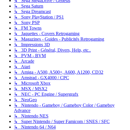
↳ Sega MegaDrive / Genesis
↳ Sega Saturn
↳ Sega Dreamcast
↳ Sony PlayStation / PS1
↳ Sony PSP
↳ FM Towns
↳ Jaquettes - Covers Retrogaming
↳ Magazines - Guides - Publicités Retrogaming
↳ Impressions 3D
↳ 3D Print - Général, Divers, Help, etc..
↳ PVM - BVM
↳ Arcade
↳ Atari
↳ Amiga - A500, A500+, A600, A1200, CD32
↳ Amstrad - GX4000 / CPC
↳ Microsoft Xbox
↳ MSX / MSX2
↳ NEC - PC Engine / Supergrafx
↳ NeoGeo
↳ Nintendo - Gameboy / Gameboy Color / Gameboy
Advance
↳ Nintendo NES
↳ Super Nintendo / Super Famicom / SNES / SFC
↳ Nintendo 64 / N64