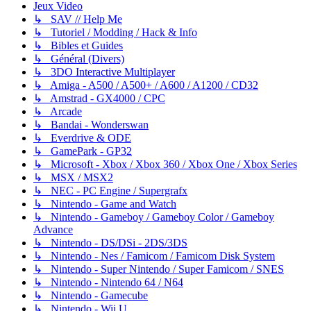
Jeux Video
↳ SAV // Help Me
↳ Tutoriel / Modding / Hack & Info
↳ Bibles et Guides
↳ Général (Divers)
↳ 3DO Interactive Multiplayer
↳ Amiga - A500 / A500+ / A600 / A1200 / CD32
↳ Amstrad - GX4000 / CPC
↳ Arcade
↳ Bandai - Wonderswan
↳ Everdrive & ODE
↳ GamePark - GP32
↳ Microsoft - Xbox / Xbox 360 / Xbox One / Xbox Series
↳ MSX / MSX2
↳ NEC - PC Engine / Supergrafx
↳ Nintendo - Game and Watch
↳ Nintendo - Gameboy / Gameboy Color / Gameboy
Advance
↳ Nintendo - DS/DSi - 2DS/3DS
↳ Nintendo - Nes / Famicom / Famicom Disk System
↳ Nintendo - Super Nintendo / Super Famicom / SNES
↳ Nintendo - Nintendo 64 / N64
↳ Nintendo - Gamecube
↳ Nintendo - Wii U