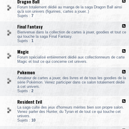
Dragon Ball
F
C
l
a
Forum totalement dédié au manga de la saga Dragon Ball ainsi
u
s
qu'à son univers (figurines, cartes a jouer..)
x
t
Sujets :
7
-
l
D
e
Final Fantasy
F
r
v
l
a
a
Bienvenue dans la collection de cartes à jouer, goodies et tout ce
u
g
n
qui touche la saga Final Fantasy.
x
o
i
Sujets :
1
-
n
a
F
B
Magic
F
i
a
l
n
l
Forum spécialisé entièrement dédié aux collectionneurs de carte
u
a
l
Magic et tout ce qui concerne cet univers.
x
l
-
F
Pokemon
F
a
l
a
n
Amateur de cartes a jouer, des livres et de tous les goodies de la
u
g
t
série Pokémon. Venez participer dans ce salon totalement dédié
x
i
a
à cet univers.
-
c
s
Sujets :
2
P
y
o
Resident Evil
F
k
l
e
La saga culte des jeux d'horreurs mérites bien son propre salon.
u
Venez parler des Hunter, du Tyran et de tout ce qui touche cet
x
o
univers.
-
n
Sujets :
10
R
e