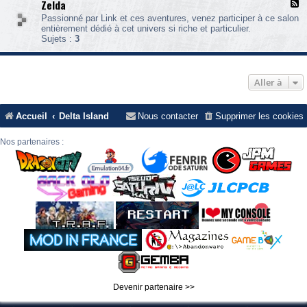
Zelda
F
s
l
i
Passionné par Link et ces aventures, venez participer à ce salon
u
d
entièrement dédié à cet univers si riche et particulier.
x
e
Sujets :
3
-
n
Z
t
e
E
l
v
Aller à
d
i
a
l
Accueil
Delta Island
Nous contacter
Supprimer les cookies
Nos partenaires :
Devenir partenaire >>