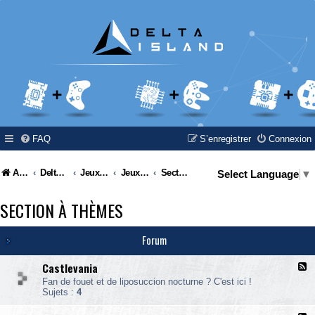
FAQ
S’enregistrer
Connexion
Accueil
Delta Island
Jeux Video
Jeux Vidéo & Retrogaming
Section à thèmes
Select Language
▼
SECTION À THÈMES
Forum
Castlevania
F
l
Fan de fouet et de liposuccion nocturne ? C'est ici !
u
Sujets :
4
x
-