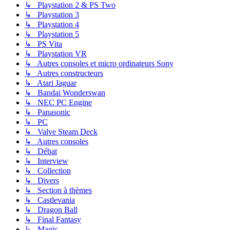
↳ Playstation 2 & PS Two
↳ Playstation 3
↳ Playstation 4
↳ Playstation 5
↳ PS Vita
↳ Playstation VR
↳ Autres consoles et micro ordinateurs Sony
↳ Autres constructeurs
↳ Atari Jaguar
↳ Bandai Wonderswan
↳ NEC PC Engine
↳ Panasonic
↳ PC
↳ Valve Steam Deck
↳ Autres consoles
↳ Débat
↳ Interview
↳ Collection
↳ Divers
↳ Section à thèmes
↳ Castlevania
↳ Dragon Ball
↳ Final Fantasy
↳ Magic