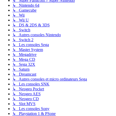
↳ Super Famicom // Super Nintendo
↳ Nintendo 64
↳ Gamecube
↳ Wii
↳ Wii U
↳ DS & 2DS & 3DS
↳ Switch
↳ Autres consoles Nintendo
↳ Switch 2
↳ Les consoles Sega
↳ Master System
↳ Megadrive
↳ Mega CD
↳ Sega 32X
↳ Saturn
↳ Dreamcast
↳ Autres consoles et micro ordinateurs Sega
↳ Les consoles SNK
↳ Neogeo Pocket
↳ Neogeo AES
↳ Neogeo CD
↳ Slot MVS
↳ Les consoles Sony
↳ Playstation 1 & PSone