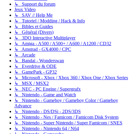
↳ Support du forum
Jeux Video
↳ SAV // Help Me
↳ Tutoriel / Modding / Hack & Info
↳ Bibles et Guides
↳ Général (Divers)
↳ 3DO Interactive Multiplayer
↳ Amiga - A500 / A500+ / A600 / A1200 / CD32
↳ Amstrad - GX4000 / CPC
↳ Arcade
↳ Bandai - Wonderswan
↳ Everdrive & ODE
↳ GamePark - GP32
↳ Microsoft - Xbox / Xbox 360 / Xbox One / Xbox Series
↳ MSX / MSX2
↳ NEC - PC Engine / Supergrafx
↳ Nintendo - Game and Watch
↳ Nintendo - Gameboy / Gameboy Color / Gameboy
Advance
↳ Nintendo - DS/DSi - 2DS/3DS
↳ Nintendo - Nes / Famicom / Famicom Disk System
↳ Nintendo - Super Nintendo / Super Famicom / SNES
↳ Nintendo - Nintendo 64 / N64