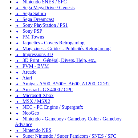
↳ Nintendo SNES / SFC
↳ Sega MegaDrive / Genesis
↳ Sega Saturn
↳ Sega Dreamcast
↳ Sony PlayStation / PS1
↳ Sony PSP
↳ FM Towns
↳ Jaquettes - Covers Retrogaming
↳ Magazines - Guides - Publicités Retrogaming
↳ Impressions 3D
↳ 3D Print - Général, Divers, Help, etc..
↳ PVM - BVM
↳ Arcade
↳ Atari
↳ Amiga - A500, A500+, A600, A1200, CD32
↳ Amstrad - GX4000 / CPC
↳ Microsoft Xbox
↳ MSX / MSX2
↳ NEC - PC Engine / Supergrafx
↳ NeoGeo
↳ Nintendo - Gameboy / Gameboy Color / Gameboy
Advance
↳ Nintendo NES
↳ Super Nintendo / Super Famicom / SNES / SFC