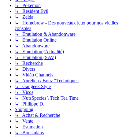
↳ Pokemon
↳ Resident Evil
↳ Zelda
↳ Homebrew - Des nouveaux jeux pour nos vieilles
consoles
↳ Émulation & Abandonware
↳ Emulation Online
↳ Abandonware
↳ Emulation (Actualité)
↳ Emulation (SAV)
↳ Recherche
↳ Divers
↳ Vidéo Channels
↳ Aurélien / Bouz "Technique"
↳ Gangeek Style
↳ Vicos
↳ NutsSpecies \ Tech Tea Time
↳ Philippe D.
Shopping
↳ Achat & Recherche
↳ Vente
↳ Estimation
↳ Bons plans