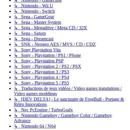
↳ Nintendo - Gamecube
↳ Nintendo - Wii U
↳ Nintendo - Switch
↳ Sega - GameGear
↳ Sega - Master System
↳ Sega - Megadrive / Mega CD / 32X
↳ Sega - Saturn
↳ Sega - Dreamcast
↳ SNK - Neogeo AES / MVS / CD / CDZ
↳ Sony Playstation Vita
↳ Sony - Playstation / PS1 / PSone
↳ Sony - Playstation PSP
↳ Sony - Playstation 2 / PS2 / PSX
↳ Sony - Playstation 3 / PS3
↳ Sony - Playstation 4 / PS4
↳ Sony - Playstation 5 / PS5
↳ Traductions de jeux vidéos / Video games translations /
Video games moddings
↳ [DEV DELTA] - Le sanctuaire de FrogBull - Portage &
Rétro Innovations
↳ Nec PcEngine / TurboGrafx
↳ Nintendo Gameboy / Gameboy Color / Gameboy
Advance
↳ Nintendo 64 / N64