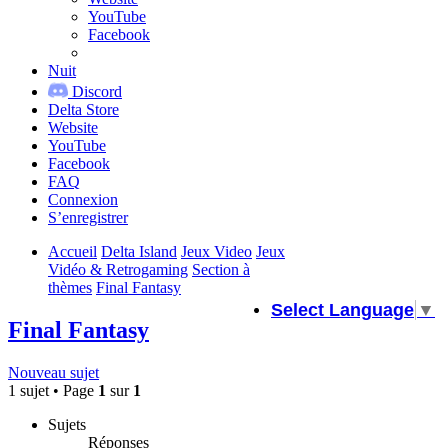
YouTube
Facebook
Nuit
Discord
Delta Store
Website
YouTube
Facebook
FAQ
Connexion
S’enregistrer
Accueil
Delta Island
Jeux Video
Jeux
Vidéo & Retrogaming
Section à
thèmes
Final Fantasy
Select Language
▼
Final Fantasy
Nouveau sujet
1 sujet • Page
1
sur
1
Sujets
Réponses