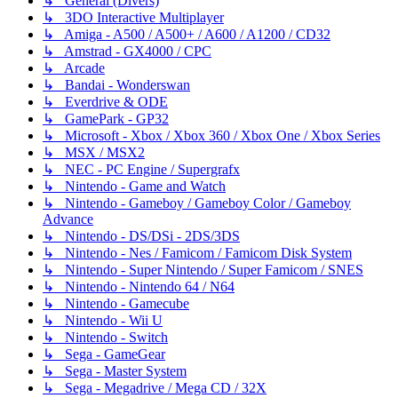
↳ Général (Divers)
↳ 3DO Interactive Multiplayer
↳ Amiga - A500 / A500+ / A600 / A1200 / CD32
↳ Amstrad - GX4000 / CPC
↳ Arcade
↳ Bandai - Wonderswan
↳ Everdrive & ODE
↳ GamePark - GP32
↳ Microsoft - Xbox / Xbox 360 / Xbox One / Xbox Series
↳ MSX / MSX2
↳ NEC - PC Engine / Supergrafx
↳ Nintendo - Game and Watch
↳ Nintendo - Gameboy / Gameboy Color / Gameboy
Advance
↳ Nintendo - DS/DSi - 2DS/3DS
↳ Nintendo - Nes / Famicom / Famicom Disk System
↳ Nintendo - Super Nintendo / Super Famicom / SNES
↳ Nintendo - Nintendo 64 / N64
↳ Nintendo - Gamecube
↳ Nintendo - Wii U
↳ Nintendo - Switch
↳ Sega - GameGear
↳ Sega - Master System
↳ Sega - Megadrive / Mega CD / 32X