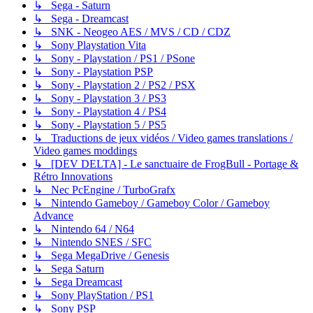
↳ Sega - Saturn
↳ Sega - Dreamcast
↳ SNK - Neogeo AES / MVS / CD / CDZ
↳ Sony Playstation Vita
↳ Sony - Playstation / PS1 / PSone
↳ Sony - Playstation PSP
↳ Sony - Playstation 2 / PS2 / PSX
↳ Sony - Playstation 3 / PS3
↳ Sony - Playstation 4 / PS4
↳ Sony - Playstation 5 / PS5
↳ Traductions de jeux vidéos / Video games translations /
Video games moddings
↳ [DEV DELTA] - Le sanctuaire de FrogBull - Portage &
Rétro Innovations
↳ Nec PcEngine / TurboGrafx
↳ Nintendo Gameboy / Gameboy Color / Gameboy
Advance
↳ Nintendo 64 / N64
↳ Nintendo SNES / SFC
↳ Sega MegaDrive / Genesis
↳ Sega Saturn
↳ Sega Dreamcast
↳ Sony PlayStation / PS1
↳ Sony PSP