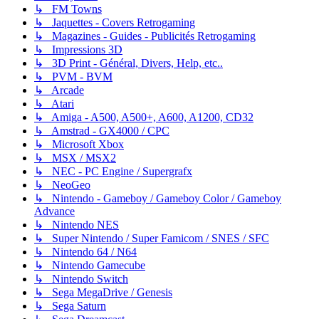
↳ FM Towns
↳ Jaquettes - Covers Retrogaming
↳ Magazines - Guides - Publicités Retrogaming
↳ Impressions 3D
↳ 3D Print - Général, Divers, Help, etc..
↳ PVM - BVM
↳ Arcade
↳ Atari
↳ Amiga - A500, A500+, A600, A1200, CD32
↳ Amstrad - GX4000 / CPC
↳ Microsoft Xbox
↳ MSX / MSX2
↳ NEC - PC Engine / Supergrafx
↳ NeoGeo
↳ Nintendo - Gameboy / Gameboy Color / Gameboy
Advance
↳ Nintendo NES
↳ Super Nintendo / Super Famicom / SNES / SFC
↳ Nintendo 64 / N64
↳ Nintendo Gamecube
↳ Nintendo Switch
↳ Sega MegaDrive / Genesis
↳ Sega Saturn