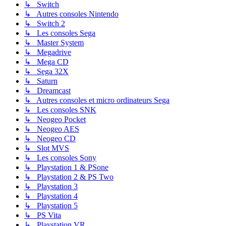
↳ Switch
↳ Autres consoles Nintendo
↳ Switch 2
↳ Les consoles Sega
↳ Master System
↳ Megadrive
↳ Mega CD
↳ Sega 32X
↳ Saturn
↳ Dreamcast
↳ Autres consoles et micro ordinateurs Sega
↳ Les consoles SNK
↳ Neogeo Pocket
↳ Neogeo AES
↳ Neogeo CD
↳ Slot MVS
↳ Les consoles Sony
↳ Playstation 1 & PSone
↳ Playstation 2 & PS Two
↳ Playstation 3
↳ Playstation 4
↳ Playstation 5
↳ PS Vita
↳ Playstation VR