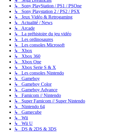
↳ Sega Dreamcast
↳ Sony PlayStation / PS1 / PSOne
↳ Sony Playstation 2 / PS2 / PSX
↳ Jeux Vidéo & Retrogaming
↳ Actualité / News
↳ Arcade
↳ La préhistoire du jeu vidéo
↳ Les ordinosaures
↳ Les consoles Microsoft
↳ Xbox
↳ Xbox 360
↳ Xbox One
↳ Xbox Serie S & X
↳ Les consoles Nintendo
↳ Gameboy
↳ Gameboy Color
↳ Gameboy Advance
↳ Famicom // Nintendo
↳ Super Famicom // Super Nintendo
↳ Nintendo 64
↳ Gamecube
↳ Wii
↳ Wii U
↳ DS & 2DS & 3DS