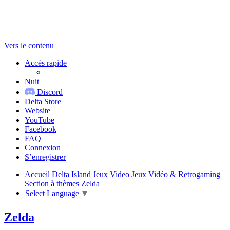
Vers le contenu
Accès rapide
Nuit
Discord
Delta Store
Website
YouTube
Facebook
FAQ
Connexion
S’enregistrer
Accueil
Delta Island
Jeux Video
Jeux Vidéo & Retrogaming
Section à thèmes
Zelda
Select Language
▼
Zelda