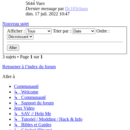
5644
Vues
Dernier message
par
Dc103chaos
dim. 17 juil. 2022 10:47
Nouveau sujet
Afficher :
Trier par :
Ordre :
3 sujets • Page
1
sur
1
Retourner à l’index du forum
Aller à
Communauté
↳ Welcome
↳ Communauté
↳ Support du forum
Jeux Video
↳ SAV // Help Me
↳ Tutoriel / Modding / Hack & Info
↳ Bibles et Guides