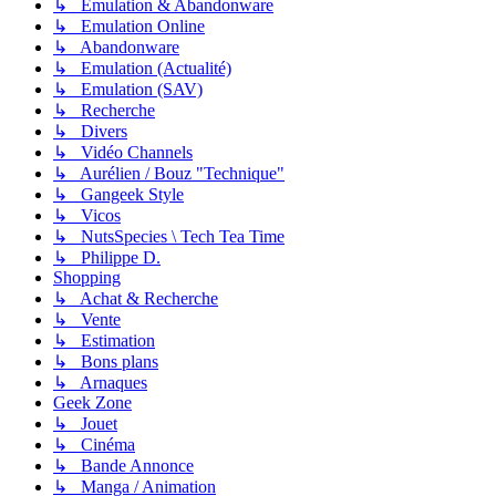
↳ Émulation & Abandonware
↳ Emulation Online
↳ Abandonware
↳ Emulation (Actualité)
↳ Emulation (SAV)
↳ Recherche
↳ Divers
↳ Vidéo Channels
↳ Aurélien / Bouz "Technique"
↳ Gangeek Style
↳ Vicos
↳ NutsSpecies \ Tech Tea Time
↳ Philippe D.
Shopping
↳ Achat & Recherche
↳ Vente
↳ Estimation
↳ Bons plans
↳ Arnaques
Geek Zone
↳ Jouet
↳ Cinéma
↳ Bande Annonce
↳ Manga / Animation