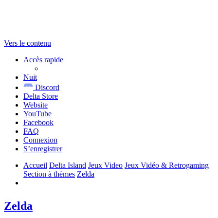
Vers le contenu
Accès rapide
Nuit
Discord
Delta Store
Website
YouTube
Facebook
FAQ
Connexion
S’enregistrer
Accueil
Delta Island
Jeux Video
Jeux Vidéo & Retrogaming
Section à thèmes
Zelda
Zelda