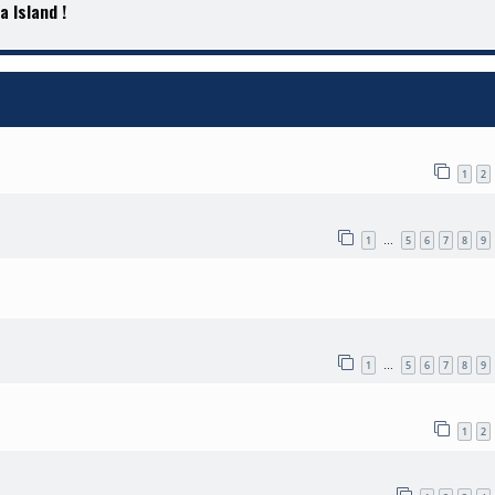
 Island !
1
2
1
5
6
7
8
9
…
1
5
6
7
8
9
…
1
2