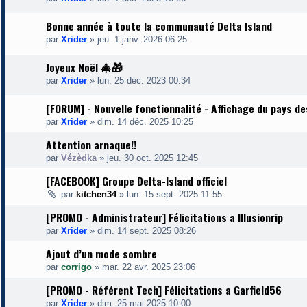
Bonne année à toute la communauté Delta Island
par
Xrider
»
jeu. 1 janv. 2026 06:25
Joyeux Noël 🎄🎁
par
Xrider
»
lun. 25 déc. 2023 00:34
[FORUM] - Nouvelle fonctionnalité - Affichage du pays 
par
Xrider
»
dim. 14 déc. 2025 10:25
Attention arnaque!!
par
Vézèdka
»
jeu. 30 oct. 2025 12:45
[FACEBOOK] Groupe Delta-Island officiel
par
kitchen34
»
lun. 15 sept. 2025 11:55
[PROMO - Administrateur] Félicitations a Illusionrip
par
Xrider
»
dim. 14 sept. 2025 08:26
Ajout d’un mode sombre
par
corrigo
»
mar. 22 avr. 2025 23:06
[PROMO - Référent Tech] Félicitations a Garfield56
par
Xrider
»
dim. 25 mai 2025 10:00