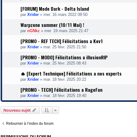
[FORUM] Mode Dark - Delta Island
par
Xrider
»
mer. 16 mars 2022 08:50
Warpzone summer (10/11 Mai) !
par
nGNkz
»
mer. 19 mars 2025 21:47
[PROMO - REF TECH] Félicitations a Kev1
par
Xrider
»
mar. 25 févr. 2025 21:50
[PROMO - MODO] Félicitations a illusionRIP
par
Xrider
»
mar. 25 févr. 2025 08:43
🔥 [Expert Technique] Félicitations a nos experts
par
Xrider
»
mar. 18 févr. 2025 20:22
[PROMO - TECH] Félicitations a RageFan
par
Xrider
»
mar. 18 févr. 2025 19:40
Nouveau sujet
Retourner à l’index du forum