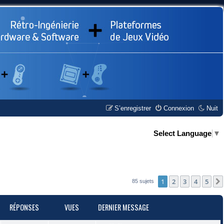
S’enregistrer
Connexion
Nuit
Select Language
▼
1
2
3
4
5
85 sujets
RÉPONSES
VUES
DERNIER MESSAGE