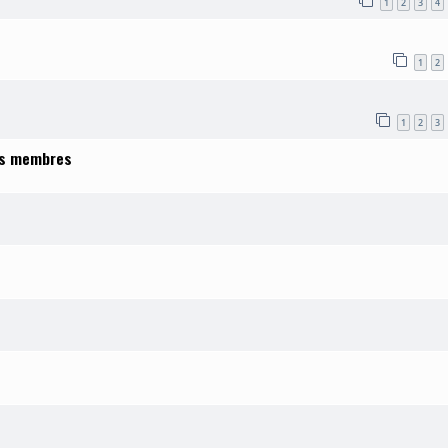
1
2
3
4
1
2
1
2
3
des membres