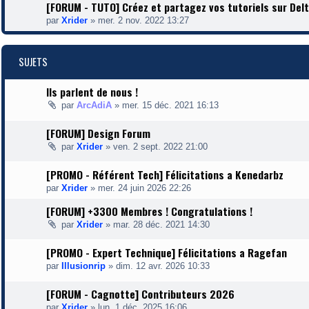
[FORUM - TUTO] Créez et partagez vos tutoriels sur Delta
par
Xrider
»
mer. 2 nov. 2022 13:27
SUJETS
Ils parlent de nous !
par
ArcAdiA
»
mer. 15 déc. 2021 16:13
[FORUM] Design Forum
par
Xrider
»
ven. 2 sept. 2022 21:00
[PROMO - Référent Tech] Félicitations a Kenedarbz
par
Xrider
»
mer. 24 juin 2026 22:26
[FORUM] +3300 Membres ! Congratulations !
par
Xrider
»
mar. 28 déc. 2021 14:30
[PROMO - Expert Technique] Félicitations a Ragefan
par
Illusionrip
»
dim. 12 avr. 2026 10:33
[FORUM - Cagnotte] Contributeurs 2026
par
Xrider
»
lun. 1 déc. 2025 16:06