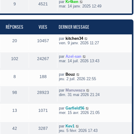
D
par
Kr4ken
R
V
9
4521
e
mar. 14 janv. 2025 12:49
r
é
u
n
i
p
e
e
RÉPONSES
VUES
DERNIER MESSAGE
r
o
s
m
e
D
par
kitchen34
R
V
20
n
10457
s
e
ven. 9 janv. 2026 11:27
s
r
é
u
s
a
n
g
i
D
par
Azel-san
R
V
102
24267
p
e
e
e
e
e
mar. 14 juil. 2026 13:43
r
r
é
u
o
s
s
m
n
e
i
D
par
Bouz
R
V
8
188
p
e
n
s
e
e
jeu. 2 juil. 2026 22:55
s
r
r
é
u
o
s
s
a
m
n
D
par
Manuwaza
g
e
R
V
i
98
28923
e
p
e
dim. 31 mai 2026 21:24
n
e
e
s
e
r
s
r
é
u
n
o
s
s
s
a
m
i
D
par
Garfield56
g
e
R
V
13
1071
p
e
e
e
mer. 15 avr. 2026 21:05
n
e
e
s
r
r
s
é
u
o
s
m
n
s
s
a
e
i
D
par
Kev1
g
R
V
42
3287
p
e
n
s
e
e
jeu. 5 févr. 2026 17:43
e
e