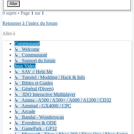
9 sujets • Page
1
sur
1
Retourner à l’index du forum
Aller à
Communauté
↳ Welcome
↳ Communauté
↳ Support du forum
Jeux Video
↳ SAV // Help Me
↳ Tutoriel / Modding / Hack & Info
↳ Bibles et Guides
↳ Général (Divers)
↳ 3DO Interactive Multiplayer
↳ Amiga - A500 / A500+ / A600 / A1200 / CD32
↳ Amstrad - GX4000 / CPC
↳ Arcade
↳ Bandai - Wonderswan
↳ Everdrive & ODE
↳ GamePark - GP32