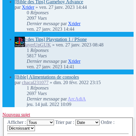
[Bible des Tips] Gameboy Advance
par
Xrider
»
ven. 27 janv. 2023 14:44
0
Réponses
2097
Vues
Dernier message
par
Xrider
ven. 27 janv. 2023 14:44
[Bible des Tips] Playstation 1 / PSone
par
PlayerUpGUK
»
ven. 27 janv. 2023 08:48
1
Réponses
5817
Vues
Dernier message
par
Xrider
ven. 27 janv. 2023 14:41
[Bible] Alimentations de consoles
par
chacal231077
»
dim. 20 févr. 2022 23:15
1
Réponses
2697
Vues
Dernier message
par
ArcAdiA
jeu. 14 juil. 2022 10:09
Nouveau sujet
Afficher :
Trier par :
Ordre :