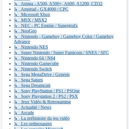
↳ Amiga - A500, A500+, A600, A1200, CD32
↳ Amstrad - GX4000 / CPC
↳ Microsoft Xbox
↳ MSX / MSX2
↳ NEC - PC Engine / Supergrafx
↳ NeoGeo
↳ Nintendo - Gameboy / Gameboy Color / Gameboy
Advance
↳ Nintendo NES
↳ Super Nintendo / Super Famicom / SNES / SFC
↳ Nintendo 64 / N64
↳ Nintendo Gamecube
↳ Nintendo Switch
↳ Sega MegaDrive / Genesis
↳ Sega Saturn
↳ Sega Dreamcast
↳ Sony PlayStation / PS1 / PSOne
↳ Sony Playstation 2 / PS2 / PSX
↳ Jeux Vidéo & Retrogaming
↳ Actualité / News
↳ Arcade
↳ La préhistoire du jeu vidéo
↳ Les ordinosaures