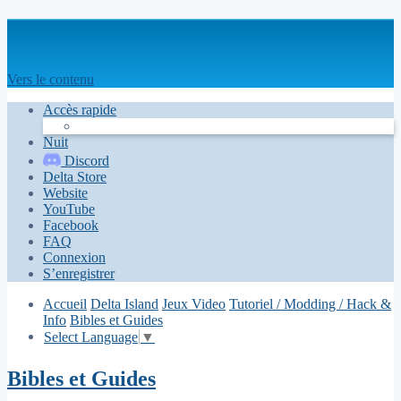
Vers le contenu
Accès rapide
Nuit
Discord
Delta Store
Website
YouTube
Facebook
FAQ
Connexion
S’enregistrer
Accueil
Delta Island
Jeux Video
Tutoriel / Modding / Hack &
Info
Bibles et Guides
Select Language
▼
Bibles et Guides