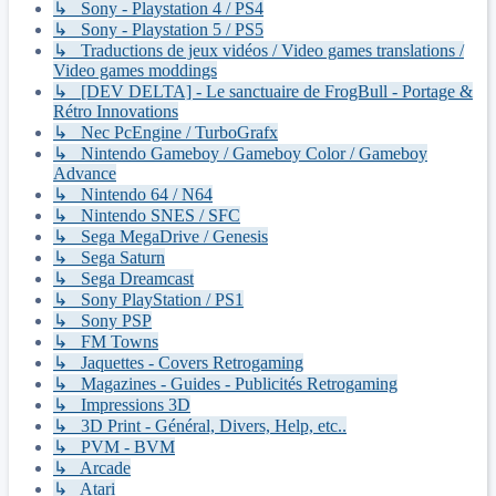
↳ Sony - Playstation 4 / PS4
↳ Sony - Playstation 5 / PS5
↳ Traductions de jeux vidéos / Video games translations /
Video games moddings
↳ [DEV DELTA] - Le sanctuaire de FrogBull - Portage &
Rétro Innovations
↳ Nec PcEngine / TurboGrafx
↳ Nintendo Gameboy / Gameboy Color / Gameboy
Advance
↳ Nintendo 64 / N64
↳ Nintendo SNES / SFC
↳ Sega MegaDrive / Genesis
↳ Sega Saturn
↳ Sega Dreamcast
↳ Sony PlayStation / PS1
↳ Sony PSP
↳ FM Towns
↳ Jaquettes - Covers Retrogaming
↳ Magazines - Guides - Publicités Retrogaming
↳ Impressions 3D
↳ 3D Print - Général, Divers, Help, etc..
↳ PVM - BVM
↳ Arcade
↳ Atari