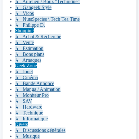
↳ Aurélien / Bouz "Technique"
↳ Gangeek Style
↳ Vicos
↳ NutsSpecies \ Tech Tea Time
↳ Philippe D.
Shopping
↳ Achat & Recherche
↳ Vente
↳ Estimation
↳ Bons plans
↳ Arnaques
Geek Zone
↳ Jouet
↳ Cinéma
↳ Bande Annonce
↳ Manga / Animation
↳ Moniteur Pro
↳ SAV
↳ Hardware
↳ Technique
↳ Informatique
Divers
↳ Discussions générales
↳ Musique