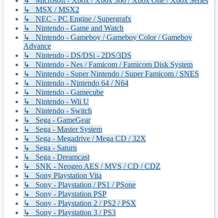
↳ Microsoft - Xbox / Xbox 360 / Xbox One / Xbox Series
↳ MSX / MSX2
↳ NEC - PC Engine / Supergrafx
↳ Nintendo - Game and Watch
↳ Nintendo - Gameboy / Gameboy Color / Gameboy
Advance
↳ Nintendo - DS/DSi - 2DS/3DS
↳ Nintendo - Nes / Famicom / Famicom Disk System
↳ Nintendo - Super Nintendo / Super Famicom / SNES
↳ Nintendo - Nintendo 64 / N64
↳ Nintendo - Gamecube
↳ Nintendo - Wii U
↳ Nintendo - Switch
↳ Sega - GameGear
↳ Sega - Master System
↳ Sega - Megadrive / Mega CD / 32X
↳ Sega - Saturn
↳ Sega - Dreamcast
↳ SNK - Neogeo AES / MVS / CD / CDZ
↳ Sony Playstation Vita
↳ Sony - Playstation / PS1 / PSone
↳ Sony - Playstation PSP
↳ Sony - Playstation 2 / PS2 / PSX
↳ Sony - Playstation 3 / PS3