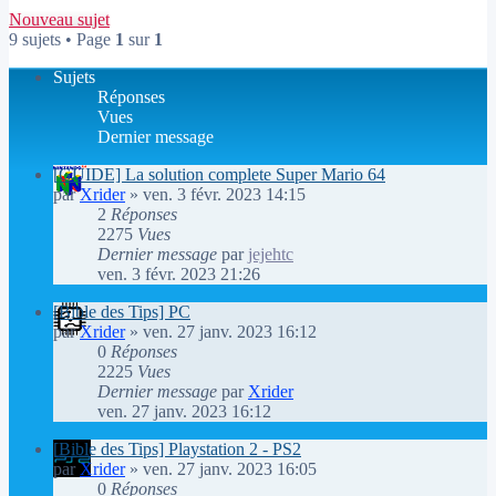
Nouveau sujet
9 sujets • Page
1
sur
1
Sujets
Réponses
Vues
Dernier message
[GUIDE] La solution complete Super Mario 64
par
Xrider
»
ven. 3 févr. 2023 14:15
2
Réponses
2275
Vues
Dernier message
par
jejehtc
ven. 3 févr. 2023 21:26
[Bible des Tips] PC
par
Xrider
»
ven. 27 janv. 2023 16:12
0
Réponses
2225
Vues
Dernier message
par
Xrider
ven. 27 janv. 2023 16:12
[Bible des Tips] Playstation 2 - PS2
par
Xrider
»
ven. 27 janv. 2023 16:05
0
Réponses