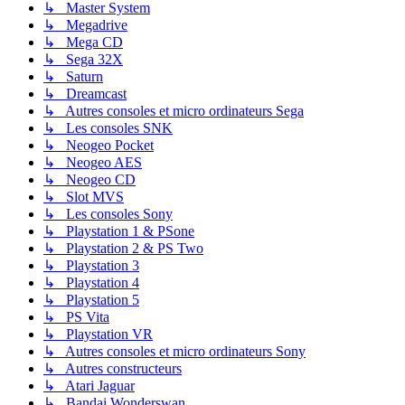
↳ Master System
↳ Megadrive
↳ Mega CD
↳ Sega 32X
↳ Saturn
↳ Dreamcast
↳ Autres consoles et micro ordinateurs Sega
↳ Les consoles SNK
↳ Neogeo Pocket
↳ Neogeo AES
↳ Neogeo CD
↳ Slot MVS
↳ Les consoles Sony
↳ Playstation 1 & PSone
↳ Playstation 2 & PS Two
↳ Playstation 3
↳ Playstation 4
↳ Playstation 5
↳ PS Vita
↳ Playstation VR
↳ Autres consoles et micro ordinateurs Sony
↳ Autres constructeurs
↳ Atari Jaguar
↳ Bandai Wonderswan