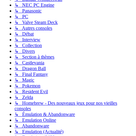
↳ NEC PC Engine
↳ Panasonic
↳ PC
↳ Valve Steam Deck
↳ Autres consoles
↳ Débat
↳ Interview
↳ Collection
↳ Divers
↳ Section à thèmes
↳ Castlevania
↳ Dragon Ball
↳ Final Fantasy
↳ Magic
↳ Pokemon
↳ Resident Evil
↳ Zelda
↳ Homebrew - Des nouveaux jeux pour nos vieilles
consoles
↳ Émulation & Abandonware
↳ Emulation Online
↳ Abandonware
↳ Emulation (Actualité)