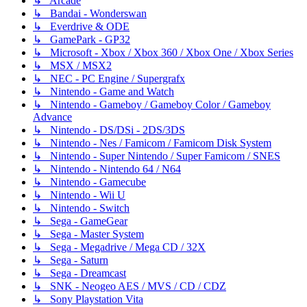
↳ Arcade
↳ Bandai - Wonderswan
↳ Everdrive & ODE
↳ GamePark - GP32
↳ Microsoft - Xbox / Xbox 360 / Xbox One / Xbox Series
↳ MSX / MSX2
↳ NEC - PC Engine / Supergrafx
↳ Nintendo - Game and Watch
↳ Nintendo - Gameboy / Gameboy Color / Gameboy
Advance
↳ Nintendo - DS/DSi - 2DS/3DS
↳ Nintendo - Nes / Famicom / Famicom Disk System
↳ Nintendo - Super Nintendo / Super Famicom / SNES
↳ Nintendo - Nintendo 64 / N64
↳ Nintendo - Gamecube
↳ Nintendo - Wii U
↳ Nintendo - Switch
↳ Sega - GameGear
↳ Sega - Master System
↳ Sega - Megadrive / Mega CD / 32X
↳ Sega - Saturn
↳ Sega - Dreamcast
↳ SNK - Neogeo AES / MVS / CD / CDZ
↳ Sony Playstation Vita