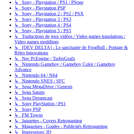
↳ Sony - Playstation / PS1 / PSone
↳ Sony - Playstation PSP
↳ Sony - Playstation 2 / PS2 / PSX
↳ Sony - Playstation 3 / PS3
↳ Sony - Playstation 4 / PS4
↳ Sony - Playstation 5 / PS5
↳ Traductions de jeux vidéos / Video games translations /
Video games moddings
↳ [DEV DELTA] - Le sanctuaire de FrogBull - Portage &
Rétro Innovations
↳ Nec PcEngine / TurboGrafx
↳ Nintendo Gameboy / Gameboy Color / Gameboy
Advance
↳ Nintendo 64 / N64
↳ Nintendo SNES / SFC
↳ Sega MegaDrive / Genesis
↳ Sega Saturn
↳ Sega Dreamcast
↳ Sony PlayStation / PS1
↳ Sony PSP
↳ FM Towns
↳ Jaquettes - Covers Retrogaming
↳ Magazines - Guides - Publicités Retrogaming
↳ Impressions 3D