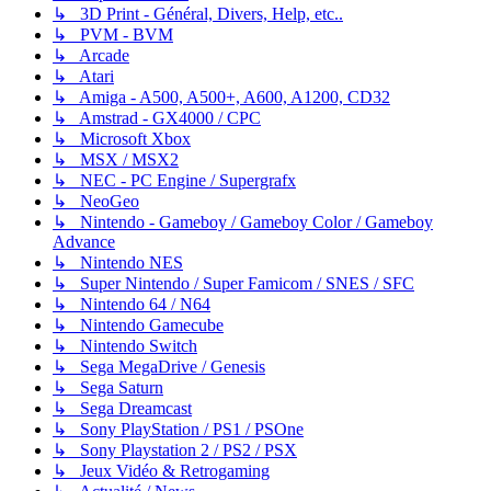
↳ 3D Print - Général, Divers, Help, etc..
↳ PVM - BVM
↳ Arcade
↳ Atari
↳ Amiga - A500, A500+, A600, A1200, CD32
↳ Amstrad - GX4000 / CPC
↳ Microsoft Xbox
↳ MSX / MSX2
↳ NEC - PC Engine / Supergrafx
↳ NeoGeo
↳ Nintendo - Gameboy / Gameboy Color / Gameboy
Advance
↳ Nintendo NES
↳ Super Nintendo / Super Famicom / SNES / SFC
↳ Nintendo 64 / N64
↳ Nintendo Gamecube
↳ Nintendo Switch
↳ Sega MegaDrive / Genesis
↳ Sega Saturn
↳ Sega Dreamcast
↳ Sony PlayStation / PS1 / PSOne
↳ Sony Playstation 2 / PS2 / PSX
↳ Jeux Vidéo & Retrogaming