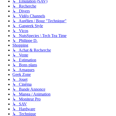
↳ Emulation (SAV)
↳ Recherche
↳ Divers
↳ Vidéo Channels
↳ Aurélien / Bouz "Technique"
↳ Gangeek Style
↳ Vicos
↳ NutsSpecies \ Tech Tea Time
↳ Philippe D.
Shopping
↳ Achat & Recherche
↳ Vente
↳ Estimation
↳ Bons plans
↳ Arnaques
Geek Zone
↳ Jouet
↳ Cinéma
↳ Bande Annonce
↳ Manga / Animation
↳ Moniteur Pro
↳ SAV
↳ Hardware
↳ Technique