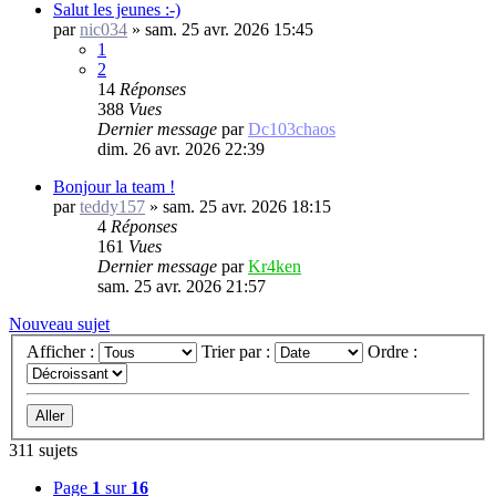
Salut les jeunes :-)
par
nic034
»
sam. 25 avr. 2026 15:45
1
2
14
Réponses
388
Vues
Dernier message
par
Dc103chaos
dim. 26 avr. 2026 22:39
Bonjour la team !
par
teddy157
»
sam. 25 avr. 2026 18:15
4
Réponses
161
Vues
Dernier message
par
Kr4ken
sam. 25 avr. 2026 21:57
Nouveau sujet
Afficher :
Trier par :
Ordre :
311 sujets
Page
1
sur
16