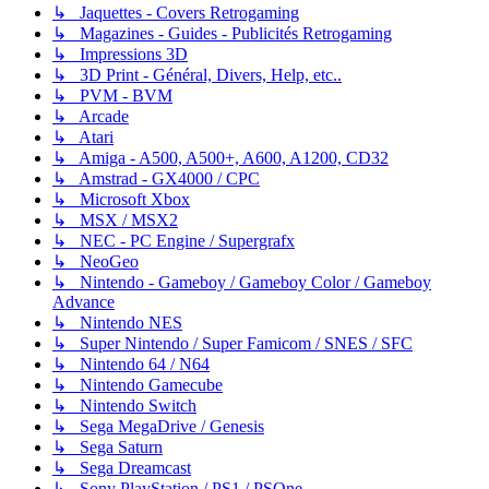
↳ Jaquettes - Covers Retrogaming
↳ Magazines - Guides - Publicités Retrogaming
↳ Impressions 3D
↳ 3D Print - Général, Divers, Help, etc..
↳ PVM - BVM
↳ Arcade
↳ Atari
↳ Amiga - A500, A500+, A600, A1200, CD32
↳ Amstrad - GX4000 / CPC
↳ Microsoft Xbox
↳ MSX / MSX2
↳ NEC - PC Engine / Supergrafx
↳ NeoGeo
↳ Nintendo - Gameboy / Gameboy Color / Gameboy
Advance
↳ Nintendo NES
↳ Super Nintendo / Super Famicom / SNES / SFC
↳ Nintendo 64 / N64
↳ Nintendo Gamecube
↳ Nintendo Switch
↳ Sega MegaDrive / Genesis
↳ Sega Saturn
↳ Sega Dreamcast
↳ Sony PlayStation / PS1 / PSOne