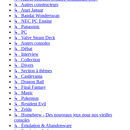
↳ Autres constructeurs
↳ Atari Jaguar
↳ Bandai Wonderswan
↳ NEC PC Engine
↳ Panasonic
↳ PC
↳ Valve Steam Deck
↳ Autres consoles
↳ Débat
↳ Interview
↳ Collection
↳ Divers
↳ Section à thèmes
↳ Castlevania
↳ Dragon Ball
↳ Final Fantasy
↳ Magic
↳ Pokemon
↳ Resident Evil
↳ Zelda
↳ Homebrew - Des nouveaux jeux pour nos vieilles
consoles
↳ Émulation & Abandonware