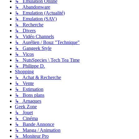
↳ Emulation Online
↳ Abandonware
↳ Emulation (Actualité)
↳ Emulation (SAV)
↳ Recherche
↳ Divers
↳ Vidéo Channels
↳ Aurélien / Bouz "Technique"
↳ Gangeek Style
↳ Vicos
↳ NutsSpecies \ Tech Tea Time
↳ Philippe D.
Shopping
↳ Achat & Recherche
↳ Vente
↳ Estimation
↳ Bons plans
↳ Arnaques
Geek Zone
↳ Jouet
↳ Cinéma
↳ Bande Annonce
↳ Manga / Animation
↳ Moniteur Pro