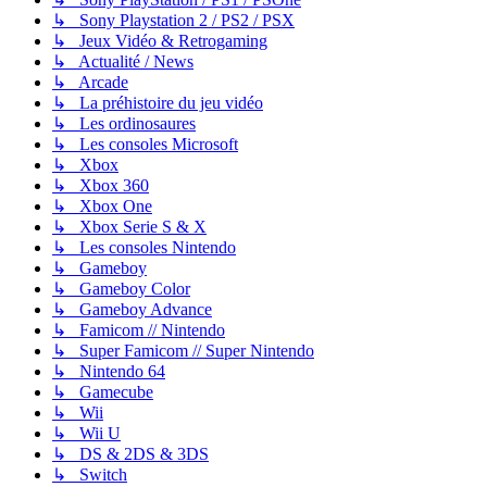
↳ Sony Playstation 2 / PS2 / PSX
↳ Jeux Vidéo & Retrogaming
↳ Actualité / News
↳ Arcade
↳ La préhistoire du jeu vidéo
↳ Les ordinosaures
↳ Les consoles Microsoft
↳ Xbox
↳ Xbox 360
↳ Xbox One
↳ Xbox Serie S & X
↳ Les consoles Nintendo
↳ Gameboy
↳ Gameboy Color
↳ Gameboy Advance
↳ Famicom // Nintendo
↳ Super Famicom // Super Nintendo
↳ Nintendo 64
↳ Gamecube
↳ Wii
↳ Wii U
↳ DS & 2DS & 3DS
↳ Switch