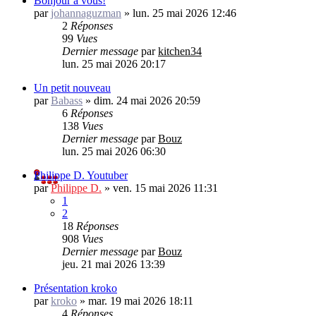
Bonjour à vous!
par
johannaguzman
»
lun. 25 mai 2026 12:46
2
Réponses
99
Vues
Dernier message
par
kitchen34
lun. 25 mai 2026 20:17
Un petit nouveau
par
Babass
»
dim. 24 mai 2026 20:59
6
Réponses
138
Vues
Dernier message
par
Bouz
lun. 25 mai 2026 06:30
Philippe D. Youtuber
par
Philippe D.
»
ven. 15 mai 2026 11:31
1
2
18
Réponses
908
Vues
Dernier message
par
Bouz
jeu. 21 mai 2026 13:39
Présentation kroko
par
kroko
»
mar. 19 mai 2026 18:11
4
Réponses