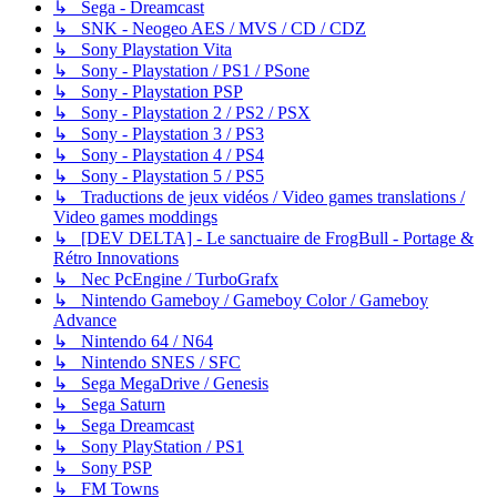
↳ Sega - Dreamcast
↳ SNK - Neogeo AES / MVS / CD / CDZ
↳ Sony Playstation Vita
↳ Sony - Playstation / PS1 / PSone
↳ Sony - Playstation PSP
↳ Sony - Playstation 2 / PS2 / PSX
↳ Sony - Playstation 3 / PS3
↳ Sony - Playstation 4 / PS4
↳ Sony - Playstation 5 / PS5
↳ Traductions de jeux vidéos / Video games translations /
Video games moddings
↳ [DEV DELTA] - Le sanctuaire de FrogBull - Portage &
Rétro Innovations
↳ Nec PcEngine / TurboGrafx
↳ Nintendo Gameboy / Gameboy Color / Gameboy
Advance
↳ Nintendo 64 / N64
↳ Nintendo SNES / SFC
↳ Sega MegaDrive / Genesis
↳ Sega Saturn
↳ Sega Dreamcast
↳ Sony PlayStation / PS1
↳ Sony PSP
↳ FM Towns