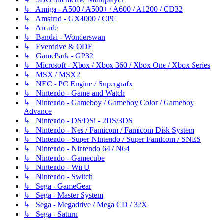
↳ Amiga - A500 / A500+ / A600 / A1200 / CD32
↳ Amstrad - GX4000 / CPC
↳ Arcade
↳ Bandai - Wonderswan
↳ Everdrive & ODE
↳ GamePark - GP32
↳ Microsoft - Xbox / Xbox 360 / Xbox One / Xbox Series
↳ MSX / MSX2
↳ NEC - PC Engine / Supergrafx
↳ Nintendo - Game and Watch
↳ Nintendo - Gameboy / Gameboy Color / Gameboy
Advance
↳ Nintendo - DS/DSi - 2DS/3DS
↳ Nintendo - Nes / Famicom / Famicom Disk System
↳ Nintendo - Super Nintendo / Super Famicom / SNES
↳ Nintendo - Nintendo 64 / N64
↳ Nintendo - Gamecube
↳ Nintendo - Wii U
↳ Nintendo - Switch
↳ Sega - GameGear
↳ Sega - Master System
↳ Sega - Megadrive / Mega CD / 32X
↳ Sega - Saturn