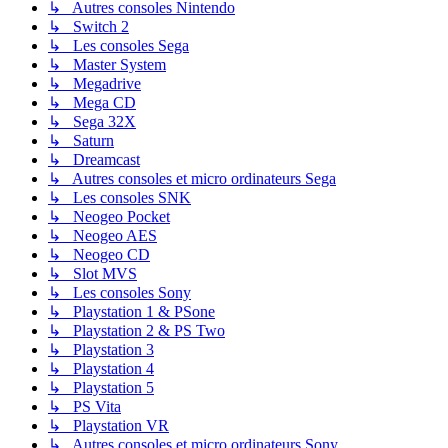
↳ Autres consoles Nintendo
↳ Switch 2
↳ Les consoles Sega
↳ Master System
↳ Megadrive
↳ Mega CD
↳ Sega 32X
↳ Saturn
↳ Dreamcast
↳ Autres consoles et micro ordinateurs Sega
↳ Les consoles SNK
↳ Neogeo Pocket
↳ Neogeo AES
↳ Neogeo CD
↳ Slot MVS
↳ Les consoles Sony
↳ Playstation 1 & PSone
↳ Playstation 2 & PS Two
↳ Playstation 3
↳ Playstation 4
↳ Playstation 5
↳ PS Vita
↳ Playstation VR
↳ Autres consoles et micro ordinateurs Sony