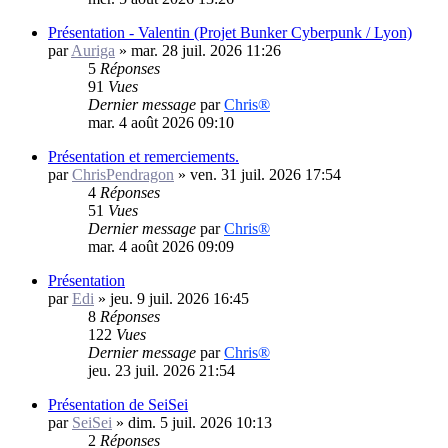
Présentation - Valentin (Projet Bunker Cyberpunk / Lyon)
par
Auriga
»
mar. 28 juil. 2026 11:26
5
Réponses
91
Vues
Dernier message
par
Chris®
mar. 4 août 2026 09:10
Présentation et remerciements.
par
ChrisPendragon
»
ven. 31 juil. 2026 17:54
4
Réponses
51
Vues
Dernier message
par
Chris®
mar. 4 août 2026 09:09
Présentation
par
Edi
»
jeu. 9 juil. 2026 16:45
8
Réponses
122
Vues
Dernier message
par
Chris®
jeu. 23 juil. 2026 21:54
Présentation de SeiSei
par
SeiSei
»
dim. 5 juil. 2026 10:13
2
Réponses