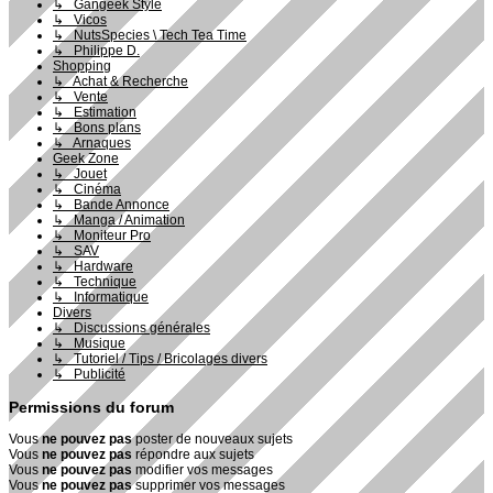
↳ Gangeek Style
↳ Vicos
↳ NutsSpecies \ Tech Tea Time
↳ Philippe D.
Shopping
↳ Achat & Recherche
↳ Vente
↳ Estimation
↳ Bons plans
↳ Arnaques
Geek Zone
↳ Jouet
↳ Cinéma
↳ Bande Annonce
↳ Manga / Animation
↳ Moniteur Pro
↳ SAV
↳ Hardware
↳ Technique
↳ Informatique
Divers
↳ Discussions générales
↳ Musique
↳ Tutoriel / Tips / Bricolages divers
↳ Publicité
Permissions du forum
Vous
ne pouvez pas
poster de nouveaux sujets
Vous
ne pouvez pas
répondre aux sujets
Vous
ne pouvez pas
modifier vos messages
Vous
ne pouvez pas
supprimer vos messages