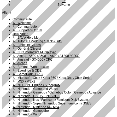
16
Suivante
Aller à
Communauté
↳ Welcome
↳ Communauté
↳ Support du forum
Jeux Video
↳ SAV // Help Me
↳ Tutoriel / Modding / Hack & Info
↳ Bibles et Guides
↳ Général (Divers)
↳ 3DO Interactive Multiplayer
↳ Amiga - A500 / A500+ / A600 / A1200 / CD32
↳ Amstrad - GX4000 / CPC
↳ Arcade
↳ Bandai - Wonderswan
↳ Everdrive & ODE
↳ GamePark - GP32
↳ Microsoft - Xbox / Xbox 360 / Xbox One / Xbox Series
↳ MSX / MSX2
↳ NEC - PC Engine / Supergrafx
↳ Nintendo - Game and Watch
↳ Nintendo - Gameboy / Gameboy Color / Gameboy Advance
↳ Nintendo - DS/DSi - 2DS/3DS
↳ Nintendo - Nes / Famicom / Famicom Disk System
↳ Nintendo - Super Nintendo / Super Famicom / SNES
↳ Nintendo - Nintendo 64 / N64
↳ Nintendo - Gamecube
↳ Nintendo - Wii U