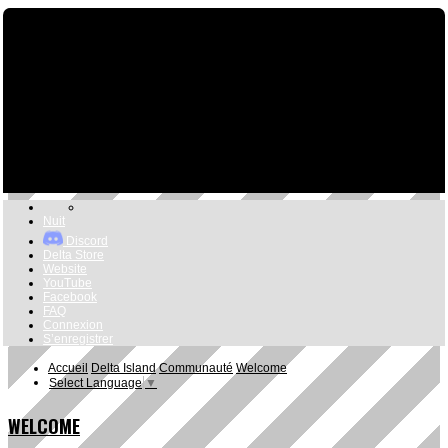
Nuit
Discord
Delta Store
Website
YouTube
Facebook
FAQ
Connexion
S’enregistrer
Accueil
Delta Island
Communauté
Welcome
Select Language
▼
WELCOME