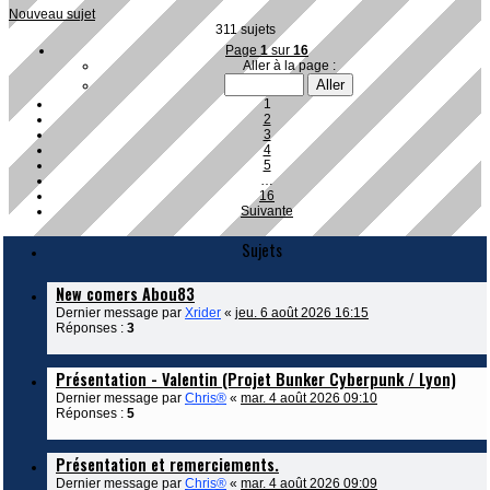
Nouveau sujet
311 sujets
Page
1
sur
16
Aller à la page :
1
2
3
4
5
…
16
Suivante
Sujets
New comers Abou83
Dernier message par
Xrider
«
jeu. 6 août 2026 16:15
Réponses :
3
Présentation - Valentin (Projet Bunker Cyberpunk / Lyon)
Dernier message par
Chris®
«
mar. 4 août 2026 09:10
Réponses :
5
Présentation et remerciements.
Dernier message par
Chris®
«
mar. 4 août 2026 09:09