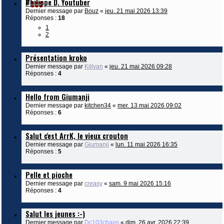
Philippe D. Youtuber
Dernier message par
Bouz
«
jeu. 21 mai 2026 13:39
Réponses :
18
1
2
Présentation kroko
Dernier message par
Killvan
«
jeu. 21 mai 2026 09:28
Réponses :
4
Hello from Giumanji
Dernier message par
kitchen34
«
mer. 13 mai 2026 09:02
Réponses :
6
Salut c'est ArrK, le vieux crouton
Dernier message par
Giumanji
«
lun. 11 mai 2026 16:35
Réponses :
5
Pelle et pioche
Dernier message par
creasy
«
sam. 9 mai 2026 15:16
Réponses :
4
Salut les jeunes :-)
Dernier message par
Dc103chaos
«
dim. 26 avr. 2026 22:39