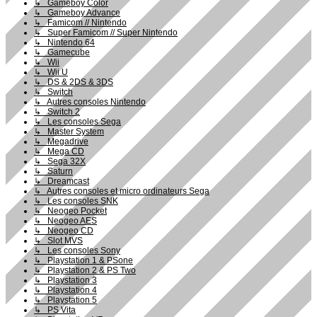
↳ Gameboy Color
↳ Gameboy Advance
↳ Famicom // Nintendo
↳ Super Famicom // Super Nintendo
↳ Nintendo 64
↳ Gamecube
↳ Wii
↳ Wii U
↳ DS & 2DS & 3DS
↳ Switch
↳ Autres consoles Nintendo
↳ Switch 2
↳ Les consoles Sega
↳ Master System
↳ Megadrive
↳ Mega CD
↳ Sega 32X
↳ Saturn
↳ Dreamcast
↳ Autres consoles et micro ordinateurs Sega
↳ Les consoles SNK
↳ Neogeo Pocket
↳ Neogeo AES
↳ Neogeo CD
↳ Slot MVS
↳ Les consoles Sony
↳ Playstation 1 & PSone
↳ Playstation 2 & PS Two
↳ Playstation 3
↳ Playstation 4
↳ Playstation 5
↳ PS Vita