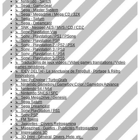
↳ Nintendo - Switch
↳ Sega - GameGear
↳ Sega - Master System
↳ Sega - Megadrive / Mega CD / 32X
↳ Sega - Saturn
↳ Sega - Dreamcast
↳ SNK - Neogeo AES / MVS / CD / CDZ
↳ Sony Playstation Vita
↳ Sony - Playstation / PS1 / PSone
↳ Sony - Playstation PSP
↳ Sony - Playstation 2 / PS2 / PSX
↳ Sony - Playstation 3 / PS3
↳ Sony - Playstation 4 / PS4
↳ Sony - Playstation 5 / PS5
↳ Traductions de jeux vidéos / Video games translations / Video
games moddings
↳ [DEV DELTA] - Le sanctuaire de FrogBull - Portage & Rétro
Innovations
↳ Nec PcEngine / TurboGrafx
↳ Nintendo Gameboy / Gameboy Color / Gameboy Advance
↳ Nintendo 64 / N64
↳ Nintendo SNES / SFC
↳ Sega MegaDrive / Genesis
↳ Sega Saturn
↳ Sega Dreamcast
↳ Sony PlayStation / PS1
↳ Sony PSP
↳ FM Towns
↳ Jaquettes - Covers Retrogaming
↳ Magazines - Guides - Publicités Retrogaming
↳ Impressions 3D
↳ 3D Print - Général, Divers, Help, etc..