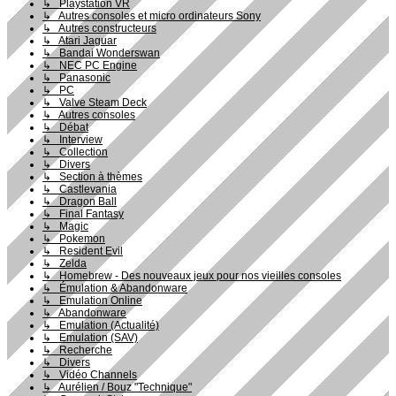
↳ Playstation VR
↳ Autres consoles et micro ordinateurs Sony
↳ Autres constructeurs
↳ Atari Jaguar
↳ Bandai Wonderswan
↳ NEC PC Engine
↳ Panasonic
↳ PC
↳ Valve Steam Deck
↳ Autres consoles
↳ Débat
↳ Interview
↳ Collection
↳ Divers
↳ Section à thèmes
↳ Castlevania
↳ Dragon Ball
↳ Final Fantasy
↳ Magic
↳ Pokemon
↳ Resident Evil
↳ Zelda
↳ Homebrew - Des nouveaux jeux pour nos vieilles consoles
↳ Émulation & Abandonware
↳ Emulation Online
↳ Abandonware
↳ Emulation (Actualité)
↳ Emulation (SAV)
↳ Recherche
↳ Divers
↳ Vidéo Channels
↳ Aurélien / Bouz "Technique"