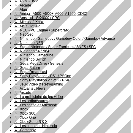
↳ PVM - BVM
↳ Arcade
↳ Atari
↳ Amiga - A500, A500+, A600, A1200, CD32
↳ Amstrad - GX4000 / CPC
↳ Microsoft Xbox
↳ MSX / MSX2
↳ NEC - PC Engine / Supergrafx
↳ NeoGeo
↳ Nintendo - Gameboy / Gameboy Color / Gameboy Advance
↳ Nintendo NES
↳ Super Nintendo / Super Famicom / SNES / SFC
↳ Nintendo 64 / N64
↳ Nintendo Gamecube
↳ Nintendo Switch
↳ Sega MegaDrive / Genesis
↳ Sega Saturn
↳ Sega Dreamcast
↳ Sony PlayStation / PS1 / PSOne
↳ Sony Playstation 2 / PS2 / PSX
↳ Jeux Vidéo & Retrogaming
↳ Actualité / News
↳ Arcade
↳ La préhistoire du jeu vidéo
↳ Les ordinosaures
↳ Les consoles Microsoft
↳ Xbox
↳ Xbox 360
↳ Xbox One
↳ Xbox Serie S & X
↳ Les consoles Nintendo
↳ Gameboy