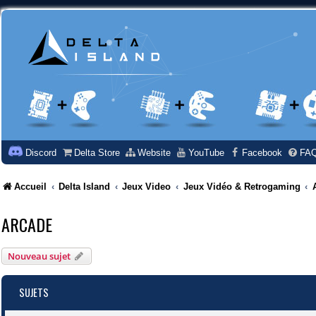
Discord
Delta Store
Website
YouTube
Facebook
FA
Accueil
Delta Island
Jeux Video
Jeux Vidéo & Retrogaming
ARCADE
Nouveau sujet
SUJETS