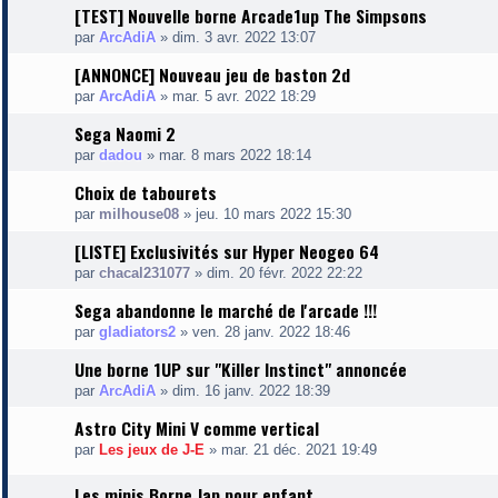
[TEST] Nouvelle borne Arcade1up The Simpsons
par
ArcAdiA
»
dim. 3 avr. 2022 13:07
[ANNONCE] Nouveau jeu de baston 2d
par
ArcAdiA
»
mar. 5 avr. 2022 18:29
Sega Naomi 2
par
dadou
»
mar. 8 mars 2022 18:14
Choix de tabourets
par
milhouse08
»
jeu. 10 mars 2022 15:30
[LISTE] Exclusivités sur Hyper Neogeo 64
par
chacal231077
»
dim. 20 févr. 2022 22:22
Sega abandonne le marché de l'arcade !!!
par
gladiators2
»
ven. 28 janv. 2022 18:46
Une borne 1UP sur "Killer Instinct" annoncée
par
ArcAdiA
»
dim. 16 janv. 2022 18:39
Astro City Mini V comme vertical
par
Les jeux de J-E
»
mar. 21 déc. 2021 19:49
Les minis Borne Jap pour enfant