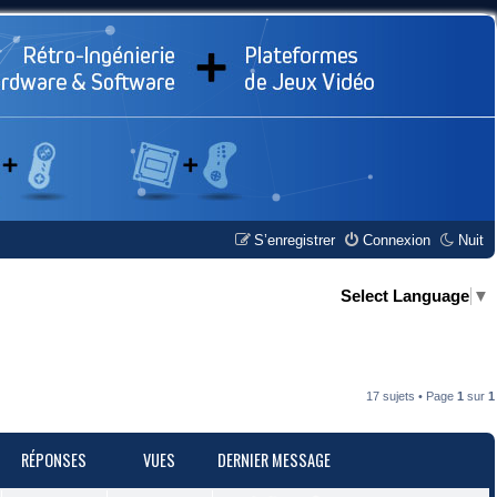
S’enregistrer
Connexion
Nuit
Select Language
▼
17 sujets • Page
1
sur
1
RÉPONSES
VUES
DERNIER MESSAGE