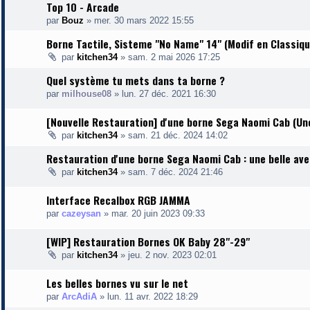
Top 10 - Arcade
par
Bouz
»
mer. 30 mars 2022 15:55
Borne Tactile, Sisteme "No Name" 14" (Modif en Classiqu
par
kitchen34
»
sam. 2 mai 2026 17:25
Quel système tu mets dans ta borne ?
par
milhouse08
»
lun. 27 déc. 2021 16:30
[Nouvelle Restauration] d'une borne Sega Naomi Cab (Un
par
kitchen34
»
sam. 21 déc. 2024 14:02
Restauration d'une borne Sega Naomi Cab : une belle ave
par
kitchen34
»
sam. 7 déc. 2024 21:46
Interface Recalbox RGB JAMMA
par
cazeysan
»
mar. 20 juin 2023 09:33
[WIP] Restauration Bornes OK Baby 28"-29"
par
kitchen34
»
jeu. 2 nov. 2023 02:01
Les belles bornes vu sur le net
par
ArcAdiA
»
lun. 11 avr. 2022 18:29