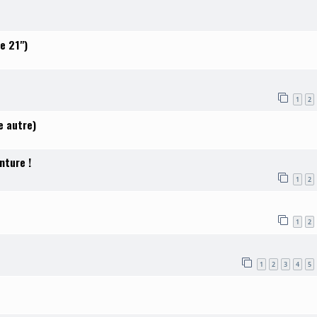
e 21")
1
2
e autre)
nture !
1
2
1
2
1
2
3
4
5