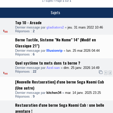
17 sujets • Page
1
sur
1
Sujets
Top 10 - Arcade
Dernier message par
gladiators2
«
jeu. 31 mars 2022 10:46
Réponses :
2
Borne Tactile, Sisteme "No Name" 14" (Modif en
Classique 21")
Dernier message par
Illusionrip
«
lun. 25 mai 2026 04:44
Réponses :
6
Quel système tu mets dans ta borne ?
Dernier message par
Azel-san
«
dim. 25 janv. 2026 14:49
Réponses :
22
1
2
[Nouvelle Restauration] d'une borne Sega Naomi Cab
(Une autre)
Dernier message par
kitchen34
«
mar. 14 janv. 2025 23:25
Réponses :
9
Restauration d'une borne Sega Naomi Cab : une belle
aventure !