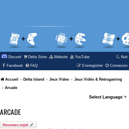
Discord
Delta Store
Website
YouTube
Nuit
Facebook
FAQ
S’enregistrer
Connexion
Accueil
Delta Island
Jeux Video
Jeux Vidéo & Retrogaming
Arcade
Select Language
▼
ARCADE
Nouveau sujet