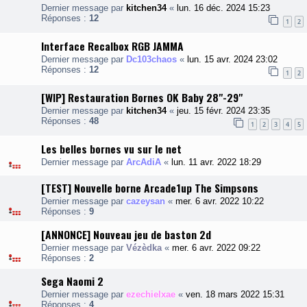
Dernier message par
kitchen34
«
lun. 16 déc. 2024 15:23
Réponses :
12
1
2
Interface Recalbox RGB JAMMA
Dernier message par
Dc103chaos
«
lun. 15 avr. 2024 23:02
Réponses :
12
1
2
[WIP] Restauration Bornes OK Baby 28"-29"
Dernier message par
kitchen34
«
jeu. 15 févr. 2024 23:35
Réponses :
48
1
2
3
4
5
Les belles bornes vu sur le net
Dernier message par
ArcAdiA
«
lun. 11 avr. 2022 18:29
[TEST] Nouvelle borne Arcade1up The Simpsons
Dernier message par
cazeysan
«
mer. 6 avr. 2022 10:22
Réponses :
9
[ANNONCE] Nouveau jeu de baston 2d
Dernier message par
Vézèdka
«
mer. 6 avr. 2022 09:22
Réponses :
2
Sega Naomi 2
Dernier message par
ezechielxae
«
ven. 18 mars 2022 15:31
Réponses :
4