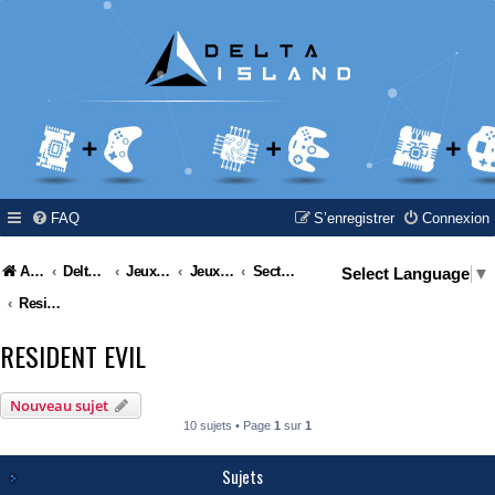
FAQ
S’enregistrer
Connexion
Accueil
Delta Island
Jeux Video
Jeux Vidéo & Retrogaming
Section à thèmes
Select Language
▼
Resident Evil
RESIDENT EVIL
Nouveau sujet
10 sujets • Page
1
sur
1
Sujets