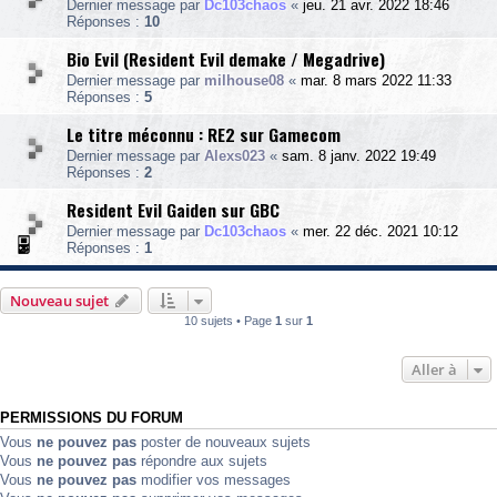
Dernier message par
Dc103chaos
«
jeu. 21 avr. 2022 18:46
Réponses :
10
Bio Evil (Resident Evil demake / Megadrive)
Dernier message par
milhouse08
«
mar. 8 mars 2022 11:33
Réponses :
5
Le titre méconnu : RE2 sur Gamecom
Dernier message par
Alexs023
«
sam. 8 janv. 2022 19:49
Réponses :
2
Resident Evil Gaiden sur GBC
Dernier message par
Dc103chaos
«
mer. 22 déc. 2021 10:12
Réponses :
1
Nouveau sujet
10 sujets • Page
1
sur
1
Aller à
PERMISSIONS DU FORUM
Vous
ne pouvez pas
poster de nouveaux sujets
Vous
ne pouvez pas
répondre aux sujets
Vous
ne pouvez pas
modifier vos messages