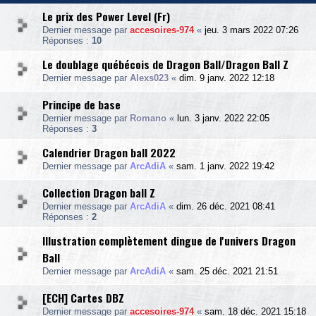
Le prix des Power Level (Fr)
Dernier message par
accesoires-974
«
jeu. 3 mars 2022 07:26
Réponses :
10
Le doublage québécois de Dragon Ball/Dragon Ball Z
Dernier message par
Alexs023
«
dim. 9 janv. 2022 12:18
Principe de base
Dernier message par
Romano
«
lun. 3 janv. 2022 22:05
Réponses :
3
Calendrier Dragon ball 2022
Dernier message par
ArcAdiA
«
sam. 1 janv. 2022 19:42
Collection Dragon ball Z
Dernier message par
ArcAdiA
«
dim. 26 déc. 2021 08:41
Réponses :
2
Illustration complètement dingue de l'univers Dragon
Ball
Dernier message par
ArcAdiA
«
sam. 25 déc. 2021 21:51
[ECH] Cartes DBZ
Dernier message par
accesoires-974
«
sam. 18 déc. 2021 15:18