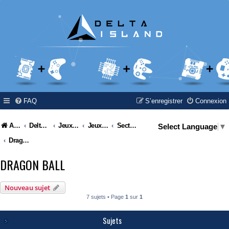
FAQ
S’enregistrer
Connexion
Accueil
Delta Island
Jeux Video
Jeux Vidéo & Retrogaming
Section à thèmes
Select Language
▼
Dragon Ball
DRAGON BALL
Nouveau sujet
7 sujets • Page
1
sur
1
Sujets