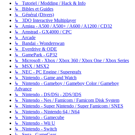
↳ Tutoriel / Modding / Hack & Info
↳ Bibles et Guides
↳ Général (Divers)
↳ 3DO Interactive Multiplayer
↳ Amiga - A500 / A500+ / A600 / A1200 / CD32
↳ Amstrad - GX4000 / CPC
↳ Arcade
↳ Bandai - Wonderswan
↳ Everdrive & ODE
↳ GamePark - GP32
↳ Microsoft - Xbox / Xbox 360 / Xbox One / Xbox Series
↳ MSX / MSX2
↳ NEC - PC Engine / Supergrafx
↳ Nintendo - Game and Watch
↳ Nintendo - Gameboy / Gameboy Color / Gameboy
Advance
↳ Nintendo - DS/DSi - 2DS/3DS
↳ Nintendo - Nes / Famicom / Famicom Disk System
↳ Nintendo - Super Nintendo / Super Famicom / SNES
↳ Nintendo - Nintendo 64 / N64
↳ Nintendo - Gamecube
↳ Nintendo - Wii U
↳ Nintendo - Switch
↳ Sega - GameGear