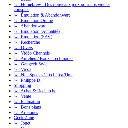
↳ Homebrew - Des nouveaux jeux pour nos vieilles
consoles
↳ Émulation & Abandonware
↳ Emulation Online
↳ Abandonware
↳ Emulation (Actualité)
↳ Emulation (SAV)
↳ Recherche
↳ Divers
↳ Vidéo Channels
↳ Aurélien / Bouz "Technique"
↳ Gangeek Style
↳ Vicos
↳ NutsSpecies \ Tech Tea Time
↳ Philippe D.
Shopping
↳ Achat & Recherche
↳ Vente
↳ Estimation
↳ Bons plans
↳ Arnaques
Geek Zone
↳ Jouet