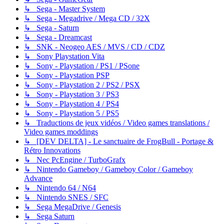
↳ Sega - Master System
↳ Sega - Megadrive / Mega CD / 32X
↳ Sega - Saturn
↳ Sega - Dreamcast
↳ SNK - Neogeo AES / MVS / CD / CDZ
↳ Sony Playstation Vita
↳ Sony - Playstation / PS1 / PSone
↳ Sony - Playstation PSP
↳ Sony - Playstation 2 / PS2 / PSX
↳ Sony - Playstation 3 / PS3
↳ Sony - Playstation 4 / PS4
↳ Sony - Playstation 5 / PS5
↳ Traductions de jeux vidéos / Video games translations /
Video games moddings
↳ [DEV DELTA] - Le sanctuaire de FrogBull - Portage &
Rétro Innovations
↳ Nec PcEngine / TurboGrafx
↳ Nintendo Gameboy / Gameboy Color / Gameboy
Advance
↳ Nintendo 64 / N64
↳ Nintendo SNES / SFC
↳ Sega MegaDrive / Genesis
↳ Sega Saturn