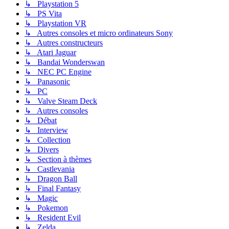
↳ Playstation 5
↳ PS Vita
↳ Playstation VR
↳ Autres consoles et micro ordinateurs Sony
↳ Autres constructeurs
↳ Atari Jaguar
↳ Bandai Wonderswan
↳ NEC PC Engine
↳ Panasonic
↳ PC
↳ Valve Steam Deck
↳ Autres consoles
↳ Débat
↳ Interview
↳ Collection
↳ Divers
↳ Section à thèmes
↳ Castlevania
↳ Dragon Ball
↳ Final Fantasy
↳ Magic
↳ Pokemon
↳ Resident Evil
↳ Zelda