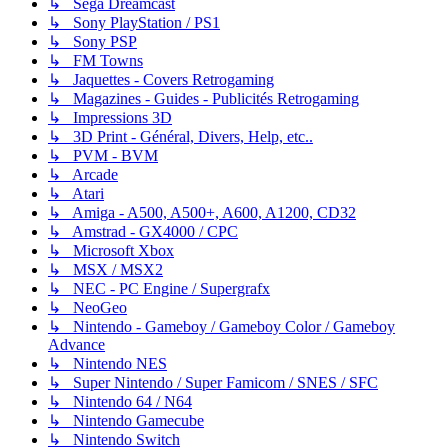
↳ Sega Dreamcast
↳ Sony PlayStation / PS1
↳ Sony PSP
↳ FM Towns
↳ Jaquettes - Covers Retrogaming
↳ Magazines - Guides - Publicités Retrogaming
↳ Impressions 3D
↳ 3D Print - Général, Divers, Help, etc..
↳ PVM - BVM
↳ Arcade
↳ Atari
↳ Amiga - A500, A500+, A600, A1200, CD32
↳ Amstrad - GX4000 / CPC
↳ Microsoft Xbox
↳ MSX / MSX2
↳ NEC - PC Engine / Supergrafx
↳ NeoGeo
↳ Nintendo - Gameboy / Gameboy Color / Gameboy
Advance
↳ Nintendo NES
↳ Super Nintendo / Super Famicom / SNES / SFC
↳ Nintendo 64 / N64
↳ Nintendo Gamecube
↳ Nintendo Switch