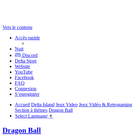
Vers le contenu
Accès rapide
Nuit
Discord
Delta Store
Website
YouTube
Facebook
FAQ
Connexion
S’enregistrer
Accueil
Delta Island
Jeux Video
Jeux Vidéo & Retrogaming
Section à thèmes
Dragon Ball
Select Language
▼
Dragon Ball