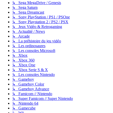
↳ Sega MegaDrive / Genesis
↳ Sega Saturn
↳ Sega Dreamcast
↳ Sony PlayStation / PS1 / PSOne
↳ Sony Playstation 2 / PS2 / PSX
↳ Jeux Vidéo & Retrogaming
↳ Actualité / News
↳ Arcade
↳ La préhistoire du jeu vidéo
↳ Les ordinosaures
↳ Les consoles Microsoft
↳ Xbox
↳ Xbox 360
↳ Xbox One
↳ Xbox Serie S & X
↳ Les consoles Nintendo
↳ Gameboy
↳ Gameboy Color
↳ Gameboy Advance
↳ Famicom // Nintendo
↳ Super Famicom // Super Nintendo
↳ Nintendo 64
↳ Gamecube
↳ Wii