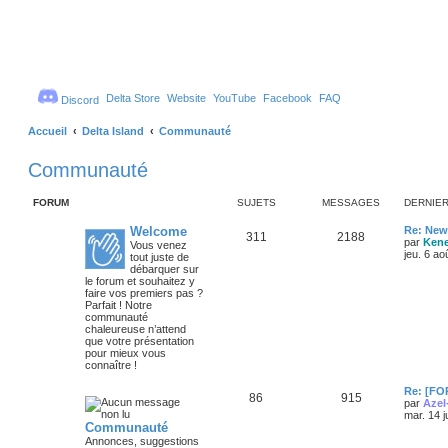
Delta Store
Website
YouTube
Facebook
FAQ
Discord
Accueil
Delta Island
Communauté
Communauté
FORUM
SUJETS
MESSAGES
DERNIE
D
Welcome
Re: New
F
S
M
311
2188
e
par
Ken
l
Vous venez
r
jeu. 6 ao
u
tout juste de
u
e
n
x
débarquer sur
i
-
le forum et souhaitez y
j
s
e
W
faire vos premiers pas ?
r
e
Parfait ! Notre
e
s
m
l
communauté
e
c
chaleureuse n’attend
s
t
a
o
que votre présentation
s
m
pour mieux vous
a
e
connaître !
s
g
g
e
D
e
Re: [FO
F
S
M
86
915
e
par
Azel
l
r
mar. 14 j
u
s
u
e
Communauté
n
x
i
Annonces, suggestions
-