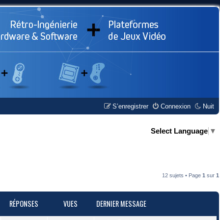
S’enregistrer
Connexion
Nuit
Select Language
▼
12 sujets • Page
1
sur
1
RÉPONSES
VUES
DERNIER MESSAGE