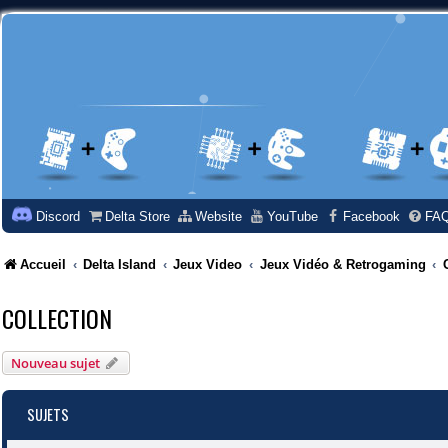
Discord
Delta Store
Website
YouTube
Facebook
FA
Accueil
Delta Island
Jeux Video
Jeux Vidéo & Retrogaming
COLLECTION
Nouveau sujet
SUJETS