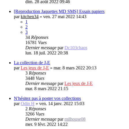
dim. 28 août 2022 09:46
[Reproduction Jaquettes MD SMS] Essais papiers
par
kitchen34
»
ven. 27 mai 2022 14:43
1
2
3
34
Réponses
16781
Vues
Dernier message
par
Dc103chaos
lun. 18 juil. 2022 20:38
La collection de J-E
par
Les jeux de J-E
»
mar. 8 mars 2022 20:13
3
Réponses
3448
Vues
Dernier message
par
Les jeux de J-E
mar. 8 mars 2022 21:15
N'hésitez pas à poster vos collections
par
Odin H
»
ven. 14 janv. 2022 15:03
2
Réponses
3266
Vues
Dernier message
par
milhouse08
mer. 9 févr. 2022 14:22