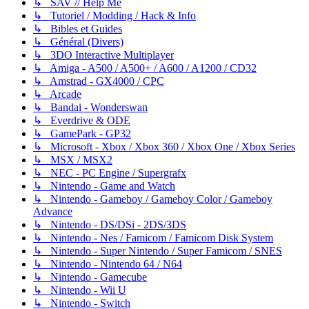
↳ SAV // Help Me
↳ Tutoriel / Modding / Hack & Info
↳ Bibles et Guides
↳ Général (Divers)
↳ 3DO Interactive Multiplayer
↳ Amiga - A500 / A500+ / A600 / A1200 / CD32
↳ Amstrad - GX4000 / CPC
↳ Arcade
↳ Bandai - Wonderswan
↳ Everdrive & ODE
↳ GamePark - GP32
↳ Microsoft - Xbox / Xbox 360 / Xbox One / Xbox Series
↳ MSX / MSX2
↳ NEC - PC Engine / Supergrafx
↳ Nintendo - Game and Watch
↳ Nintendo - Gameboy / Gameboy Color / Gameboy
Advance
↳ Nintendo - DS/DSi - 2DS/3DS
↳ Nintendo - Nes / Famicom / Famicom Disk System
↳ Nintendo - Super Nintendo / Super Famicom / SNES
↳ Nintendo - Nintendo 64 / N64
↳ Nintendo - Gamecube
↳ Nintendo - Wii U
↳ Nintendo - Switch