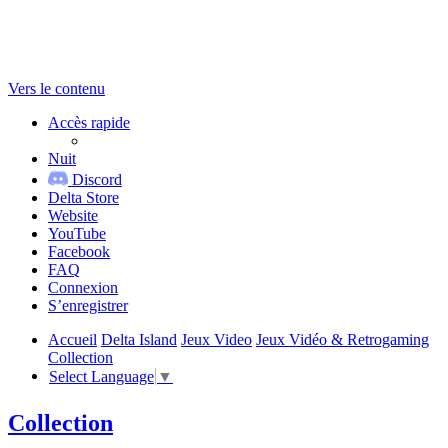
Vers le contenu
Accès rapide
Nuit
Discord
Delta Store
Website
YouTube
Facebook
FAQ
Connexion
S’enregistrer
Accueil
Delta Island
Jeux Video
Jeux Vidéo & Retrogaming
Collection
Select Language
▼
Collection