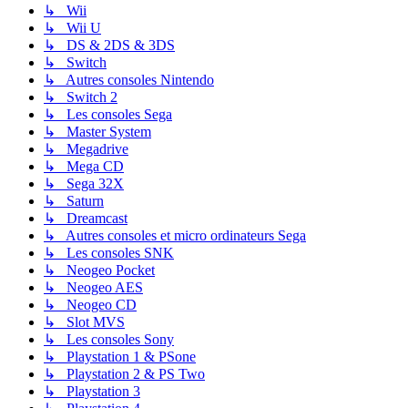
↳ Wii
↳ Wii U
↳ DS & 2DS & 3DS
↳ Switch
↳ Autres consoles Nintendo
↳ Switch 2
↳ Les consoles Sega
↳ Master System
↳ Megadrive
↳ Mega CD
↳ Sega 32X
↳ Saturn
↳ Dreamcast
↳ Autres consoles et micro ordinateurs Sega
↳ Les consoles SNK
↳ Neogeo Pocket
↳ Neogeo AES
↳ Neogeo CD
↳ Slot MVS
↳ Les consoles Sony
↳ Playstation 1 & PSone
↳ Playstation 2 & PS Two
↳ Playstation 3