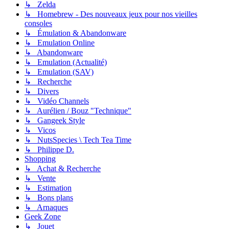
↳ Zelda
↳ Homebrew - Des nouveaux jeux pour nos vieilles
consoles
↳ Émulation & Abandonware
↳ Emulation Online
↳ Abandonware
↳ Emulation (Actualité)
↳ Emulation (SAV)
↳ Recherche
↳ Divers
↳ Vidéo Channels
↳ Aurélien / Bouz "Technique"
↳ Gangeek Style
↳ Vicos
↳ NutsSpecies \ Tech Tea Time
↳ Philippe D.
Shopping
↳ Achat & Recherche
↳ Vente
↳ Estimation
↳ Bons plans
↳ Arnaques
Geek Zone
↳ Jouet