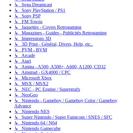
↳ Sega Dreamcast
↳ Sony PlayStation / PS1
↳ Sony PSP
↳ FM Towns
↳ Jaquettes - Covers Retrogaming
↳ Magazines - Guides - Publicités Retrogaming
↳ Impressions 3D
↳ 3D Print - Général, Divers, Help, etc..
↳ PVM - BVM
↳ Arcade
↳ Atari
↳ Amiga - A500, A500+, A600, A1200, CD32
↳ Amstrad - GX4000 / CPC
↳ Microsoft Xbox
↳ MSX / MSX2
↳ NEC - PC Engine / Supergrafx
↳ NeoGeo
↳ Nintendo - Gameboy / Gameboy Color / Gameboy
Advance
↳ Nintendo NES
↳ Super Nintendo / Super Famicom / SNES / SFC
↳ Nintendo 64 / N64
↳ Nintendo Gamecube