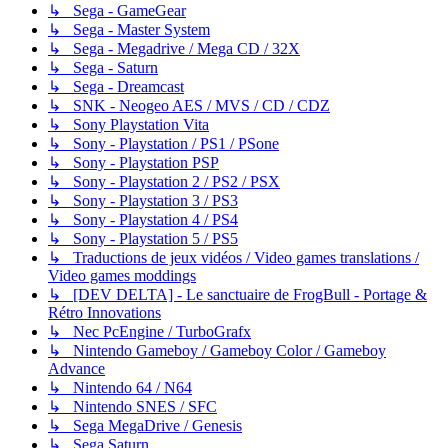
↳ Sega - GameGear
↳ Sega - Master System
↳ Sega - Megadrive / Mega CD / 32X
↳ Sega - Saturn
↳ Sega - Dreamcast
↳ SNK - Neogeo AES / MVS / CD / CDZ
↳ Sony Playstation Vita
↳ Sony - Playstation / PS1 / PSone
↳ Sony - Playstation PSP
↳ Sony - Playstation 2 / PS2 / PSX
↳ Sony - Playstation 3 / PS3
↳ Sony - Playstation 4 / PS4
↳ Sony - Playstation 5 / PS5
↳ Traductions de jeux vidéos / Video games translations /
Video games moddings
↳ [DEV DELTA] - Le sanctuaire de FrogBull - Portage &
Rétro Innovations
↳ Nec PcEngine / TurboGrafx
↳ Nintendo Gameboy / Gameboy Color / Gameboy
Advance
↳ Nintendo 64 / N64
↳ Nintendo SNES / SFC
↳ Sega MegaDrive / Genesis
↳ Sega Saturn