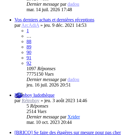
Dernier message
par
dadou
mar. 14 juil. 2026 17:48
Vos derniers achats et dernières réceptions
par
ArcAdiA
»
jeu. 9 déc. 2021 14:53
1
…
88
89
90
91
92
1097
Réponses
7775150
Vues
Dernier message
par
dadou
jeu. 16 juil. 2026 20:51
Rétroboy ludothèque
par
Rétroboy
»
jeu. 3 août 2023 14:46
5
Réponses
2514
Vues
Dernier message
par
Xrider
mar. 10 oct. 2023 20:44
[BRICO] Se faire des étagères sur mesure pour pas cher