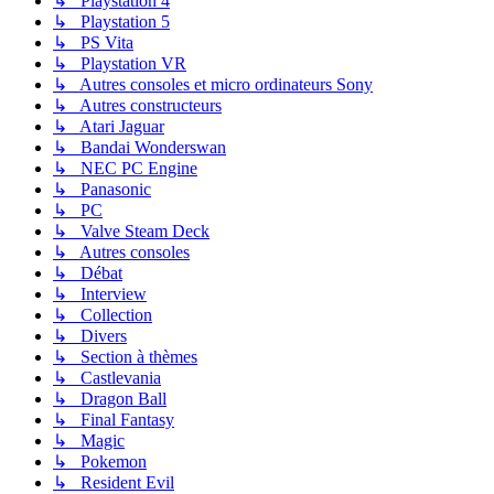
↳ Playstation 4
↳ Playstation 5
↳ PS Vita
↳ Playstation VR
↳ Autres consoles et micro ordinateurs Sony
↳ Autres constructeurs
↳ Atari Jaguar
↳ Bandai Wonderswan
↳ NEC PC Engine
↳ Panasonic
↳ PC
↳ Valve Steam Deck
↳ Autres consoles
↳ Débat
↳ Interview
↳ Collection
↳ Divers
↳ Section à thèmes
↳ Castlevania
↳ Dragon Ball
↳ Final Fantasy
↳ Magic
↳ Pokemon
↳ Resident Evil