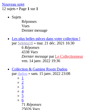
Nouveau sujet
12 sujets • Page
1
sur
1
Sujets
Réponses
Vues
Dernier message
Les plus belles pièces dans votre collection !
par
Selekta18
»
mar. 21 déc. 2021 16:30
6
Réponses
4338
Vues
Dernier message
par
Le Collectionneur
ven. 14 janv. 2022 19:36
Collection & Gaming Room Dadou
par
dadou
»
sam. 15 janv. 2022 23:08
1
2
3
4
5
6
71
Réponses
25026
Vues