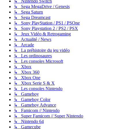
↳ Nintendo Switch
↳ Sega MegaDrive / Genesis
↳ Sega Saturn
↳ Sega Dreamcast
↳ Sony PlayStation / PS1 / PSOne
↳ Sony Playstation 2 / PS2 / PSX
↳ Jeux Vidéo & Retrogaming
↳ Actualité / News
↳ Arcade
↳ La préhistoire du jeu vidéo
↳ Les ordinosaures
↳ Les consoles Microsoft
↳ Xbox
↳ Xbox 360
↳ Xbox One
↳ Xbox Serie S & X
↳ Les consoles Nintendo
↳ Gameboy
↳ Gameboy Color
↳ Gameboy Advance
↳ Famicom // Nintendo
↳ Super Famicom // Super Nintendo
↳ Nintendo 64
↳ Gamecube