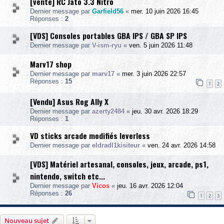
[vente] RC Jato 3.3 Nitro
Dernier message par
Garfield56
«
mer. 10 juin 2026 16:45
Réponses :
2
[VDS] Consoles portables GBA IPS / GBA SP IPS
Dernier message par
V-ism-ryu
«
ven. 5 juin 2026 11:48
Marv17 shop
Dernier message par
marv17
«
mer. 3 juin 2026 22:57
Réponses :
15
1
2
[Vendu] Asus Rog Ally X
Dernier message par
azerty2484
«
jeu. 30 avr. 2026 18:29
Réponses :
1
VD sticks arcade modifiés leverless
Dernier message par
eldradl1kisiteur
«
ven. 24 avr. 2026 14:58
[VDS] Matériel artesanal, consoles, jeux, arcade, ps1,
nintendo, switch etc...
Dernier message par
Vicos
«
jeu. 16 avr. 2026 12:04
Réponses :
26
1
2
3
Nouveau sujet