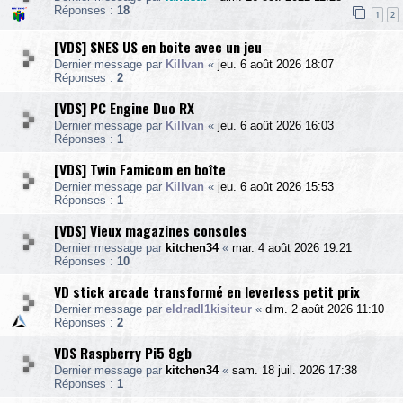
Réponses :
18
1
2
[VDS] SNES US en boite avec un jeu
Dernier message par
Killvan
«
jeu. 6 août 2026 18:07
Réponses :
2
[VDS] PC Engine Duo RX
Dernier message par
Killvan
«
jeu. 6 août 2026 16:03
Réponses :
1
[VDS] Twin Famicom en boîte
Dernier message par
Killvan
«
jeu. 6 août 2026 15:53
Réponses :
1
[VDS] Vieux magazines consoles
Dernier message par
kitchen34
«
mar. 4 août 2026 19:21
Réponses :
10
VD stick arcade transformé en leverless petit prix
Dernier message par
eldradl1kisiteur
«
dim. 2 août 2026 11:10
Réponses :
2
VDS Raspberry Pi5 8gb
Dernier message par
kitchen34
«
sam. 18 juil. 2026 17:38
Réponses :
1