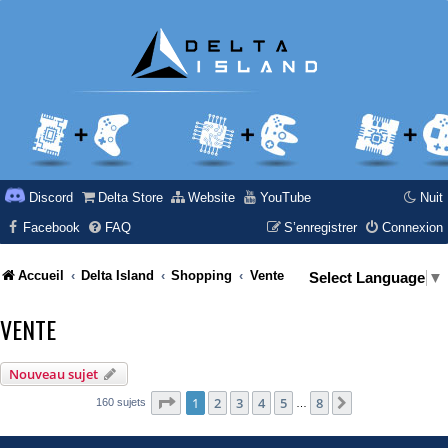
Discord
Delta Store
Website
YouTube
Nuit
Facebook
FAQ
S’enregistrer
Connexion
Accueil
Delta Island
Shopping
Vente
Select Language
▼
VENTE
Nouveau sujet
Page
1
sur
8
1
2
3
4
5
8
Suivante
160 sujets
…