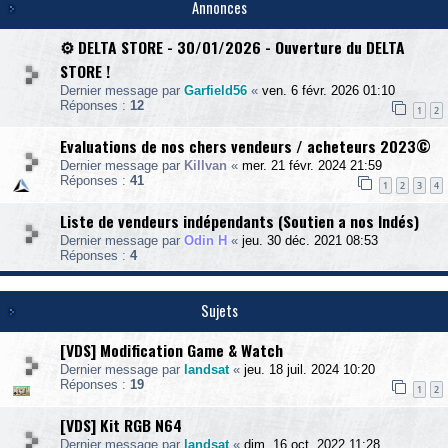
Annonces
⚙️ DELTA STORE - 30/01/2026 - Ouverture du DELTA
STORE !
Dernier message par
Garfield56
«
ven. 6 févr. 2026 01:10
Réponses :
12
1
2
Evaluations de nos chers vendeurs / acheteurs 2023©
Dernier message par
Killvan
«
mer. 21 févr. 2024 21:59
Réponses :
41
1
2
3
4
Liste de vendeurs indépendants (Soutien a nos Indés)
Dernier message par
Odin H
«
jeu. 30 déc. 2021 08:53
Réponses :
4
Sujets
[VDS] Modification Game & Watch
Dernier message par
landsat
«
jeu. 18 juil. 2024 10:20
Réponses :
19
1
2
[VDS] Kit RGB N64
Dernier message par
landsat
«
dim. 16 oct. 2022 11:28