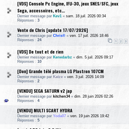
[VDS] Console Pc Engine, IFU-30, jeux SNES/SFC, jeux
Sega, accessoires, etc…
Dernier message par
Kev1
«
sam. 18 juil. 2026 00:34
Réponses :
3
Vente de Chris [update 17/07/2026]
Dernier message par
Chris®
«
ven. 17 juil. 2026 18:46
Réponses :
24
1
2
3
[VDS] De tout et de rien
Dernier message par
Kenedarbz
«
dim. 5 juil. 2026 09:17
Réponses :
10
[Don] Grande télé plasma LG Plastron 107CM
Dernier message par
Katze
«
ven. 3 juil. 2026 14:09
Réponses :
2
[VENDU] SEGA SATURN v2 jap
Dernier message par
kitchen34
«
dim. 28 juin 2026 02:26
Réponses :
4
[VENDU] MULTI SCART HYDRA
Dernier message par
Yoda07
«
ven. 19 juin 2026 19:42
Réponses :
5