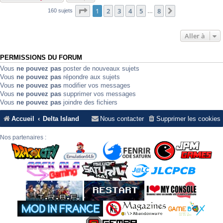
Page
1
sur
8
1
2
3
4
5
8
Suivante
160 sujets
…
Aller à
PERMISSIONS DU FORUM
Vous
ne pouvez pas
poster de nouveaux sujets
Vous
ne pouvez pas
répondre aux sujets
Vous
ne pouvez pas
modifier vos messages
Vous
ne pouvez pas
supprimer vos messages
Vous
ne pouvez pas
joindre des fichiers
Accueil
Delta Island
Nous contacter
Supprimer les cookies
Nos partenaires :