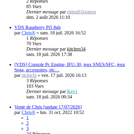
2
Réponses
85
Vues
Dernier message
par
eldradl1kisiteur
dim. 2 août 2026 11:10
VDS Raspberry Pi5 8gb
par
Chris®
»
sam. 18 juil. 2026 16:52
1
Réponses
70
Vues
Dernier message
par
kitchen34
sam. 18 juil. 2026 17:38
[VDS] Console Pc Engine, IFU-30, jeux SNES/SFC, jeux
Sega, accessoires, etc…
par
pichichi
»
ven. 17 juil. 2026 16:13
3
Réponses
103
Vues
Dernier message
par
Kev1
sam. 18 juil. 2026 00:34
Vente de Chris [update 17/07/2026]
par
Chris®
»
lun. 31 oct. 2022 10:52
1
2
3
24
Réponses