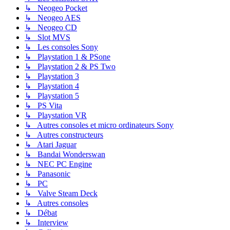
↳ Neogeo Pocket
↳ Neogeo AES
↳ Neogeo CD
↳ Slot MVS
↳ Les consoles Sony
↳ Playstation 1 & PSone
↳ Playstation 2 & PS Two
↳ Playstation 3
↳ Playstation 4
↳ Playstation 5
↳ PS Vita
↳ Playstation VR
↳ Autres consoles et micro ordinateurs Sony
↳ Autres constructeurs
↳ Atari Jaguar
↳ Bandai Wonderswan
↳ NEC PC Engine
↳ Panasonic
↳ PC
↳ Valve Steam Deck
↳ Autres consoles
↳ Débat
↳ Interview