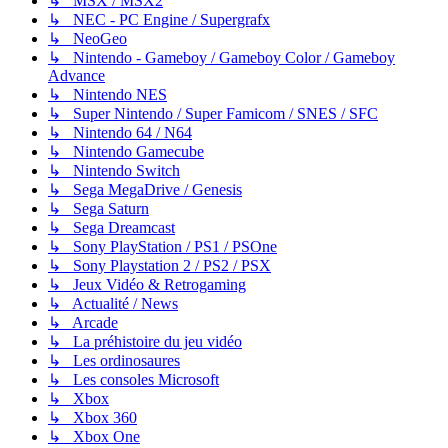
↳ MSX / MSX2
↳ NEC - PC Engine / Supergrafx
↳ NeoGeo
↳ Nintendo - Gameboy / Gameboy Color / Gameboy
Advance
↳ Nintendo NES
↳ Super Nintendo / Super Famicom / SNES / SFC
↳ Nintendo 64 / N64
↳ Nintendo Gamecube
↳ Nintendo Switch
↳ Sega MegaDrive / Genesis
↳ Sega Saturn
↳ Sega Dreamcast
↳ Sony PlayStation / PS1 / PSOne
↳ Sony Playstation 2 / PS2 / PSX
↳ Jeux Vidéo & Retrogaming
↳ Actualité / News
↳ Arcade
↳ La préhistoire du jeu vidéo
↳ Les ordinosaures
↳ Les consoles Microsoft
↳ Xbox
↳ Xbox 360
↳ Xbox One