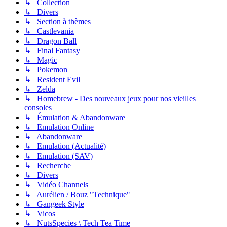
↳ Collection
↳ Divers
↳ Section à thèmes
↳ Castlevania
↳ Dragon Ball
↳ Final Fantasy
↳ Magic
↳ Pokemon
↳ Resident Evil
↳ Zelda
↳ Homebrew - Des nouveaux jeux pour nos vieilles
consoles
↳ Émulation & Abandonware
↳ Emulation Online
↳ Abandonware
↳ Emulation (Actualité)
↳ Emulation (SAV)
↳ Recherche
↳ Divers
↳ Vidéo Channels
↳ Aurélien / Bouz "Technique"
↳ Gangeek Style
↳ Vicos
↳ NutsSpecies \ Tech Tea Time