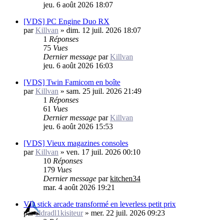
jeu. 6 août 2026 18:07
[VDS] PC Engine Duo RX
par
Killvan
»
dim. 12 juil. 2026 18:07
1
Réponses
75
Vues
Dernier message
par
Killvan
jeu. 6 août 2026 16:03
[VDS] Twin Famicom en boîte
par
Killvan
»
sam. 25 juil. 2026 21:49
1
Réponses
61
Vues
Dernier message
par
Killvan
jeu. 6 août 2026 15:53
[VDS] Vieux magazines consoles
par
Killvan
»
ven. 17 juil. 2026 00:10
10
Réponses
179
Vues
Dernier message
par
kitchen34
mar. 4 août 2026 19:21
VD stick arcade transformé en leverless petit prix
par
eldradl1kisiteur
»
mer. 22 juil. 2026 09:23