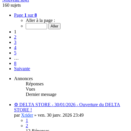
160 sujets
Page
1
sur
8
Aller à la page :
1
2
3
4
5
…
8
Suivante
Annonces
Réponses
Vues
Dernier message
⚙️ DELTA STORE - 30/01/2026 - Ouverture du DELTA
STORE !
par
Xrider
»
ven. 30 janv. 2026 23:49
1
2
12
Réponses