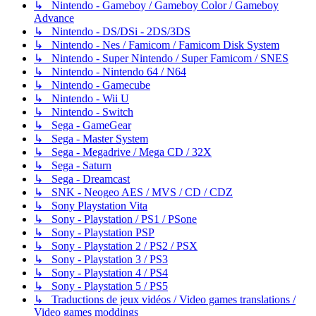
↳ Nintendo - Gameboy / Gameboy Color / Gameboy
Advance
↳ Nintendo - DS/DSi - 2DS/3DS
↳ Nintendo - Nes / Famicom / Famicom Disk System
↳ Nintendo - Super Nintendo / Super Famicom / SNES
↳ Nintendo - Nintendo 64 / N64
↳ Nintendo - Gamecube
↳ Nintendo - Wii U
↳ Nintendo - Switch
↳ Sega - GameGear
↳ Sega - Master System
↳ Sega - Megadrive / Mega CD / 32X
↳ Sega - Saturn
↳ Sega - Dreamcast
↳ SNK - Neogeo AES / MVS / CD / CDZ
↳ Sony Playstation Vita
↳ Sony - Playstation / PS1 / PSone
↳ Sony - Playstation PSP
↳ Sony - Playstation 2 / PS2 / PSX
↳ Sony - Playstation 3 / PS3
↳ Sony - Playstation 4 / PS4
↳ Sony - Playstation 5 / PS5
↳ Traductions de jeux vidéos / Video games translations /
Video games moddings