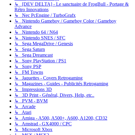
↳ [DEV DELTA] - Le sanctuaire de FrogBull - Portage &
Rétro Innovations
↳ Nec PcEngine / TurboGrafx
↳ Nintendo Gameboy / Gameboy Color / Gameboy
Advance
↳ Nintendo 64 / N64
↳ Nintendo SNES / SFC
↳ Sega MegaDrive / Genesis
↳ Sega Saturn
↳ Sega Dreamcast
↳ Sony PlayStation / PS1
↳ Sony PSP
↳ FM Towns
↳ Jaquettes - Covers Retrogaming
↳ Magazines - Guides - Publicités Retrogaming
↳ Impressions 3D
↳ 3D Print - Général, Divers, Help, etc..
↳ PVM - BVM
↳ Arcade
↳ Atari
↳ Amiga - A500, A500+, A600, A1200, CD32
↳ Amstrad - GX4000 / CPC
↳ Microsoft Xbox