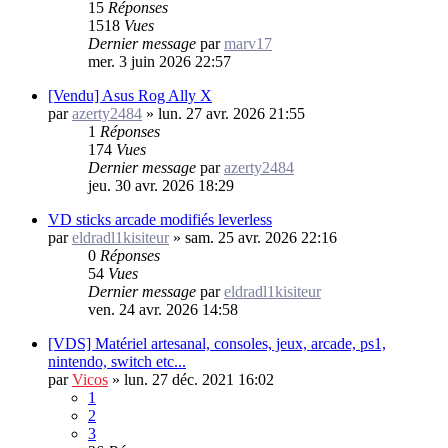
15
Réponses
1518
Vues
Dernier message
par
marv17
mer. 3 juin 2026 22:57
[Vendu] Asus Rog Ally X
par
azerty2484
»
lun. 27 avr. 2026 21:55
1
Réponses
174
Vues
Dernier message
par
azerty2484
jeu. 30 avr. 2026 18:29
VD sticks arcade modifiés leverless
par
eldradl1kisiteur
»
sam. 25 avr. 2026 22:16
0
Réponses
54
Vues
Dernier message
par
eldradl1kisiteur
ven. 24 avr. 2026 14:58
[VDS] Matériel artesanal, consoles, jeux, arcade, ps1,
nintendo, switch etc...
par
Vicos
»
lun. 27 déc. 2021 16:02
1
2
3