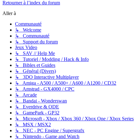
Retourner à l’index du forum
Aller à
Communauté
↳ Welcome
↳ Communauté
↳ Support du forum
Jeux Video
↳ SAV // Help Me
↳ Tutoriel / Modding / Hack & Info
↳ Bibles et Guides
↳ Général (Divers)
↳ 3DO Interactive Multiplayer
↳ Amiga - A500 / A500+ / A600 / A1200 / CD32
↳ Amstrad - GX4000 / CPC
↳ Arcade
↳ Bandai - Wonderswan
↳ Everdrive & ODE
↳ GamePark - GP32
↳ Microsoft - Xbox / Xbox 360 / Xbox One / Xbox Series
↳ MSX / MSX2
↳ NEC - PC Engine / Supergrafx
↳ Nintendo - Game and Watch