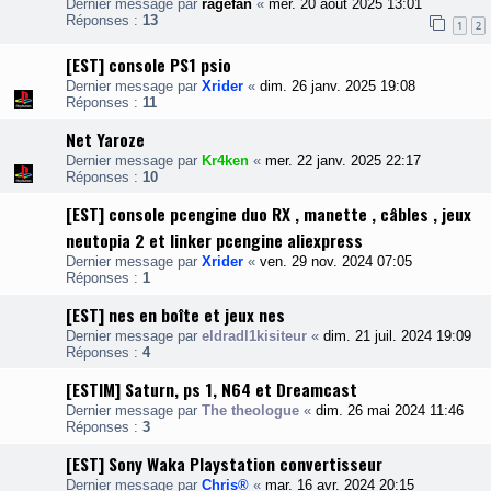
Dernier message par
ragefan
«
mer. 20 août 2025 13:01
Réponses :
13
1
2
[EST] console PS1 psio
Dernier message par
Xrider
«
dim. 26 janv. 2025 19:08
Réponses :
11
Net Yaroze
Dernier message par
Kr4ken
«
mer. 22 janv. 2025 22:17
Réponses :
10
[EST] console pcengine duo RX , manette , câbles , jeux
neutopia 2 et linker pcengine aliexpress
Dernier message par
Xrider
«
ven. 29 nov. 2024 07:05
Réponses :
1
[EST] nes en boîte et jeux nes
Dernier message par
eldradl1kisiteur
«
dim. 21 juil. 2024 19:09
Réponses :
4
[ESTIM] Saturn, ps 1, N64 et Dreamcast
Dernier message par
The theologue
«
dim. 26 mai 2024 11:46
Réponses :
3
[EST] Sony Waka Playstation convertisseur
Dernier message par
Chris®
«
mar. 16 avr. 2024 20:15