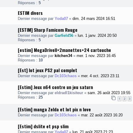
Réponses :
5
ESTIM divers
Dernier message par
Yoda07
«
dim. 24 mars 2024 16:51
[ESTIM] Sharp Famicom Rouge
Dernier message par
Garfield56
«
lun. 1 janv. 2024 20:50
Réponses :
5
[estim] MegaDriveII+2manettes+24 cartouche
Dernier message par
kitchen34
«
mer. 1 nov. 2023 16:45
Réponses :
10
[Est] lot jeux PS2 pal complet
Dernier message par
Dc103chaos
«
mer. 4 oct. 2023 23:11
[Estim] Jeux n64 contre un jeu saturn
Dernier message par
eldradl1kisiteur
«
sam. 26 août 2023 19:55
Réponses :
25
1
2
3
[Estim] manga Zelda et lot pix n love
Dernier message par
Dc103chaos
«
mar. 22 août 2023 16:20
[Estim] dslite et psp slim
Dernier message par
Yoda07
«
lun. 21 août 2023 21:23