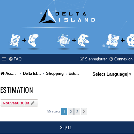
FAQ
S’enregistrer
Connexion
Accueil
Delta Island
Shopping
Estimation
Select Language
▼
ESTIMATION
Nouveau sujet
1
2
3
Suivante
55 sujets
Sujets