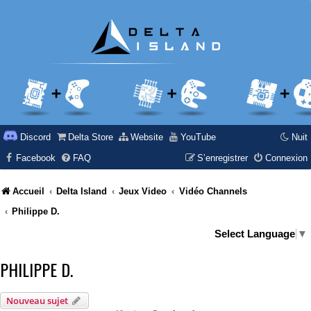
Discord
Delta Store
Website
YouTube
Nuit
Facebook
FAQ
S’enregistrer
Connexion
Accueil
Delta Island
Jeux Video
Vidéo Channels
Philippe D.
Select Language
▼
PHILIPPE D.
Nouveau sujet