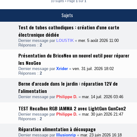
10 sujets • Page
1
sur
1
Sujets
Test de tubes cathodiques : création d'une carte
électronique dédiée
Dernier message par
LOUSTIK
«
mer. 5 août 2026 11:00
Réponses :
2
Présentation du BricoNeo un nouvel outil pour réparer
les NeoGeo
Dernier message par
Xrider
«
ven. 31 juil. 2026 18:02
Réponses :
2
Borne d'arcade dans le jardin : réparation 12V de
l'alimentation
Dernier message par
Philippe D.
«
mar. 14 juil. 2026 03:46
TEST Recalbox RGB JAMMA 2 avec LightGun GunCon2
Dernier message par
Philippe D.
«
mar. 30 juin 2026 21:47
Réponses :
2
Réparation alimentation à découpage
Dernier message par
Illusionrip
«
mar. 23 juin 2026 16:18