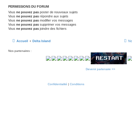
g
e
e
PERMISSIONS DU FORUM
Vous
ne pouvez pas
poster de nouveaux sujets
s
Vous
ne pouvez pas
répondre aux sujets
Vous
ne pouvez pas
modifier vos messages
Vous
ne pouvez pas
supprimer vos messages
Vous
ne pouvez pas
joindre des fichiers
Accueil
Delta Island
No
Nos partenaires :
Devenir partenaire >>
Confidentialité
|
Conditions