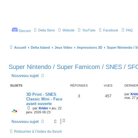
Delta Store
Website
YouTube
Facebook
FAQ
Discord
Accueil
Delta Island
Jeux Video
Impressions 3D
Super Nintendo / 
Super Nintendo / Super Famicom / SNES / SF
Nouveau sujet
SUJETS
RÉPONSES
VUES
DERNIE
D
3D Print - SNES
par
Xrid
R
V
3
457
e
mar. 27 
Classic Mini - Face
r
avant ouverte
é
u
n
par
Xrider
»
jeu. 22
i
p
e
janv. 2026 06:23
e
r
o
s
m
Nouveau sujet
e
s
n
s
Retourner à l’index du forum
a
s