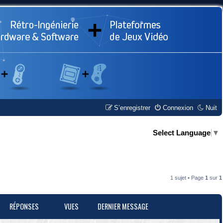
S’enregistrer
Connexion
Nuit
Select Language
▼
1 sujet • Page
1
sur
1
RÉPONSES
VUES
DERNIER MESSAGE