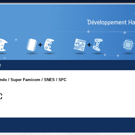
Q
endo / Super Famicom / SNES / SFC
C