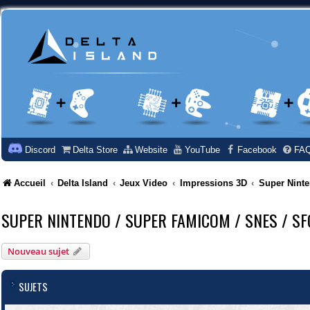
Discord
Delta Store
Website
YouTube
Facebook
FA
Accueil
Delta Island
Jeux Video
Impressions 3D
Super Nint
SUPER NINTENDO / SUPER FAMICOM / SNES / SF
Nouveau sujet
SUJETS