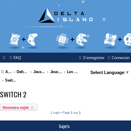
FAQ
S’enregistrer
Connexion
Accueil
Delta Island
Jeux Video
Jeux Vidéo & Retrogaming
Les consoles Nintendo
Select Language
▼
Switch 2
SWITCH 2
Nouveau sujet
1 sujet • Page
1
sur
1
Sujets