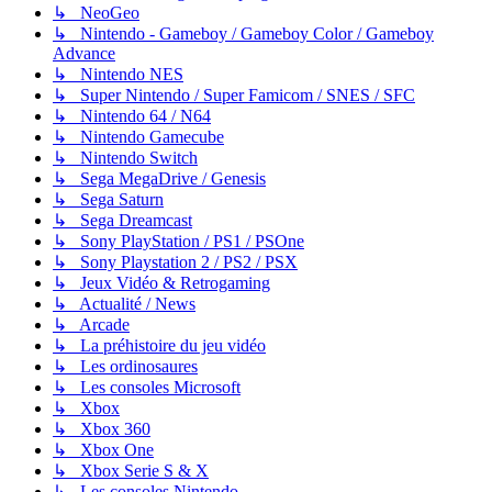
↳ NeoGeo
↳ Nintendo - Gameboy / Gameboy Color / Gameboy
Advance
↳ Nintendo NES
↳ Super Nintendo / Super Famicom / SNES / SFC
↳ Nintendo 64 / N64
↳ Nintendo Gamecube
↳ Nintendo Switch
↳ Sega MegaDrive / Genesis
↳ Sega Saturn
↳ Sega Dreamcast
↳ Sony PlayStation / PS1 / PSOne
↳ Sony Playstation 2 / PS2 / PSX
↳ Jeux Vidéo & Retrogaming
↳ Actualité / News
↳ Arcade
↳ La préhistoire du jeu vidéo
↳ Les ordinosaures
↳ Les consoles Microsoft
↳ Xbox
↳ Xbox 360
↳ Xbox One
↳ Xbox Serie S & X
↳ Les consoles Nintendo