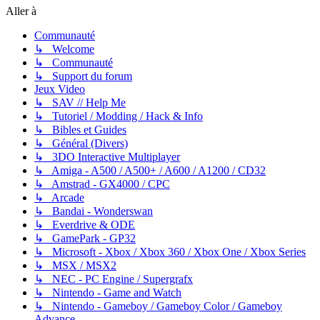
Aller à
Communauté
↳ Welcome
↳ Communauté
↳ Support du forum
Jeux Video
↳ SAV // Help Me
↳ Tutoriel / Modding / Hack & Info
↳ Bibles et Guides
↳ Général (Divers)
↳ 3DO Interactive Multiplayer
↳ Amiga - A500 / A500+ / A600 / A1200 / CD32
↳ Amstrad - GX4000 / CPC
↳ Arcade
↳ Bandai - Wonderswan
↳ Everdrive & ODE
↳ GamePark - GP32
↳ Microsoft - Xbox / Xbox 360 / Xbox One / Xbox Series
↳ MSX / MSX2
↳ NEC - PC Engine / Supergrafx
↳ Nintendo - Game and Watch
↳ Nintendo - Gameboy / Gameboy Color / Gameboy
Advance