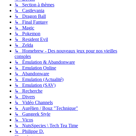
↳ Section à thèmes
↳ Castlevania
↳ Dragon Ball
↳ Final Fantasy
↳ Magic
↳ Pokemon
↳ Resident Evil
↳ Zelda
↳ Homebrew - Des nouveaux jeux pour nos vieilles
consoles
↳ Émulation & Abandonware
↳ Emulation Online
↳ Abandonware
↳ Emulation (Actualité)
↳ Emulation (SAV)
↳ Recherche
↳ Divers
↳ Vidéo Channels
↳ Aurélien / Bouz "Technique"
↳ Gangeek Style
↳ Vicos
↳ NutsSpecies \ Tech Tea Time
↳ Philippe D.