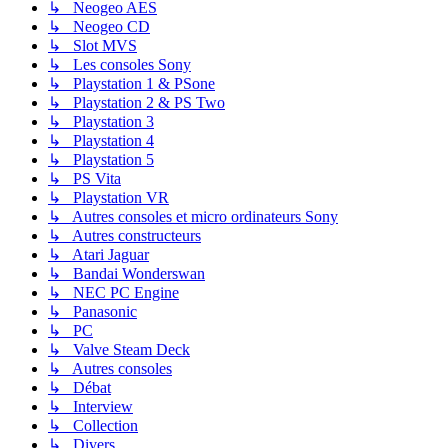
↳ Neogeo AES
↳ Neogeo CD
↳ Slot MVS
↳ Les consoles Sony
↳ Playstation 1 & PSone
↳ Playstation 2 & PS Two
↳ Playstation 3
↳ Playstation 4
↳ Playstation 5
↳ PS Vita
↳ Playstation VR
↳ Autres consoles et micro ordinateurs Sony
↳ Autres constructeurs
↳ Atari Jaguar
↳ Bandai Wonderswan
↳ NEC PC Engine
↳ Panasonic
↳ PC
↳ Valve Steam Deck
↳ Autres consoles
↳ Débat
↳ Interview
↳ Collection
↳ Divers