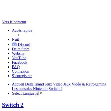
Vers le contenu
Accès rapide
Nuit
Discord
Delta Store
Website
YouTube
Facebook
FAQ
Connexion
S’enregistrer
Accueil
Delta Island
Jeux Video
Jeux Vidéo & Retrogaming
Les consoles Nintendo
Switch 2
Select Language
▼
Switch 2