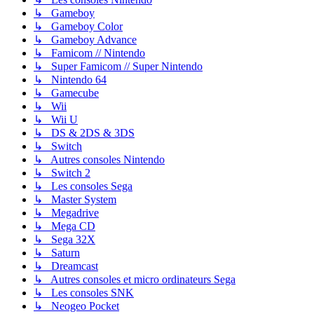
↳ Gameboy
↳ Gameboy Color
↳ Gameboy Advance
↳ Famicom // Nintendo
↳ Super Famicom // Super Nintendo
↳ Nintendo 64
↳ Gamecube
↳ Wii
↳ Wii U
↳ DS & 2DS & 3DS
↳ Switch
↳ Autres consoles Nintendo
↳ Switch 2
↳ Les consoles Sega
↳ Master System
↳ Megadrive
↳ Mega CD
↳ Sega 32X
↳ Saturn
↳ Dreamcast
↳ Autres consoles et micro ordinateurs Sega
↳ Les consoles SNK
↳ Neogeo Pocket