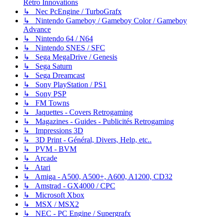
Rétro Innovations
↳ Nec PcEngine / TurboGrafx
↳ Nintendo Gameboy / Gameboy Color / Gameboy
Advance
↳ Nintendo 64 / N64
↳ Nintendo SNES / SFC
↳ Sega MegaDrive / Genesis
↳ Sega Saturn
↳ Sega Dreamcast
↳ Sony PlayStation / PS1
↳ Sony PSP
↳ FM Towns
↳ Jaquettes - Covers Retrogaming
↳ Magazines - Guides - Publicités Retrogaming
↳ Impressions 3D
↳ 3D Print - Général, Divers, Help, etc..
↳ PVM - BVM
↳ Arcade
↳ Atari
↳ Amiga - A500, A500+, A600, A1200, CD32
↳ Amstrad - GX4000 / CPC
↳ Microsoft Xbox
↳ MSX / MSX2
↳ NEC - PC Engine / Supergrafx