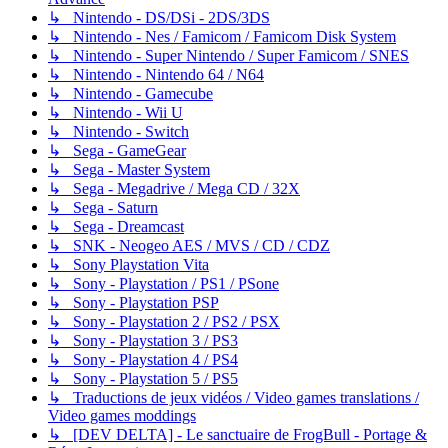
↳ Nintendo - DS/DSi - 2DS/3DS
↳ Nintendo - Nes / Famicom / Famicom Disk System
↳ Nintendo - Super Nintendo / Super Famicom / SNES
↳ Nintendo - Nintendo 64 / N64
↳ Nintendo - Gamecube
↳ Nintendo - Wii U
↳ Nintendo - Switch
↳ Sega - GameGear
↳ Sega - Master System
↳ Sega - Megadrive / Mega CD / 32X
↳ Sega - Saturn
↳ Sega - Dreamcast
↳ SNK - Neogeo AES / MVS / CD / CDZ
↳ Sony Playstation Vita
↳ Sony - Playstation / PS1 / PSone
↳ Sony - Playstation PSP
↳ Sony - Playstation 2 / PS2 / PSX
↳ Sony - Playstation 3 / PS3
↳ Sony - Playstation 4 / PS4
↳ Sony - Playstation 5 / PS5
↳ Traductions de jeux vidéos / Video games translations /
Video games moddings
↳ [DEV DELTA] - Le sanctuaire de FrogBull - Portage &