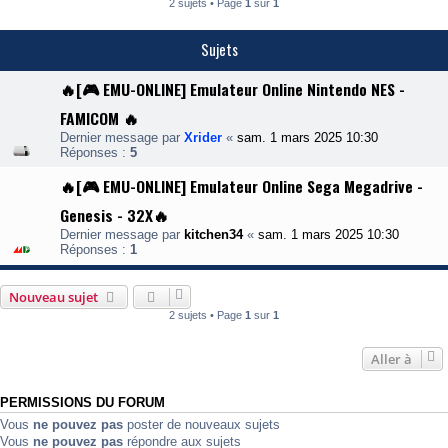
2 sujets • Page
1
sur
1
Sujets
🔥[🎮 EMU-ONLINE] Emulateur Online Nintendo NES -
FAMICOM 🔥
Dernier message par
Xrider
«
sam. 1 mars 2025 10:30
Réponses :
5
🔥[🎮 EMU-ONLINE] Emulateur Online Sega Megadrive -
Genesis - 32X🔥
Dernier message par
kitchen34
«
sam. 1 mars 2025 10:30
Réponses :
1
Nouveau sujet
2 sujets • Page
1
sur
1
Aller à
PERMISSIONS DU FORUM
Vous
ne pouvez pas
poster de nouveaux sujets
Vous
ne pouvez pas
répondre aux sujets