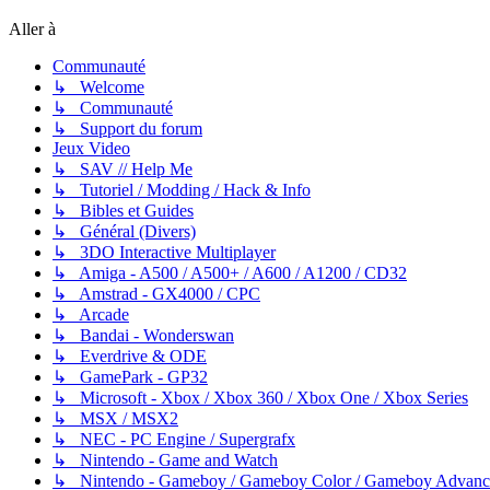
Aller à
Communauté
↳ Welcome
↳ Communauté
↳ Support du forum
Jeux Video
↳ SAV // Help Me
↳ Tutoriel / Modding / Hack & Info
↳ Bibles et Guides
↳ Général (Divers)
↳ 3DO Interactive Multiplayer
↳ Amiga - A500 / A500+ / A600 / A1200 / CD32
↳ Amstrad - GX4000 / CPC
↳ Arcade
↳ Bandai - Wonderswan
↳ Everdrive & ODE
↳ GamePark - GP32
↳ Microsoft - Xbox / Xbox 360 / Xbox One / Xbox Series
↳ MSX / MSX2
↳ NEC - PC Engine / Supergrafx
↳ Nintendo - Game and Watch
↳ Nintendo - Gameboy / Gameboy Color / Gameboy Advanc