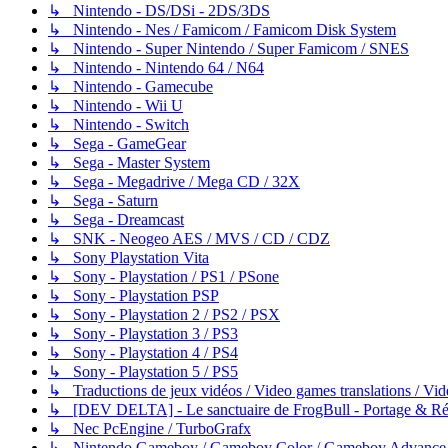
↳ Nintendo - DS/DSi - 2DS/3DS
↳ Nintendo - Nes / Famicom / Famicom Disk System
↳ Nintendo - Super Nintendo / Super Famicom / SNES
↳ Nintendo - Nintendo 64 / N64
↳ Nintendo - Gamecube
↳ Nintendo - Wii U
↳ Nintendo - Switch
↳ Sega - GameGear
↳ Sega - Master System
↳ Sega - Megadrive / Mega CD / 32X
↳ Sega - Saturn
↳ Sega - Dreamcast
↳ SNK - Neogeo AES / MVS / CD / CDZ
↳ Sony Playstation Vita
↳ Sony - Playstation / PS1 / PSone
↳ Sony - Playstation PSP
↳ Sony - Playstation 2 / PS2 / PSX
↳ Sony - Playstation 3 / PS3
↳ Sony - Playstation 4 / PS4
↳ Sony - Playstation 5 / PS5
↳ Traductions de jeux vidéos / Video games translations / V
↳ [DEV DELTA] - Le sanctuaire de FrogBull - Portage & Rét
↳ Nec PcEngine / TurboGrafx
↳ Nintendo Gameboy / Gameboy Color / Gameboy Advance