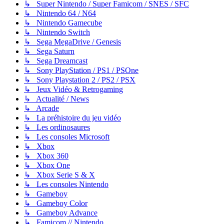
↳ Super Nintendo / Super Famicom / SNES / SFC
↳ Nintendo 64 / N64
↳ Nintendo Gamecube
↳ Nintendo Switch
↳ Sega MegaDrive / Genesis
↳ Sega Saturn
↳ Sega Dreamcast
↳ Sony PlayStation / PS1 / PSOne
↳ Sony Playstation 2 / PS2 / PSX
↳ Jeux Vidéo & Retrogaming
↳ Actualité / News
↳ Arcade
↳ La préhistoire du jeu vidéo
↳ Les ordinosaures
↳ Les consoles Microsoft
↳ Xbox
↳ Xbox 360
↳ Xbox One
↳ Xbox Serie S & X
↳ Les consoles Nintendo
↳ Gameboy
↳ Gameboy Color
↳ Gameboy Advance
↳ Famicom // Nintendo