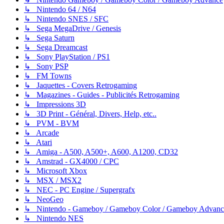
↳ Nintendo 64 / N64
↳ Nintendo SNES / SFC
↳ Sega MegaDrive / Genesis
↳ Sega Saturn
↳ Sega Dreamcast
↳ Sony PlayStation / PS1
↳ Sony PSP
↳ FM Towns
↳ Jaquettes - Covers Retrogaming
↳ Magazines - Guides - Publicités Retrogaming
↳ Impressions 3D
↳ 3D Print - Général, Divers, Help, etc..
↳ PVM - BVM
↳ Arcade
↳ Atari
↳ Amiga - A500, A500+, A600, A1200, CD32
↳ Amstrad - GX4000 / CPC
↳ Microsoft Xbox
↳ MSX / MSX2
↳ NEC - PC Engine / Supergrafx
↳ NeoGeo
↳ Nintendo - Gameboy / Gameboy Color / Gameboy Advanc
↳ Nintendo NES