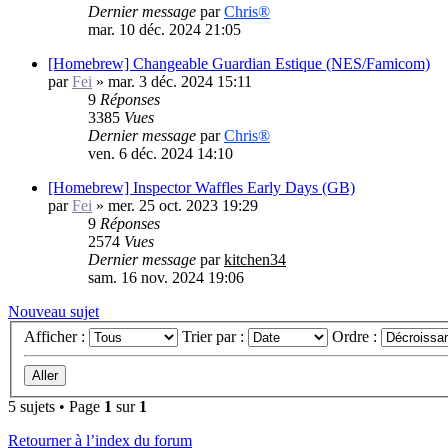
Dernier message
par
Chris®
mar. 10 déc. 2024 21:05
[Homebrew] Changeable Guardian Estique (NES/Famicom)
par
Fei
»
mar. 3 déc. 2024 15:11
9
Réponses
3385
Vues
Dernier message
par
Chris®
ven. 6 déc. 2024 14:10
[Homebrew] Inspector Waffles Early Days (GB)
par
Fei
»
mer. 25 oct. 2023 19:29
9
Réponses
2574
Vues
Dernier message
par
kitchen34
sam. 16 nov. 2024 19:06
Nouveau sujet
Afficher :
Trier par :
Ordre :
5 sujets • Page
1
sur
1
Retourner à l’index du forum