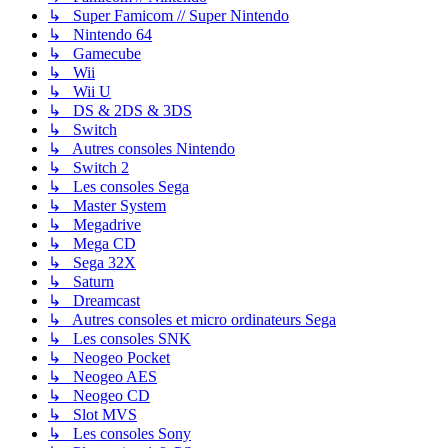
↳ Super Famicom // Super Nintendo
↳ Nintendo 64
↳ Gamecube
↳ Wii
↳ Wii U
↳ DS & 2DS & 3DS
↳ Switch
↳ Autres consoles Nintendo
↳ Switch 2
↳ Les consoles Sega
↳ Master System
↳ Megadrive
↳ Mega CD
↳ Sega 32X
↳ Saturn
↳ Dreamcast
↳ Autres consoles et micro ordinateurs Sega
↳ Les consoles SNK
↳ Neogeo Pocket
↳ Neogeo AES
↳ Neogeo CD
↳ Slot MVS
↳ Les consoles Sony