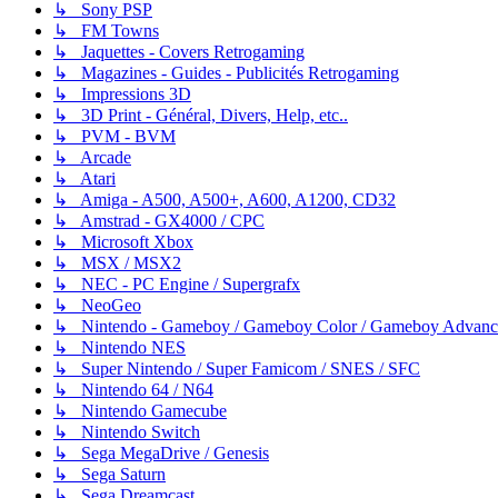
↳ Sony PSP
↳ FM Towns
↳ Jaquettes - Covers Retrogaming
↳ Magazines - Guides - Publicités Retrogaming
↳ Impressions 3D
↳ 3D Print - Général, Divers, Help, etc..
↳ PVM - BVM
↳ Arcade
↳ Atari
↳ Amiga - A500, A500+, A600, A1200, CD32
↳ Amstrad - GX4000 / CPC
↳ Microsoft Xbox
↳ MSX / MSX2
↳ NEC - PC Engine / Supergrafx
↳ NeoGeo
↳ Nintendo - Gameboy / Gameboy Color / Gameboy Advanc
↳ Nintendo NES
↳ Super Nintendo / Super Famicom / SNES / SFC
↳ Nintendo 64 / N64
↳ Nintendo Gamecube
↳ Nintendo Switch
↳ Sega MegaDrive / Genesis
↳ Sega Saturn
↳ Sega Dreamcast