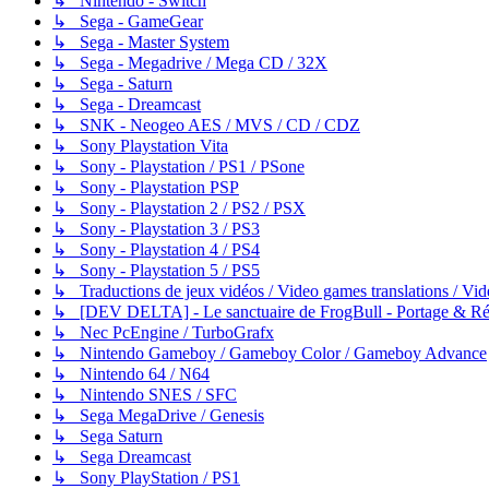
↳ Nintendo - Switch
↳ Sega - GameGear
↳ Sega - Master System
↳ Sega - Megadrive / Mega CD / 32X
↳ Sega - Saturn
↳ Sega - Dreamcast
↳ SNK - Neogeo AES / MVS / CD / CDZ
↳ Sony Playstation Vita
↳ Sony - Playstation / PS1 / PSone
↳ Sony - Playstation PSP
↳ Sony - Playstation 2 / PS2 / PSX
↳ Sony - Playstation 3 / PS3
↳ Sony - Playstation 4 / PS4
↳ Sony - Playstation 5 / PS5
↳ Traductions de jeux vidéos / Video games translations / V
↳ [DEV DELTA] - Le sanctuaire de FrogBull - Portage & Rét
↳ Nec PcEngine / TurboGrafx
↳ Nintendo Gameboy / Gameboy Color / Gameboy Advance
↳ Nintendo 64 / N64
↳ Nintendo SNES / SFC
↳ Sega MegaDrive / Genesis
↳ Sega Saturn
↳ Sega Dreamcast
↳ Sony PlayStation / PS1