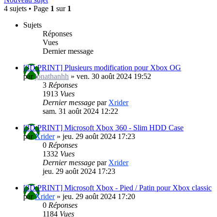
4 sujets • Page
1
sur
1
Sujets
Réponses
Vues
Dernier message
[3D PRINT] Plusieurs modification pour Xbox OG
par
jonathanhh
»
ven. 30 août 2024 19:52
3
Réponses
1913
Vues
Dernier message
par
Xrider
sam. 31 août 2024 12:22
[3D PRINT] Microsoft Xbox 360 - Slim HDD Case
par
Xrider
»
jeu. 29 août 2024 17:23
0
Réponses
1332
Vues
Dernier message
par
Xrider
jeu. 29 août 2024 17:23
[3D PRINT] Microsoft Xbox - Pied / Patin pour Xbox classic
par
Xrider
»
jeu. 29 août 2024 17:20
0
Réponses
1184
Vues