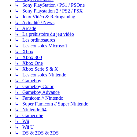
↳ Sony PlayStation / PS1 / PSOne
↳ Sony Playstation 2 / PS2 / PSX
↳ Jeux Vidéo & Retrogaming
↳ Actualité / News
↳ Arcade
↳ La préhistoire du jeu vidéo
↳ Les ordinosaures
↳ Les consoles Microsoft
↳ Xbox
↳ Xbox 360
↳ Xbox One
↳ Xbox Serie S & X
↳ Les consoles Nintendo
↳ Gameboy
↳ Gameboy Color
↳ Gameboy Advance
↳ Famicom // Nintendo
↳ Super Famicom // Super Nintendo
↳ Nintendo 64
↳ Gamecube
↳ Wii
↳ Wii U
↳ DS & 2DS & 3DS