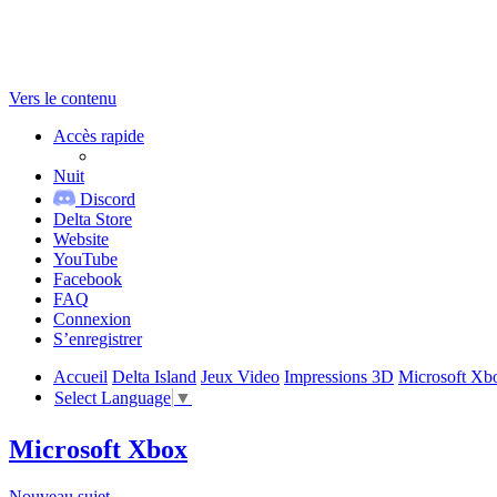
Vers le contenu
Accès rapide
Nuit
Discord
Delta Store
Website
YouTube
Facebook
FAQ
Connexion
S’enregistrer
Accueil
Delta Island
Jeux Video
Impressions 3D
Microsoft Xb
Select Language
▼
Microsoft Xbox
Nouveau sujet