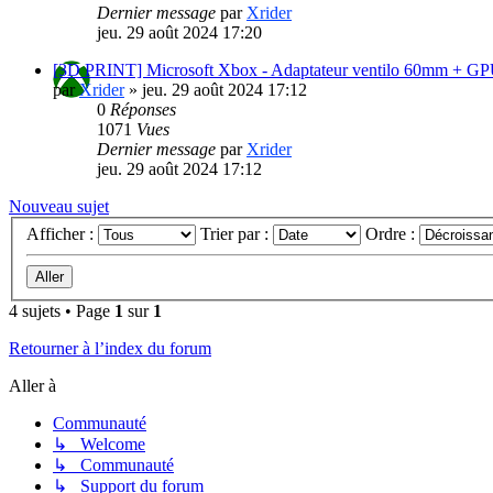
Dernier message
par
Xrider
jeu. 29 août 2024 17:20
[3D PRINT] Microsoft Xbox - Adaptateur ventilo 60mm + G
par
Xrider
»
jeu. 29 août 2024 17:12
0
Réponses
1071
Vues
Dernier message
par
Xrider
jeu. 29 août 2024 17:12
Nouveau sujet
Afficher :
Trier par :
Ordre :
4 sujets • Page
1
sur
1
Retourner à l’index du forum
Aller à
Communauté
↳ Welcome
↳ Communauté
↳ Support du forum