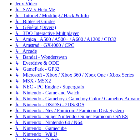
Jeux Video
↳ SAV // Help Me
↳ Tutoriel / Modding / Hack & Info
↳ Bibles et Guides
↳ Général (Divers)
↳ 3DO Interactive Multiplayer
↳ Amiga - A500 / A500+ / A600 / A1200 / CD32
↳ Amstrad - GX4000 / CPC
↳ Arcade
↳ Bandai - Wonderswan
↳ Everdrive & ODE
↳ GamePark - GP32
↳ Microsoft - Xbox / Xbox 360 / Xbox One / Xbox Series
↳ MSX / MSX2
↳ NEC - PC Engine / Supergrafx
↳ Nintendo - Game and Watch
↳ Nintendo - Gameboy / Gameboy Color / Gameboy Advanc
↳ Nintendo - DS/DSi - 2DS/3DS
↳ Nintendo - Nes / Famicom / Famicom Disk System
↳ Nintendo - Super Nintendo / Super Famicom / SNES
↳ Nintendo - Nintendo 64 / N64
↳ Nintendo - Gamecube
↳ Nintendo - Wii U