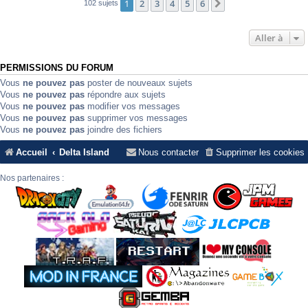
1
2
3
4
5
6
Suivante
102 sujets
Aller à
PERMISSIONS DU FORUM
Vous
ne pouvez pas
poster de nouveaux sujets
Vous
ne pouvez pas
répondre aux sujets
Vous
ne pouvez pas
modifier vos messages
Vous
ne pouvez pas
supprimer vos messages
Vous
ne pouvez pas
joindre des fichiers
Accueil
Delta Island
Nous contacter
Supprimer les cookies
Nos partenaires :