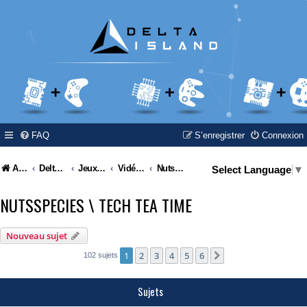
FAQ
S’enregistrer
Connexion
Accueil
Delta Island
Jeux Video
Vidéo Channels
NutsSpecies \ Tech Tea Time
Select Language
▼
NUTSSPECIES \ TECH TEA TIME
Nouveau sujet
1
2
3
4
5
6
Suivante
102 sujets
Sujets