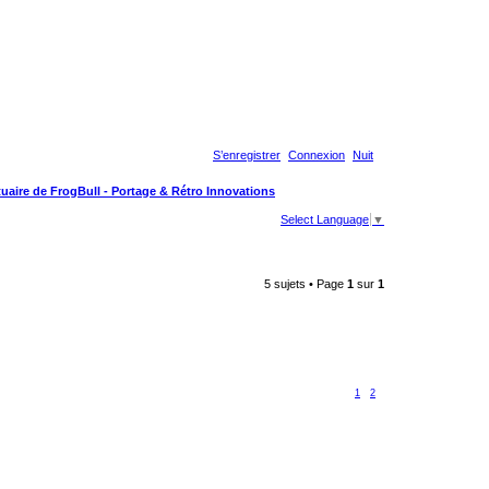
S’enregistrer
Connexion
Nuit
uaire de FrogBull - Portage & Rétro Innovations
Select Language
▼
5 sujets • Page
1
sur
1
1
2