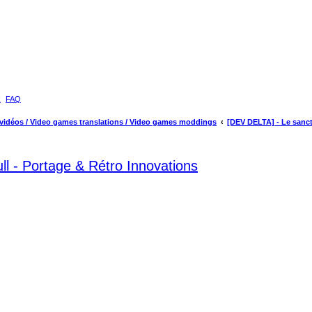
k
FAQ
 vidéos / Video games translations / Video games moddings
[DEV DELTA] - Le sanct
l - Portage & Rétro Innovations