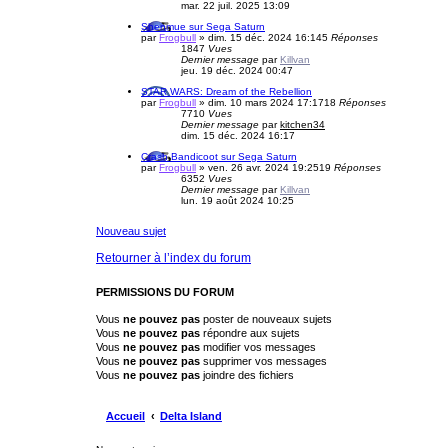
mar. 22 juil. 2025 13:09
Shenmue sur Sega Saturn
par
Frogbull
»
dim. 15 déc. 2024 16:14
5
Réponses
1847
Vues
Dernier message
par
Killvan
jeu. 19 déc. 2024 00:47
STAR WARS: Dream of the Rebellion
par
Frogbull
»
dim. 10 mars 2024 17:17
18
Réponses
7710
Vues
Dernier message
par
kitchen34
dim. 15 déc. 2024 16:17
Crash Bandicoot sur Sega Saturn
par
Frogbull
»
ven. 26 avr. 2024 19:25
19
Réponses
6352
Vues
Dernier message
par
Killvan
lun. 19 août 2024 10:25
Nouveau sujet
Retourner à l’index du forum
PERMISSIONS DU FORUM
Vous
ne pouvez pas
poster de nouveaux sujets
Vous
ne pouvez pas
répondre aux sujets
Vous
ne pouvez pas
modifier vos messages
Vous
ne pouvez pas
supprimer vos messages
Vous
ne pouvez pas
joindre des fichiers
Accueil
Delta Island