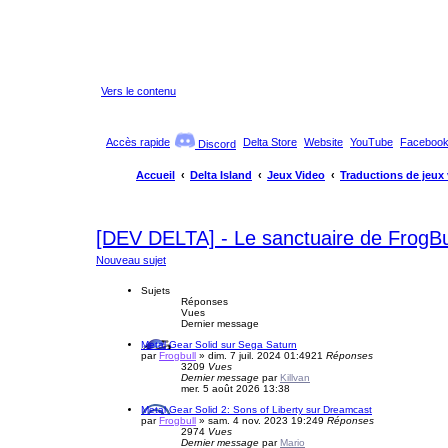
Vers le contenu
Accès rapide
Delta Store
Website
YouTube
Faceboo
Discord
Accueil
Delta Island
Jeux Video
Traductions de jeux
[DEV DELTA] - Le sanctuaire de FrogBul
Nouveau sujet
Sujets
Réponses
Vues
Dernier message
Metal Gear Solid sur Sega Saturn
par
Frogbull
»
dim. 7 juil. 2024 01:49
21
Réponses
3209
Vues
Dernier message
par
Killvan
mer. 5 août 2026 13:38
Metal Gear Solid 2: Sons of Liberty sur Dreamcast
par
Frogbull
»
sam. 4 nov. 2023 19:24
9
Réponses
2974
Vues
Dernier message
par
Mario