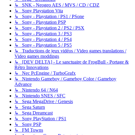
↳ SNK - Neogeo AES / MVS / CD / CDZ
↳ Sony Playstation Vita
↳ Sony - Playstation / PS1 / PSone
↳ Sony - Playstation PSP
↳ Sony - Playstation 2 / PS2 / PSX
↳ Sony - Playstation 3 / PS3
↳ Sony - Playstation 4 / PS4
↳ Sony - Playstation 5 / PS5
↳ Traductions de jeux vidéos / Video games translations /
Video games moddings
↳ [DEV DELTA] - Le sanctuaire de FrogBull - Portage &
Rétro Innovations
↳ Nec PcEngine / TurboGrafx
↳ Nintendo Gameboy / Gameboy Color / Gameboy
Advance
↳ Nintendo 64 / N64
↳ Nintendo SNES / SFC
↳ Sega MegaDrive / Genesis
↳ Sega Saturn
↳ Sega Dreamcast
↳ Sony PlayStation / PS1
↳ Sony PSP
↳ FM Towns