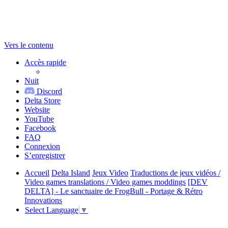
Vers le contenu
Accès rapide
Nuit
Discord
Delta Store
Website
YouTube
Facebook
FAQ
Connexion
S’enregistrer
Accueil
Delta Island
Jeux Video
Traductions de jeux vidéos /
Video games translations / Video games moddings
[DEV
DELTA] - Le sanctuaire de FrogBull - Portage & Rétro
Innovations
Select Language
▼