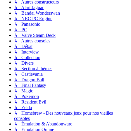
↳ Autres constructeurs
↳ Atari Jaguar
↳ Bandai Wonderswan
↳ NEC PC Engine
↳ Panasonic
↳ PC
↳ Valve Steam Deck
↳ Autres consoles
↳ Débat
↳ Interview
↳ Collection
↳ Divers
↳ Section à thèmes
↳ Castlevania
↳ Dragon Ball
↳ Final Fantasy
↳ Magic
↳ Pokemon
↳ Resident Evil
↳ Zelda
↳ Homebrew - Des nouveaux jeux pour nos vieilles
consoles
↳ Émulation & Abandonware
↳ Emulation Online