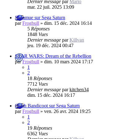
Dernier message
par
Mario
mar. 22 juil. 2025 13:09
Shenmue sur Sega Saturn
par
Frogbull
»
dim. 15 déc. 2024 16:14
5
Réponses
1848
Vues
Dernier message
par
Killvan
jeu. 19 déc. 2024 00:47
STAR WARS: Dream of the Rebellion
par
Frogbull
»
dim. 10 mars 2024 17:17
1
2
18
Réponses
7712
Vues
Dernier message
par
kitchen34
dim. 15 déc. 2024 16:17
Crash Bandicoot sur Sega Saturn
par
Frogbull
»
ven. 26 avr. 2024 19:25
1
2
19
Réponses
6362
Vues