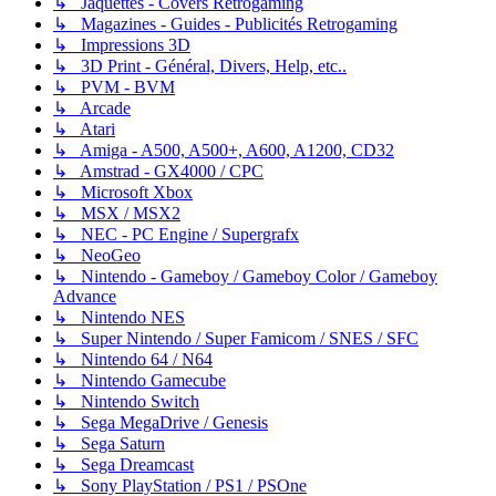
↳ Jaquettes - Covers Retrogaming
↳ Magazines - Guides - Publicités Retrogaming
↳ Impressions 3D
↳ 3D Print - Général, Divers, Help, etc..
↳ PVM - BVM
↳ Arcade
↳ Atari
↳ Amiga - A500, A500+, A600, A1200, CD32
↳ Amstrad - GX4000 / CPC
↳ Microsoft Xbox
↳ MSX / MSX2
↳ NEC - PC Engine / Supergrafx
↳ NeoGeo
↳ Nintendo - Gameboy / Gameboy Color / Gameboy
Advance
↳ Nintendo NES
↳ Super Nintendo / Super Famicom / SNES / SFC
↳ Nintendo 64 / N64
↳ Nintendo Gamecube
↳ Nintendo Switch
↳ Sega MegaDrive / Genesis
↳ Sega Saturn
↳ Sega Dreamcast
↳ Sony PlayStation / PS1 / PSOne