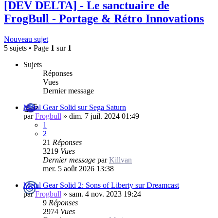
[DEV DELTA] - Le sanctuaire de
FrogBull - Portage & Rétro Innovations
Nouveau sujet
5 sujets • Page
1
sur
1
Sujets
Réponses
Vues
Dernier message
Metal Gear Solid sur Sega Saturn
par
Frogbull
»
dim. 7 juil. 2024 01:49
1
2
21
Réponses
3219
Vues
Dernier message
par
Killvan
mer. 5 août 2026 13:38
Metal Gear Solid 2: Sons of Liberty sur Dreamcast
par
Frogbull
»
sam. 4 nov. 2023 19:24
9
Réponses
2974
Vues