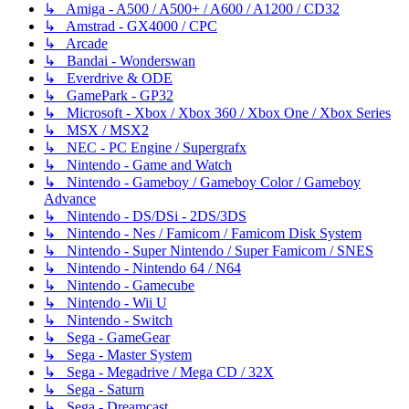
↳ Amiga - A500 / A500+ / A600 / A1200 / CD32
↳ Amstrad - GX4000 / CPC
↳ Arcade
↳ Bandai - Wonderswan
↳ Everdrive & ODE
↳ GamePark - GP32
↳ Microsoft - Xbox / Xbox 360 / Xbox One / Xbox Series
↳ MSX / MSX2
↳ NEC - PC Engine / Supergrafx
↳ Nintendo - Game and Watch
↳ Nintendo - Gameboy / Gameboy Color / Gameboy
Advance
↳ Nintendo - DS/DSi - 2DS/3DS
↳ Nintendo - Nes / Famicom / Famicom Disk System
↳ Nintendo - Super Nintendo / Super Famicom / SNES
↳ Nintendo - Nintendo 64 / N64
↳ Nintendo - Gamecube
↳ Nintendo - Wii U
↳ Nintendo - Switch
↳ Sega - GameGear
↳ Sega - Master System
↳ Sega - Megadrive / Mega CD / 32X
↳ Sega - Saturn
↳ Sega - Dreamcast