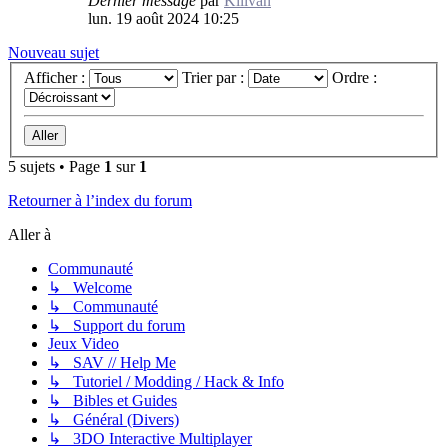
Dernier message
par
Killvan
lun. 19 août 2024 10:25
Nouveau sujet
Afficher :
Trier par :
Ordre :
5 sujets • Page
1
sur
1
Retourner à l’index du forum
Aller à
Communauté
↳ Welcome
↳ Communauté
↳ Support du forum
Jeux Video
↳ SAV // Help Me
↳ Tutoriel / Modding / Hack & Info
↳ Bibles et Guides
↳ Général (Divers)
↳ 3DO Interactive Multiplayer