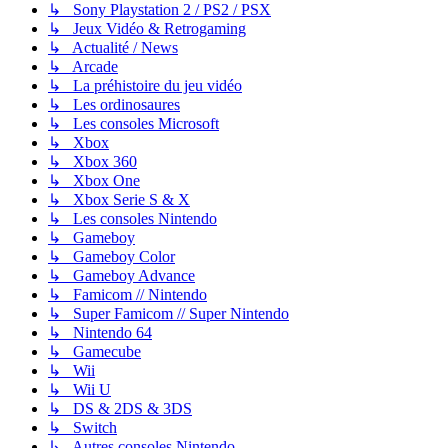
↳ Sony Playstation 2 / PS2 / PSX
↳ Jeux Vidéo & Retrogaming
↳ Actualité / News
↳ Arcade
↳ La préhistoire du jeu vidéo
↳ Les ordinosaures
↳ Les consoles Microsoft
↳ Xbox
↳ Xbox 360
↳ Xbox One
↳ Xbox Serie S & X
↳ Les consoles Nintendo
↳ Gameboy
↳ Gameboy Color
↳ Gameboy Advance
↳ Famicom // Nintendo
↳ Super Famicom // Super Nintendo
↳ Nintendo 64
↳ Gamecube
↳ Wii
↳ Wii U
↳ DS & 2DS & 3DS
↳ Switch
↳ Autres consoles Nintendo