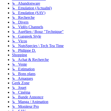
↳ Abandonware
↳ Emulation (Actualité)
↳ Emulation (SAV)
↳ Recherche
↳ Divers
↳ Vidéo Channels
↳ Aurélien / Bouz "Technique"
↳ Gangeek Style
↳ Vicos
↳ NutsSpecies \ Tech Tea Time
↳ Philippe D.
Shopping
↳ Achat & Recherche
↳ Vente
↳ Estimation
↳ Bons plans
↳ Arnaques
Geek Zone
↳ Jouet
↳ Cinéma
↳ Bande Annonce
↳ Manga / Animation
↳ Moniteur Pro