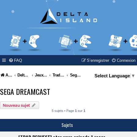
FAQ
S’enregistrer
Connexion
Accueil
Delta Island
Jeux Video
Traductions de jeux vidéos / Video games translations / Video games moddings
Sega Dreamcast
Select Language
▼
SEGA DREAMCAST
Nouveau sujet
5 sujets • Page
1
sur
1
Sujets