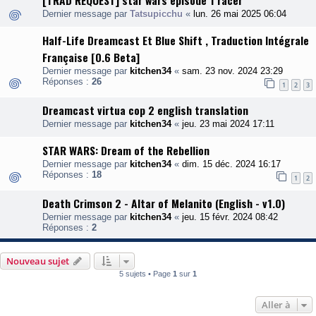
[TRAD REQUEST] star wars episode 1 racer
Dernier message par
Tatsupicchu
«
lun. 26 mai 2025 06:04
Half-Life Dreamcast Et Blue Shift , Traduction Intégrale
Française [0.6 Beta]
Dernier message par
kitchen34
«
sam. 23 nov. 2024 23:29
Réponses :
26
1
2
3
Dreamcast virtua cop 2 english translation
Dernier message par
kitchen34
«
jeu. 23 mai 2024 17:11
STAR WARS: Dream of the Rebellion
Dernier message par
kitchen34
«
dim. 15 déc. 2024 16:17
Réponses :
18
1
2
Death Crimson 2 - Altar of Melanito (English - v1.0)
Dernier message par
kitchen34
«
jeu. 15 févr. 2024 08:42
Réponses :
2
Nouveau sujet
5 sujets • Page
1
sur
1
Aller à