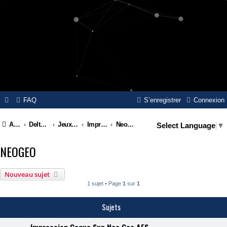
FAQ
S’enregistrer
Connexion
Accueil
Delta Island
Jeux Video
Impressions 3D
NeoGeo
Select Language
▼
NEOGEO
Nouveau sujet
1 sujet • Page
1
sur
1
Sujets