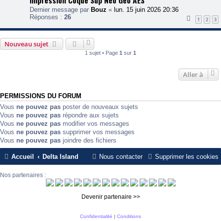
Impression Coque Sup Neo Geo AES
Dernier message par
Bouz
«
lun. 15 juin 2026 20:36
Réponses :
26
1
2
3
Nouveau sujet
1 sujet • Page
1
sur
1
Aller à
PERMISSIONS DU FORUM
Vous
ne pouvez pas
poster de nouveaux sujets
Vous
ne pouvez pas
répondre aux sujets
Vous
ne pouvez pas
modifier vos messages
Vous
ne pouvez pas
supprimer vos messages
Vous
ne pouvez pas
joindre des fichiers
Accueil
Delta Island
Nous contacter
Supprimer les cookies
Nos partenaires :
Devenir partenaire >>
Confidentialité
|
Conditions