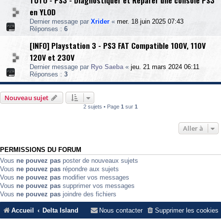
TUTO - PS3 - Diagnostiquer et Réparer une console PS3
en YLOD
Dernier message par
Xrider
«
mer. 18 juin 2025 07:43
Réponses :
6
[INFO] Playstation 3 - PS3 FAT Compatible 100V, 110V
120V et 230V
Dernier message par
Ryo Saeba
«
jeu. 21 mars 2024 06:11
Réponses :
3
Nouveau sujet
2 sujets • Page
1
sur
1
Aller à
PERMISSIONS DU FORUM
Vous
ne pouvez pas
poster de nouveaux sujets
Vous
ne pouvez pas
répondre aux sujets
Vous
ne pouvez pas
modifier vos messages
Vous
ne pouvez pas
supprimer vos messages
Vous
ne pouvez pas
joindre des fichiers
Accueil
Delta Island
Nous contacter
Supprimer les cookies