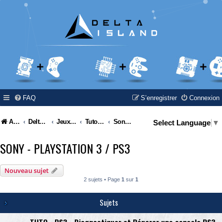
FAQ
S’enregistrer
Connexion
Accueil
Delta Island
Jeux Video
Tutoriel / Modding / Hack & Info
Sony - Playstation 3 / PS3
Select Language
▼
SONY - PLAYSTATION 3 / PS3
Nouveau sujet
2 sujets • Page
1
sur
1
Sujets