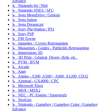
Advance
↳ Nintendo 64 / N64
↳ Nintendo SNES / SFC
↳ Sega MegaDrive / Genesis
↳ Sega Saturn
↳ Sega Dreamcast
↳ Sony PlayStation / PS1
↳ Sony PSP
↳ FM Towns
↳ Jaquettes - Covers Retrogaming
↳ Magazines - Guides - Publicités Retrogaming
↳ Impressions 3D
↳ 3D Print - Général, Divers, Help, etc..
↳ PVM - BVM
↳ Arcade
↳ Atari
↳ Amiga - A500, A500+, A600, A1200, CD32
↳ Amstrad - GX4000 / CPC
↳ Microsoft Xbox
↳ MSX / MSX2
↳ NEC - PC Engine / Supergrafx
↳ NeoGeo
↳ Nintendo - Gameboy / Gameboy Color / Gameboy
Advance