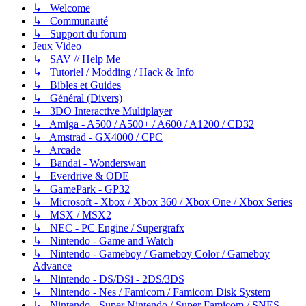
↳ Welcome
↳ Communauté
↳ Support du forum
Jeux Video
↳ SAV // Help Me
↳ Tutoriel / Modding / Hack & Info
↳ Bibles et Guides
↳ Général (Divers)
↳ 3DO Interactive Multiplayer
↳ Amiga - A500 / A500+ / A600 / A1200 / CD32
↳ Amstrad - GX4000 / CPC
↳ Arcade
↳ Bandai - Wonderswan
↳ Everdrive & ODE
↳ GamePark - GP32
↳ Microsoft - Xbox / Xbox 360 / Xbox One / Xbox Series
↳ MSX / MSX2
↳ NEC - PC Engine / Supergrafx
↳ Nintendo - Game and Watch
↳ Nintendo - Gameboy / Gameboy Color / Gameboy
Advance
↳ Nintendo - DS/DSi - 2DS/3DS
↳ Nintendo - Nes / Famicom / Famicom Disk System
↳ Nintendo - Super Nintendo / Super Famicom / SNES