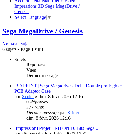
Accueil
Delta Island
Jeux Video
Impressions 3D
Sega MegaDrive /
Genesis
Select Language
▼
Sega MegaDrive / Genesis
Nouveau sujet
6 sujets • Page
1
sur
1
Sujets
Réponses
Vues
Dernier message
[3D PRINT] Sega Megadrive - Delta Double pro Fighter
PCB Adaptor Case
par
Xrider
»
dim. 8 févr. 2026 12:16
0
Réponses
277
Vues
Dernier message
par
Xrider
dim. 8 févr. 2026 12:16
[Impression] Projet TRITON 16 Bits Sega...
par
kitchen34
»
lun. 1 déc. 2025 17:31