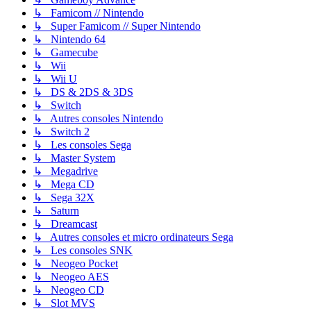
↳ Famicom // Nintendo
↳ Super Famicom // Super Nintendo
↳ Nintendo 64
↳ Gamecube
↳ Wii
↳ Wii U
↳ DS & 2DS & 3DS
↳ Switch
↳ Autres consoles Nintendo
↳ Switch 2
↳ Les consoles Sega
↳ Master System
↳ Megadrive
↳ Mega CD
↳ Sega 32X
↳ Saturn
↳ Dreamcast
↳ Autres consoles et micro ordinateurs Sega
↳ Les consoles SNK
↳ Neogeo Pocket
↳ Neogeo AES
↳ Neogeo CD
↳ Slot MVS