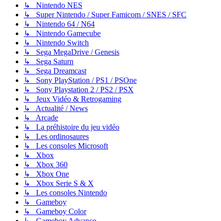
↳ Nintendo NES
↳ Super Nintendo / Super Famicom / SNES / SFC
↳ Nintendo 64 / N64
↳ Nintendo Gamecube
↳ Nintendo Switch
↳ Sega MegaDrive / Genesis
↳ Sega Saturn
↳ Sega Dreamcast
↳ Sony PlayStation / PS1 / PSOne
↳ Sony Playstation 2 / PS2 / PSX
↳ Jeux Vidéo & Retrogaming
↳ Actualité / News
↳ Arcade
↳ La préhistoire du jeu vidéo
↳ Les ordinosaures
↳ Les consoles Microsoft
↳ Xbox
↳ Xbox 360
↳ Xbox One
↳ Xbox Serie S & X
↳ Les consoles Nintendo
↳ Gameboy
↳ Gameboy Color
↳ Gameboy Advance