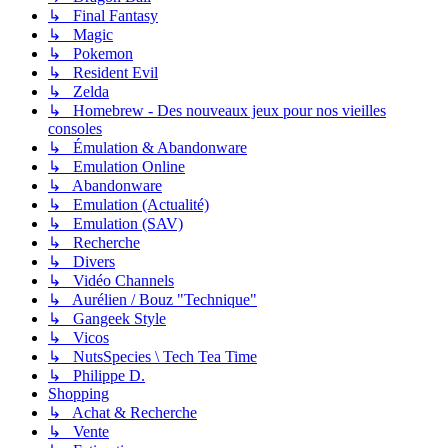
↳ Final Fantasy
↳ Magic
↳ Pokemon
↳ Resident Evil
↳ Zelda
↳ Homebrew - Des nouveaux jeux pour nos vieilles
consoles
↳ Émulation & Abandonware
↳ Emulation Online
↳ Abandonware
↳ Emulation (Actualité)
↳ Emulation (SAV)
↳ Recherche
↳ Divers
↳ Vidéo Channels
↳ Aurélien / Bouz "Technique"
↳ Gangeek Style
↳ Vicos
↳ NutsSpecies \ Tech Tea Time
↳ Philippe D.
Shopping
↳ Achat & Recherche
↳ Vente