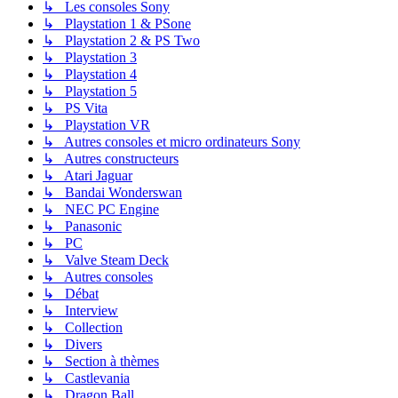
↳ Les consoles Sony
↳ Playstation 1 & PSone
↳ Playstation 2 & PS Two
↳ Playstation 3
↳ Playstation 4
↳ Playstation 5
↳ PS Vita
↳ Playstation VR
↳ Autres consoles et micro ordinateurs Sony
↳ Autres constructeurs
↳ Atari Jaguar
↳ Bandai Wonderswan
↳ NEC PC Engine
↳ Panasonic
↳ PC
↳ Valve Steam Deck
↳ Autres consoles
↳ Débat
↳ Interview
↳ Collection
↳ Divers
↳ Section à thèmes
↳ Castlevania
↳ Dragon Ball