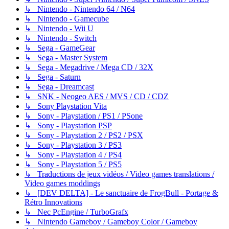
↳ Nintendo - Nintendo 64 / N64
↳ Nintendo - Gamecube
↳ Nintendo - Wii U
↳ Nintendo - Switch
↳ Sega - GameGear
↳ Sega - Master System
↳ Sega - Megadrive / Mega CD / 32X
↳ Sega - Saturn
↳ Sega - Dreamcast
↳ SNK - Neogeo AES / MVS / CD / CDZ
↳ Sony Playstation Vita
↳ Sony - Playstation / PS1 / PSone
↳ Sony - Playstation PSP
↳ Sony - Playstation 2 / PS2 / PSX
↳ Sony - Playstation 3 / PS3
↳ Sony - Playstation 4 / PS4
↳ Sony - Playstation 5 / PS5
↳ Traductions de jeux vidéos / Video games translations /
Video games moddings
↳ [DEV DELTA] - Le sanctuaire de FrogBull - Portage &
Rétro Innovations
↳ Nec PcEngine / TurboGrafx
↳ Nintendo Gameboy / Gameboy Color / Gameboy