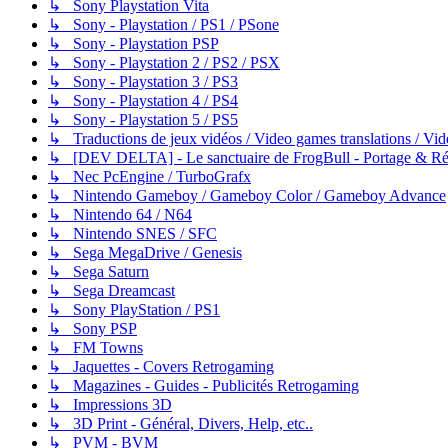
↳ Sony Playstation Vita
↳ Sony - Playstation / PS1 / PSone
↳ Sony - Playstation PSP
↳ Sony - Playstation 2 / PS2 / PSX
↳ Sony - Playstation 3 / PS3
↳ Sony - Playstation 4 / PS4
↳ Sony - Playstation 5 / PS5
↳ Traductions de jeux vidéos / Video games translations / V
↳ [DEV DELTA] - Le sanctuaire de FrogBull - Portage & Rét
↳ Nec PcEngine / TurboGrafx
↳ Nintendo Gameboy / Gameboy Color / Gameboy Advance
↳ Nintendo 64 / N64
↳ Nintendo SNES / SFC
↳ Sega MegaDrive / Genesis
↳ Sega Saturn
↳ Sega Dreamcast
↳ Sony PlayStation / PS1
↳ Sony PSP
↳ FM Towns
↳ Jaquettes - Covers Retrogaming
↳ Magazines - Guides - Publicités Retrogaming
↳ Impressions 3D
↳ 3D Print - Général, Divers, Help, etc..
↳ PVM - BVM