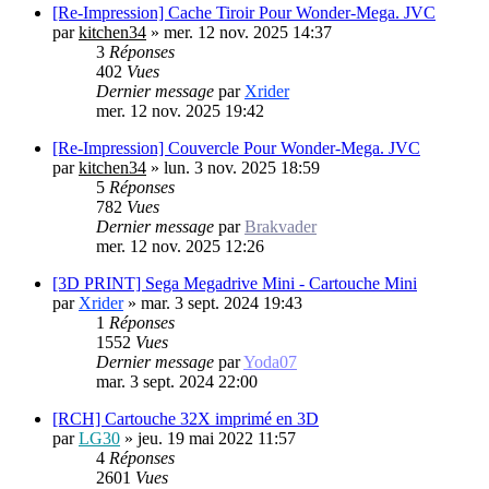
[Re-Impression] Cache Tiroir Pour Wonder-Mega. JVC
par
kitchen34
»
mer. 12 nov. 2025 14:37
3
Réponses
402
Vues
Dernier message
par
Xrider
mer. 12 nov. 2025 19:42
[Re-Impression] Couvercle Pour Wonder-Mega. JVC
par
kitchen34
»
lun. 3 nov. 2025 18:59
5
Réponses
782
Vues
Dernier message
par
Brakvader
mer. 12 nov. 2025 12:26
[3D PRINT] Sega Megadrive Mini - Cartouche Mini
par
Xrider
»
mar. 3 sept. 2024 19:43
1
Réponses
1552
Vues
Dernier message
par
Yoda07
mar. 3 sept. 2024 22:00
[RCH] Cartouche 32X imprimé en 3D
par
LG30
»
jeu. 19 mai 2022 11:57
4
Réponses
2601
Vues