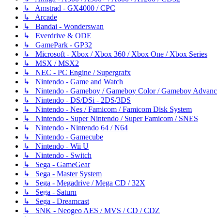
↳ Amstrad - GX4000 / CPC
↳ Arcade
↳ Bandai - Wonderswan
↳ Everdrive & ODE
↳ GamePark - GP32
↳ Microsoft - Xbox / Xbox 360 / Xbox One / Xbox Series
↳ MSX / MSX2
↳ NEC - PC Engine / Supergrafx
↳ Nintendo - Game and Watch
↳ Nintendo - Gameboy / Gameboy Color / Gameboy Advanc
↳ Nintendo - DS/DSi - 2DS/3DS
↳ Nintendo - Nes / Famicom / Famicom Disk System
↳ Nintendo - Super Nintendo / Super Famicom / SNES
↳ Nintendo - Nintendo 64 / N64
↳ Nintendo - Gamecube
↳ Nintendo - Wii U
↳ Nintendo - Switch
↳ Sega - GameGear
↳ Sega - Master System
↳ Sega - Megadrive / Mega CD / 32X
↳ Sega - Saturn
↳ Sega - Dreamcast
↳ SNK - Neogeo AES / MVS / CD / CDZ