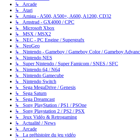
↳ Arcade
↳ Atari
↳ Amiga - A500, A500+, A600, A1200, CD32
↳ Amstrad - GX4000 / CPC
↳ Microsoft Xbox
↳ MSX / MSX2
↳ NEC - PC Engine / Supergrafx
↳ NeoGeo
↳ Nintendo - Gameboy / Gameboy Color / Gameboy Advanc
↳ Nintendo NES
↳ Super Nintendo / Super Famicom / SNES / SFC
↳ Nintendo 64 / N64
↳ Nintendo Gamecube
↳ Nintendo Switch
↳ Sega MegaDrive / Genesis
↳ Sega Saturn
↳ Sega Dreamcast
↳ Sony PlayStation / PS1 / PSOne
↳ Sony Playstation 2 / PS2 / PSX
↳ Jeux Vidéo & Retrogaming
↳ Actualité / News
↳ Arcade
↳ La préhistoire du jeu vidéo