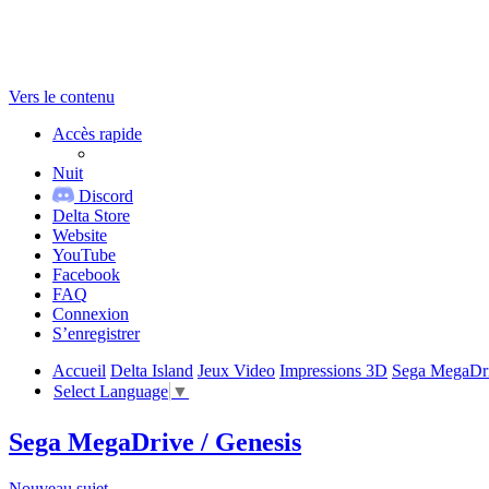
Vers le contenu
Accès rapide
Nuit
Discord
Delta Store
Website
YouTube
Facebook
FAQ
Connexion
S’enregistrer
Accueil
Delta Island
Jeux Video
Impressions 3D
Sega MegaDri
Select Language
▼
Sega MegaDrive / Genesis
Nouveau sujet