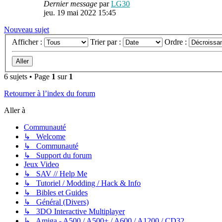
Dernier message
par
LG30
jeu. 19 mai 2022 15:45
Nouveau sujet
Afficher :
Trier par :
Ordre :
6 sujets • Page
1
sur
1
Retourner à l’index du forum
Aller à
Communauté
↳ Welcome
↳ Communauté
↳ Support du forum
Jeux Video
↳ SAV // Help Me
↳ Tutoriel / Modding / Hack & Info
↳ Bibles et Guides
↳ Général (Divers)
↳ 3DO Interactive Multiplayer
↳ Amiga - A500 / A500+ / A600 / A1200 / CD32