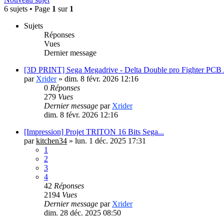
6 sujets • Page
1
sur
1
Sujets
Réponses
Vues
Dernier message
[3D PRINT] Sega Megadrive - Delta Double pro Fighter PCB
par
Xrider
»
dim. 8 févr. 2026 12:16
0
Réponses
279
Vues
Dernier message
par
Xrider
dim. 8 févr. 2026 12:16
[Impression] Projet TRITON 16 Bits Sega...
par
kitchen34
»
lun. 1 déc. 2025 17:31
1
2
3
4
42
Réponses
2194
Vues
Dernier message
par
Xrider
dim. 28 déc. 2025 08:50