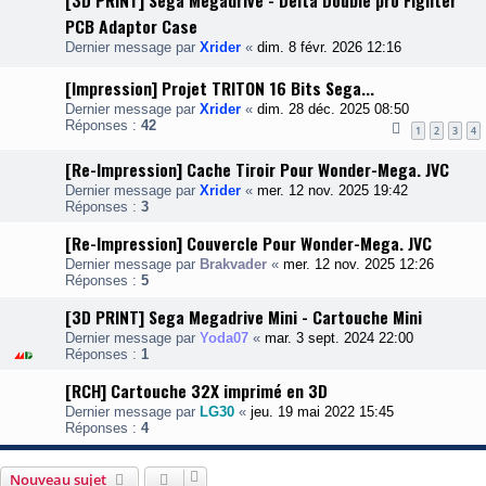
[3D PRINT] Sega Megadrive - Delta Double pro Fighter
PCB Adaptor Case
Dernier message par
Xrider
«
dim. 8 févr. 2026 12:16
[Impression] Projet TRITON 16 Bits Sega...
Dernier message par
Xrider
«
dim. 28 déc. 2025 08:50
Réponses :
42
1
2
3
4
[Re-Impression] Cache Tiroir Pour Wonder-Mega. JVC
Dernier message par
Xrider
«
mer. 12 nov. 2025 19:42
Réponses :
3
[Re-Impression] Couvercle Pour Wonder-Mega. JVC
Dernier message par
Brakvader
«
mer. 12 nov. 2025 12:26
Réponses :
5
[3D PRINT] Sega Megadrive Mini - Cartouche Mini
Dernier message par
Yoda07
«
mar. 3 sept. 2024 22:00
Réponses :
1
[RCH] Cartouche 32X imprimé en 3D
Dernier message par
LG30
«
jeu. 19 mai 2022 15:45
Réponses :
4
Nouveau sujet