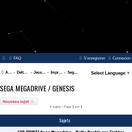
FAQ
S’enregistrer
Connexion
Accueil
Delta Island
Jeux Video
Impressions 3D
Sega MegaDrive / Genesis
Select Language
▼
SEGA MEGADRIVE / GENESIS
Nouveau sujet
6 sujets • Page
1
sur
1
Sujets