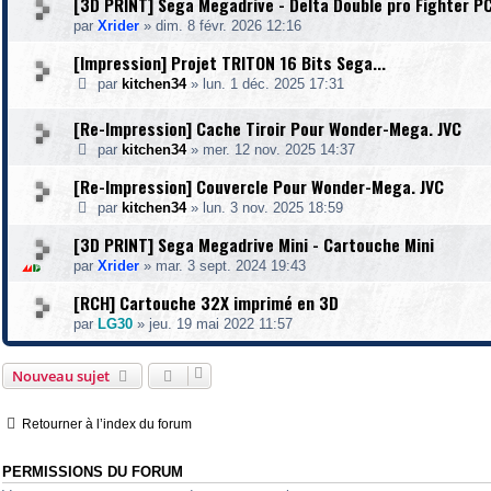
[3D PRINT] Sega Megadrive - Delta Double pro Fighter 
par
Xrider
»
dim. 8 févr. 2026 12:16
[Impression] Projet TRITON 16 Bits Sega...
par
kitchen34
»
lun. 1 déc. 2025 17:31
[Re-Impression] Cache Tiroir Pour Wonder-Mega. JVC
par
kitchen34
»
mer. 12 nov. 2025 14:37
[Re-Impression] Couvercle Pour Wonder-Mega. JVC
par
kitchen34
»
lun. 3 nov. 2025 18:59
[3D PRINT] Sega Megadrive Mini - Cartouche Mini
par
Xrider
»
mar. 3 sept. 2024 19:43
[RCH] Cartouche 32X imprimé en 3D
par
LG30
»
jeu. 19 mai 2022 11:57
Nouveau sujet
Retourner à l’index du forum
PERMISSIONS DU FORUM