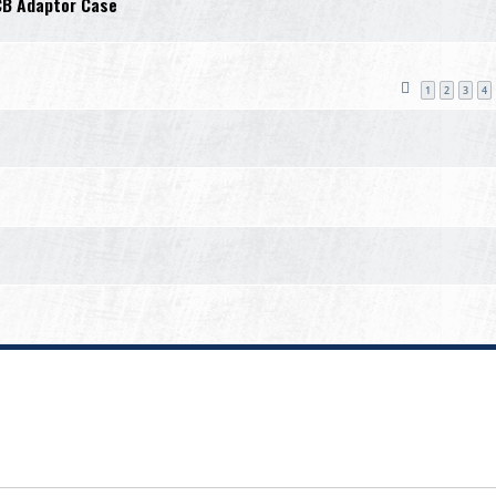
PCB Adaptor Case
1
2
3
4