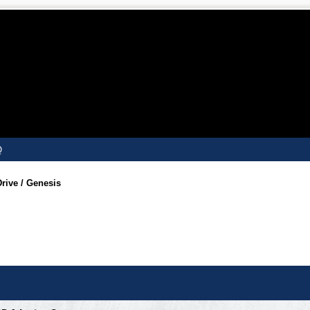
Q
ive / Genesis