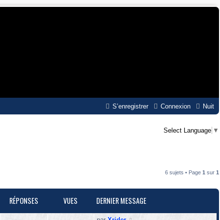
S’enregistrer
Connexion
Nuit
Select Language
▼
6 sujets • Page
1
sur
1
RÉPONSES
VUES
DERNIER MESSAGE
D
par
Xrider