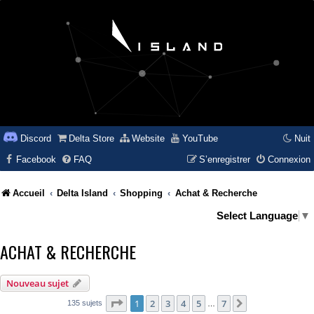
Discord
Delta Store
Website
YouTube
Nuit
Facebook
FAQ
S’enregistrer
Connexion
Accueil
Delta Island
Shopping
Achat & Recherche
Select Language
▼
ACHAT & RECHERCHE
Nouveau sujet
Page
1
sur
7
1
2
3
4
5
7
Suivante
135 sujets
…