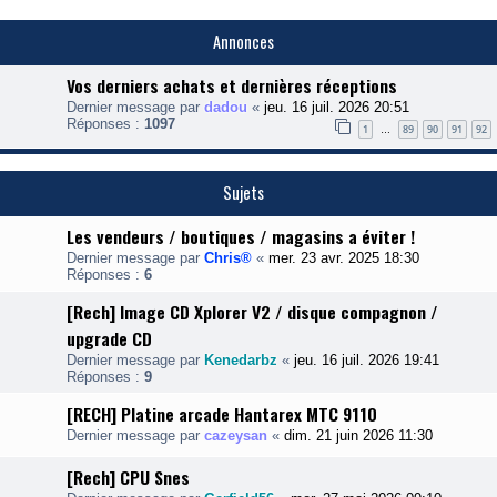
Annonces
Vos derniers achats et dernières réceptions
Dernier message par
dadou
«
jeu. 16 juil. 2026 20:51
Réponses :
1097
1
89
90
91
92
…
Sujets
Les vendeurs / boutiques / magasins a éviter !
Dernier message par
Chris®
«
mer. 23 avr. 2025 18:30
Réponses :
6
[Rech] Image CD Xplorer V2 / disque compagnon /
upgrade CD
Dernier message par
Kenedarbz
«
jeu. 16 juil. 2026 19:41
Réponses :
9
[RECH] Platine arcade Hantarex MTC 9110
Dernier message par
cazeysan
«
dim. 21 juin 2026 11:30
[Rech] CPU Snes