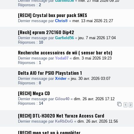
Dernier message par
Garfield56
«
mer. 27 mai 2026 09:10
Réponses :
2
[RECH] Crystal box pour pack SNES
Dernier message par
Chris®
«
mer. 13 mai 2026 21:27
[Rech] eprom 27C160 Dip42
Dernier message par
Garfield56
«
jeu. 7 mai 2026 17:04
Réponses :
10
Recherche accessoires de wii ( sensor bar etc)
Dernier message par
Yoda07
«
dim. 3 mai 2026 19:23
Réponses :
1
Delta AIO for PSIO Playstation 1
Dernier message par
Xrider
«
jeu. 30 avr. 2026 03:07
Réponses :
8
[RECH] Mega CD
Dernier message par
Gilou40
«
dim. 26 avr. 2026 17:12
Réponses :
14
1
2
[RECH] DTL-H3020 Net Yaroze Access Card
Dernier message par
KeRbDoG
«
dim. 26 avr. 2026 11:56
[RECH] mon set up à compléter