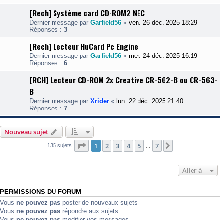
[Rech] Système card CD-ROM2 NEC
Dernier message par
Garfield56
«
ven. 26 déc. 2025 18:29
Réponses :
3
[Rech] Lecteur HuCard Pc Engine
Dernier message par
Garfield56
«
mer. 24 déc. 2025 16:19
Réponses :
6
[RCH] Lecteur CD-ROM 2x Creative CR-562-B ou CR-563-
B
Dernier message par
Xrider
«
lun. 22 déc. 2025 21:40
Réponses :
7
Nouveau sujet
Page
1
sur
7
1
2
3
4
5
7
Suivante
135 sujets
…
Aller à
PERMISSIONS DU FORUM
Vous
ne pouvez pas
poster de nouveaux sujets
Vous
ne pouvez pas
répondre aux sujets
Vous
ne pouvez pas
modifier vos messages