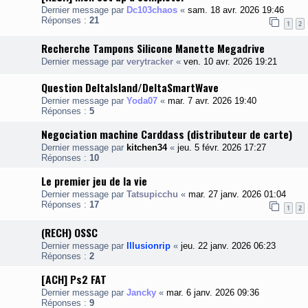
Dernier message par
Dc103chaos
«
sam. 18 avr. 2026 19:46
Réponses :
21
1
2
Recherche Tampons Silicone Manette Megadrive
Dernier message par
verytracker
«
ven. 10 avr. 2026 19:21
Question DeltaIsland/DeltaSmartWave
Dernier message par
Yoda07
«
mar. 7 avr. 2026 19:40
Réponses :
5
Negociation machine Carddass (distributeur de carte)
Dernier message par
kitchen34
«
jeu. 5 févr. 2026 17:27
Réponses :
10
Le premier jeu de la vie
Dernier message par
Tatsupicchu
«
mar. 27 janv. 2026 01:04
Réponses :
17
1
2
(RECH) OSSC
Dernier message par
Illusionrip
«
jeu. 22 janv. 2026 06:23
Réponses :
2
[ACH] Ps2 FAT
Dernier message par
Jancky
«
mar. 6 janv. 2026 09:36
Réponses :
9