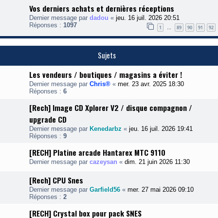
Vos derniers achats et dernières réceptions
Dernier message par
dadou
«
jeu. 16 juil. 2026 20:51
Réponses :
1097
1
89
90
91
92
…
Sujets
Les vendeurs / boutiques / magasins a éviter !
Dernier message par
Chris®
«
mer. 23 avr. 2025 18:30
Réponses :
6
[Rech] Image CD Xplorer V2 / disque compagnon /
upgrade CD
Dernier message par
Kenedarbz
«
jeu. 16 juil. 2026 19:41
Réponses :
9
[RECH] Platine arcade Hantarex MTC 9110
Dernier message par
cazeysan
«
dim. 21 juin 2026 11:30
[Rech] CPU Snes
Dernier message par
Garfield56
«
mer. 27 mai 2026 09:10
Réponses :
2
[RECH] Crystal box pour pack SNES