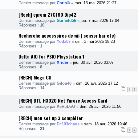
Dernier message par
Chris®
«
mer. 13 mai 2026 21:27
[Rech] eprom 27C160 Dip42
Dernier message par
Garfield56
«
jeu. 7 mai 2026 17:04
Réponses :
10
Recherche accessoires de wii ( sensor bar etc)
Dernier message par
Yoda07
«
dim. 3 mai 2026 19:23
Réponses :
1
Delta AIO for PSIO Playstation 1
Dernier message par
Xrider
«
jeu. 30 avr. 2026 03:07
Réponses :
8
[RECH] Mega CD
Dernier message par
Gilou40
«
dim. 26 avr. 2026 17:12
Réponses :
14
1
2
[RECH] DTL-H3020 Net Yaroze Access Card
Dernier message par
KeRbDoG
«
dim. 26 avr. 2026 11:56
[RECH] mon set up à compléter
Dernier message par
Dc103chaos
«
sam. 18 avr. 2026 19:46
Réponses :
21
1
2