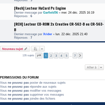
Réponses :
3
[Rech] Lecteur HuCard Pc Engine
Dernier message par
Garfield56
«
mer. 24 déc. 2025 16:19
Réponses :
6
[RCH] Lecteur CD-ROM 2x Creative CR-562-B ou CR-563-
B
Dernier message par
Xrider
«
lun. 22 déc. 2025 21:40
Réponses :
7
Nouveau sujet
Page
1
sur
7
1
2
3
4
5
7
Suivante
135 sujets
…
Aller à
PERMISSIONS DU FORUM
Vous
ne pouvez pas
poster de nouveaux sujets
Vous
ne pouvez pas
répondre aux sujets
Vous
ne pouvez pas
modifier vos messages
Vous
ne pouvez pas
supprimer vos messages
Vous
ne pouvez pas
joindre des fichiers