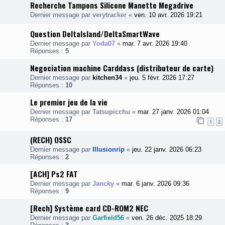
Recherche Tampons Silicone Manette Megadrive
Dernier message par
verytracker
«
ven. 10 avr. 2026 19:21
Question DeltaIsland/DeltaSmartWave
Dernier message par
Yoda07
«
mar. 7 avr. 2026 19:40
Réponses :
5
Negociation machine Carddass (distributeur de carte)
Dernier message par
kitchen34
«
jeu. 5 févr. 2026 17:27
Réponses :
10
Le premier jeu de la vie
Dernier message par
Tatsupicchu
«
mar. 27 janv. 2026 01:04
Réponses :
17
1
2
(RECH) OSSC
Dernier message par
Illusionrip
«
jeu. 22 janv. 2026 06:23
Réponses :
2
[ACH] Ps2 FAT
Dernier message par
Jancky
«
mar. 6 janv. 2026 09:36
Réponses :
9
[Rech] Système card CD-ROM2 NEC
Dernier message par
Garfield56
«
ven. 26 déc. 2025 18:29