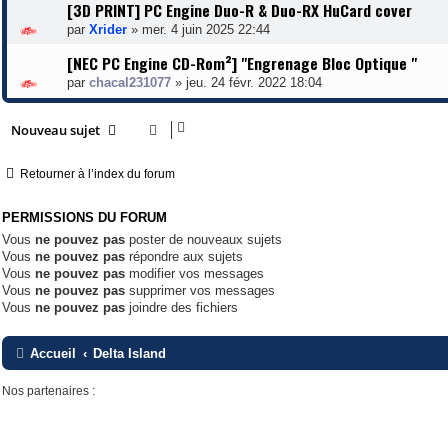
[3D PRINT] PC Engine Duo-R & Duo-RX HuCard cover
par
Xrider
»
mer. 4 juin 2025 22:44
[NEC PC Engine CD-Rom²] "Engrenage Bloc Optique "
par
chacal231077
»
jeu. 24 févr. 2022 18:04
Nouveau sujet
Retourner à l’index du forum
PERMISSIONS DU FORUM
Vous
ne pouvez pas
poster de nouveaux sujets
Vous
ne pouvez pas
répondre aux sujets
Vous
ne pouvez pas
modifier vos messages
Vous
ne pouvez pas
supprimer vos messages
Vous
ne pouvez pas
joindre des fichiers
Accueil
Delta Island
Nos partenaires :