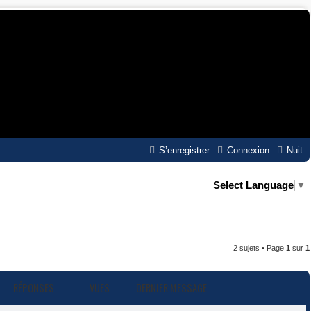
S’enregistrer
Connexion
Nuit
Select Language
▼
2 sujets • Page
1
sur
1
RÉPONSES
VUES
DERNIER MESSAGE