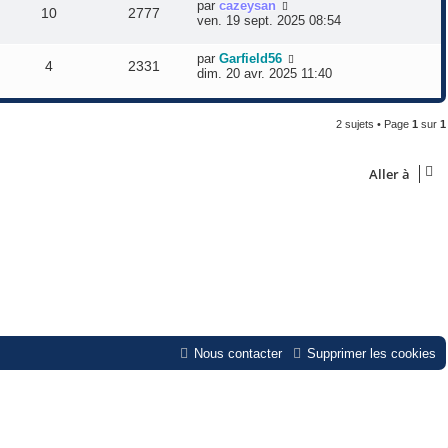
D
par
cazeysan
R
V
10
2777
e
ven. 19 sept. 2025 08:54
r
é
u
n
D
par
Garfield56
R
V
i
4
2331
e
p
e
dim. 20 avr. 2025 11:40
e
r
r
é
u
n
o
s
m
i
e
2 sujets • Page
1
sur
1
p
e
e
n
s
r
s
o
s
m
s
a
Aller à
e
g
n
s
e
e
s
s
a
s
g
e
e
s
Nous contacter
Supprimer les cookies