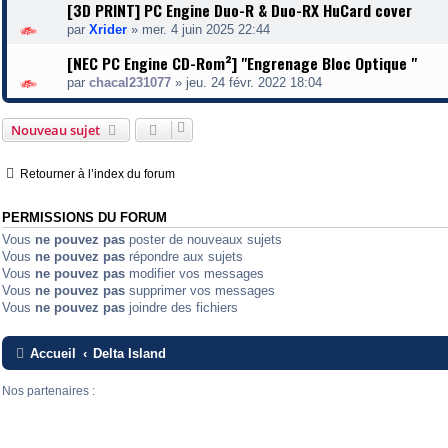
[3D PRINT] PC Engine Duo-R & Duo-RX HuCard cover
par
Xrider
»
mer. 4 juin 2025 22:44
[NEC PC Engine CD-Rom²] "Engrenage Bloc Optique "
par
chacal231077
»
jeu. 24 févr. 2022 18:04
Nouveau sujet
Retourner à l’index du forum
PERMISSIONS DU FORUM
Vous
ne pouvez pas
poster de nouveaux sujets
Vous
ne pouvez pas
répondre aux sujets
Vous
ne pouvez pas
modifier vos messages
Vous
ne pouvez pas
supprimer vos messages
Vous
ne pouvez pas
joindre des fichiers
Accueil
Delta Island
Nos partenaires :