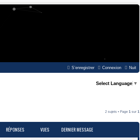
S’enregistrer
Connexion
Nuit
Select Language
▼
2 sujets • Page
1
sur
1
RÉPONSES
VUES
DERNIER MESSAGE