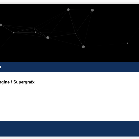
Q
gine / Supergrafx