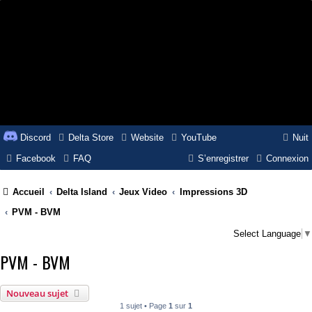
Discord
Delta Store
Website
YouTube
Nuit
Facebook
FAQ
S’enregistrer
Connexion
Accueil
Delta Island
Jeux Video
Impressions 3D
PVM - BVM
Select Language
▼
PVM - BVM
Nouveau sujet
1 sujet • Page
1
sur
1