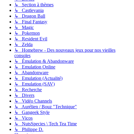
↳ Section à thèmes
↳ Castlevania
↳ Dragon Ball
↳ Final Fantasy
↳ Magic
↳ Pokemon
↳ Resident Evil
↳ Zelda
↳ Homebrew - Des nouveaux jeux pour nos vieilles
consoles
↳ Émulation & Abandonware
↳ Emulation Online
↳ Abandonware
↳ Emulation (Actualité)
↳ Emulation (SAV)
↳ Recherche
↳ Divers
↳ Vidéo Channels
↳ Aurélien / Bouz "Technique"
↳ Gangeek Style
↳ Vicos
↳ NutsSpecies \ Tech Tea Time
↳ Philippe D.