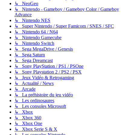
↳ NeoGeo
↳ Nintendo - Gameboy / Gameboy Color / Gameboy
Advance
↳ Nintendo NES
↳ Super Nintendo / Super Famicom / SNES / SFC
↳ Nintendo 64 / N64
↳ Nintendo Gamecube
↳ Nintendo Switch
↳ Sega MegaDrive / Genesis
↳ Sega Saturn
↳ Sega Dreamcast
↳ Sony PlayStation / PS1 / PSOne
↳ Sony Playstation 2 / PS2 / PSX
↳ Jeux Vidéo & Retrogaming
↳ Actualité / News
↳ Arcade
↳ La préhistoire du jeu vidéo
↳ Les ordinosaures
↳ Les consoles Microsoft
↳ Xbox
↳ Xbox 360
↳ Xbox One
↳ Xbox Serie S & X
↳ Les consoles Nintendo