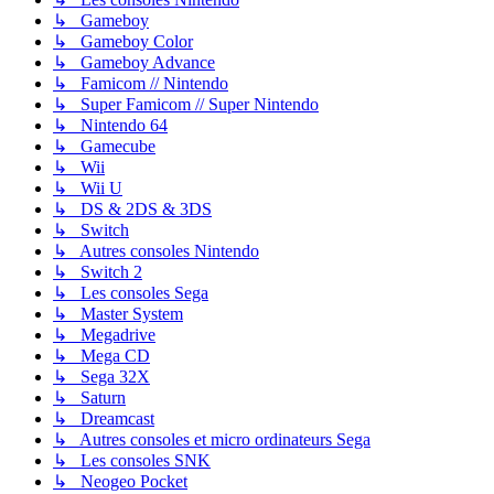
↳ Gameboy
↳ Gameboy Color
↳ Gameboy Advance
↳ Famicom // Nintendo
↳ Super Famicom // Super Nintendo
↳ Nintendo 64
↳ Gamecube
↳ Wii
↳ Wii U
↳ DS & 2DS & 3DS
↳ Switch
↳ Autres consoles Nintendo
↳ Switch 2
↳ Les consoles Sega
↳ Master System
↳ Megadrive
↳ Mega CD
↳ Sega 32X
↳ Saturn
↳ Dreamcast
↳ Autres consoles et micro ordinateurs Sega
↳ Les consoles SNK
↳ Neogeo Pocket