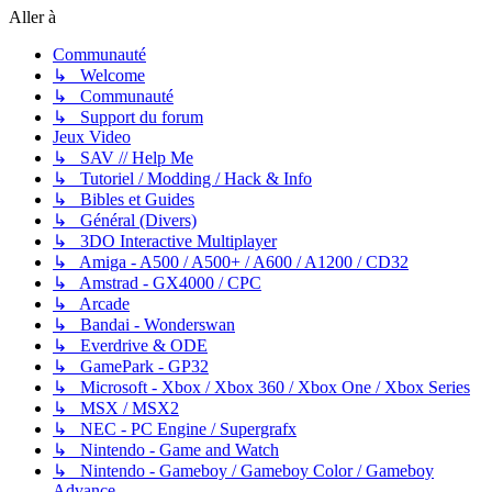
Aller à
Communauté
↳ Welcome
↳ Communauté
↳ Support du forum
Jeux Video
↳ SAV // Help Me
↳ Tutoriel / Modding / Hack & Info
↳ Bibles et Guides
↳ Général (Divers)
↳ 3DO Interactive Multiplayer
↳ Amiga - A500 / A500+ / A600 / A1200 / CD32
↳ Amstrad - GX4000 / CPC
↳ Arcade
↳ Bandai - Wonderswan
↳ Everdrive & ODE
↳ GamePark - GP32
↳ Microsoft - Xbox / Xbox 360 / Xbox One / Xbox Series
↳ MSX / MSX2
↳ NEC - PC Engine / Supergrafx
↳ Nintendo - Game and Watch
↳ Nintendo - Gameboy / Gameboy Color / Gameboy
Advance