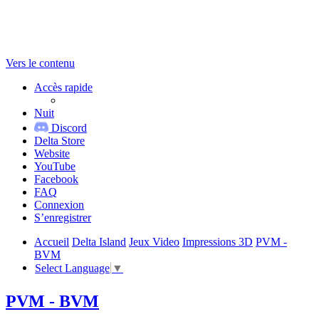
Vers le contenu
Accès rapide
Nuit
Discord
Delta Store
Website
YouTube
Facebook
FAQ
Connexion
S’enregistrer
Accueil
Delta Island
Jeux Video
Impressions 3D
PVM -
BVM
Select Language
▼
PVM - BVM