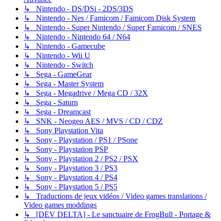
↳ Nintendo - DS/DSi - 2DS/3DS
↳ Nintendo - Nes / Famicom / Famicom Disk System
↳ Nintendo - Super Nintendo / Super Famicom / SNES
↳ Nintendo - Nintendo 64 / N64
↳ Nintendo - Gamecube
↳ Nintendo - Wii U
↳ Nintendo - Switch
↳ Sega - GameGear
↳ Sega - Master System
↳ Sega - Megadrive / Mega CD / 32X
↳ Sega - Saturn
↳ Sega - Dreamcast
↳ SNK - Neogeo AES / MVS / CD / CDZ
↳ Sony Playstation Vita
↳ Sony - Playstation / PS1 / PSone
↳ Sony - Playstation PSP
↳ Sony - Playstation 2 / PS2 / PSX
↳ Sony - Playstation 3 / PS3
↳ Sony - Playstation 4 / PS4
↳ Sony - Playstation 5 / PS5
↳ Traductions de jeux vidéos / Video games translations /
Video games moddings
↳ [DEV DELTA] - Le sanctuaire de FrogBull - Portage &