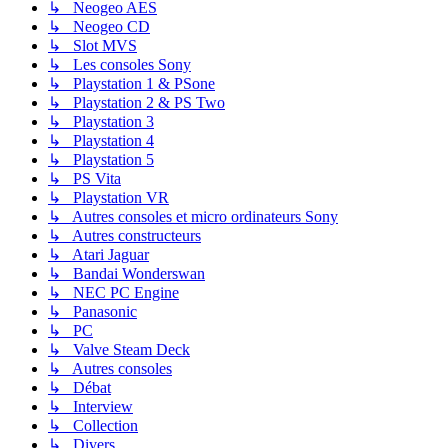
↳ Neogeo AES
↳ Neogeo CD
↳ Slot MVS
↳ Les consoles Sony
↳ Playstation 1 & PSone
↳ Playstation 2 & PS Two
↳ Playstation 3
↳ Playstation 4
↳ Playstation 5
↳ PS Vita
↳ Playstation VR
↳ Autres consoles et micro ordinateurs Sony
↳ Autres constructeurs
↳ Atari Jaguar
↳ Bandai Wonderswan
↳ NEC PC Engine
↳ Panasonic
↳ PC
↳ Valve Steam Deck
↳ Autres consoles
↳ Débat
↳ Interview
↳ Collection
↳ Divers