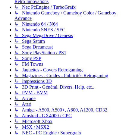
Rétro Innovations
↳ Nec PcEngine / TurboGrafx
↳ Nintendo Gameboy / Gameboy Color / Gameboy
Advance
↳ Nintendo 64 / N64
↳ Nintendo SNES / SFC
↳ Sega MegaDrive / Genesis
↳ Sega Saturn
↳ Sega Dreamcast
↳ Sony PlayStation / PS1
↳ Sony PSP
↳ FM Towns
↳ Jaquettes - Covers Retrogaming
↳ Magazines - Guides - Publicités Retrogaming
↳ Impressions 3D
↳ 3D Print - Général, Divers, Help, etc..
↳ PVM - BVM
↳ Arcade
↳ Atari
↳ Amiga - A500, A500+, A600, A1200, CD32
↳ Amstrad - GX4000 / CPC
↳ Microsoft Xbox
↳ MSX / MSX2
↳ NEC - PC Engine / Supergrafx