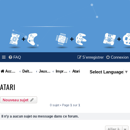
FAQ
S’enregistrer
Connexion
Accueil
Delta Island
Jeux Video
Impressions 3D
Atari
Select Language
▼
ATARI
Nouveau sujet
0 sujet • Page
1
sur
1
Il n’y a aucun sujet ou message dans ce forum.
Aller à