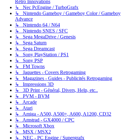
Rétro Innovations
↳ Nec PcEngine / TurboGrafx
↳ Nintendo Gameboy / Gameboy Color / Gameboy
Advance
↳ Nintendo 64 / N64
↳ Nintendo SNES / SFC
↳ Sega MegaDrive / Genesis
↳ Sega Saturn
↳ Sega Dreamcast
↳ Sony PlayStation / PS1
↳ Sony PSP
↳ FM Towns
↳ Jaquettes - Covers Retrogaming
↳ Magazines - Guides - Publicités Retrogaming
↳ Impressions 3D
↳ 3D Print - Général, Divers, Help, etc..
↳ PVM - BVM
↳ Arcade
↳ Atari
↳ Amiga - A500, A500+, A600, A1200, CD32
↳ Amstrad - GX4000 / CPC
↳ Microsoft Xbox
↳ MSX / MSX2
↳ NEC - PC Engine / Supergrafx