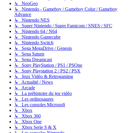
↳ NeoGeo
↳ Nintendo - Gameboy / Gameboy Color / Gameboy
Advance
↳ Nintendo NES
↳ Super Nintendo / Super Famicom / SNES / SFC
↳ Nintendo 64 / N64
↳ Nintendo Gamecube
↳ Nintendo Switch
↳ Sega MegaDrive / Genesis
↳ Sega Saturn
↳ Sega Dreamcast
↳ Sony PlayStation / PS1 / PSOne
↳ Sony Playstation 2 / PS2 / PSX
↳ Jeux Vidéo & Retrogaming
↳ Actualité / News
↳ Arcade
↳ La préhistoire du jeu vidéo
↳ Les ordinosaures
↳ Les consoles Microsoft
↳ Xbox
↳ Xbox 360
↳ Xbox One
↳ Xbox Serie S & X
↳ Les consoles Nintendo