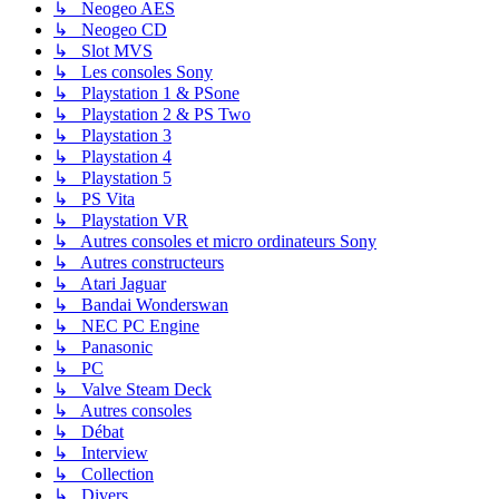
↳ Neogeo AES
↳ Neogeo CD
↳ Slot MVS
↳ Les consoles Sony
↳ Playstation 1 & PSone
↳ Playstation 2 & PS Two
↳ Playstation 3
↳ Playstation 4
↳ Playstation 5
↳ PS Vita
↳ Playstation VR
↳ Autres consoles et micro ordinateurs Sony
↳ Autres constructeurs
↳ Atari Jaguar
↳ Bandai Wonderswan
↳ NEC PC Engine
↳ Panasonic
↳ PC
↳ Valve Steam Deck
↳ Autres consoles
↳ Débat
↳ Interview
↳ Collection
↳ Divers