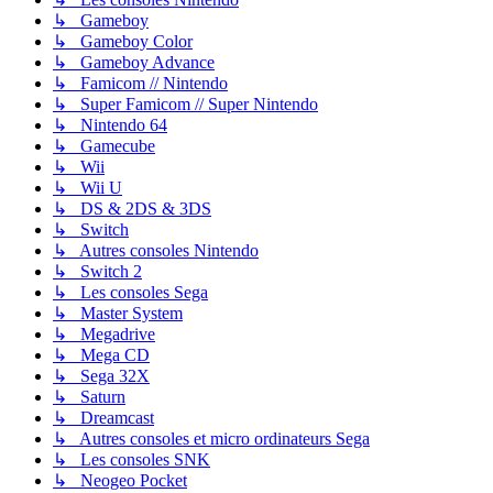
↳ Gameboy
↳ Gameboy Color
↳ Gameboy Advance
↳ Famicom // Nintendo
↳ Super Famicom // Super Nintendo
↳ Nintendo 64
↳ Gamecube
↳ Wii
↳ Wii U
↳ DS & 2DS & 3DS
↳ Switch
↳ Autres consoles Nintendo
↳ Switch 2
↳ Les consoles Sega
↳ Master System
↳ Megadrive
↳ Mega CD
↳ Sega 32X
↳ Saturn
↳ Dreamcast
↳ Autres consoles et micro ordinateurs Sega
↳ Les consoles SNK
↳ Neogeo Pocket