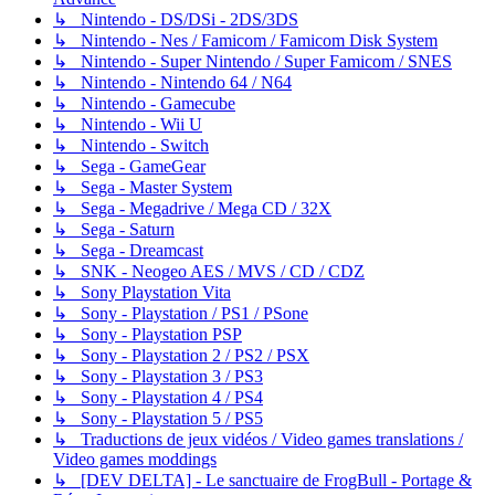
↳ Nintendo - DS/DSi - 2DS/3DS
↳ Nintendo - Nes / Famicom / Famicom Disk System
↳ Nintendo - Super Nintendo / Super Famicom / SNES
↳ Nintendo - Nintendo 64 / N64
↳ Nintendo - Gamecube
↳ Nintendo - Wii U
↳ Nintendo - Switch
↳ Sega - GameGear
↳ Sega - Master System
↳ Sega - Megadrive / Mega CD / 32X
↳ Sega - Saturn
↳ Sega - Dreamcast
↳ SNK - Neogeo AES / MVS / CD / CDZ
↳ Sony Playstation Vita
↳ Sony - Playstation / PS1 / PSone
↳ Sony - Playstation PSP
↳ Sony - Playstation 2 / PS2 / PSX
↳ Sony - Playstation 3 / PS3
↳ Sony - Playstation 4 / PS4
↳ Sony - Playstation 5 / PS5
↳ Traductions de jeux vidéos / Video games translations /
Video games moddings
↳ [DEV DELTA] - Le sanctuaire de FrogBull - Portage &