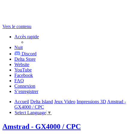
Vers le contenu
Accès rapide
Nuit
Discord
Delta Store
Website
YouTube
Facebook
FAQ
Connexion
S’enregistrer
Accueil
Delta Island
Jeux Video
Impressions 3D
Amstrad -
GX4000 / CPC
Select Language
▼
Amstrad - GX4000 / CPC