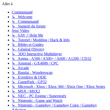
Aller à
Communauté
↳ Welcome
↳ Communauté
↳ Support du forum
Jeux Video
↳ SAV // Help Me
↳ Tutoriel / Modding / Hack & Info
↳ Bibles et Guides
↳ Général (Divers)
↳ 3DO Interactive Multiplayer
↳ Amiga - A500 / A500+ / A600 / A1200 / CD32
↳ Amstrad - GX4000 / CPC
↳ Arcade
↳ Bandai - Wonderswan
↳ Everdrive & ODE
↳ GamePark - GP32
↳ Microsoft - Xbox / Xbox 360 / Xbox One / Xbox Series
↳ MSX / MSX2
↳ NEC - PC Engine / Supergrafx
↳ Nintendo - Game and Watch
↳ Nintendo - Gameboy / Gameboy Color / Gameboy
Advance