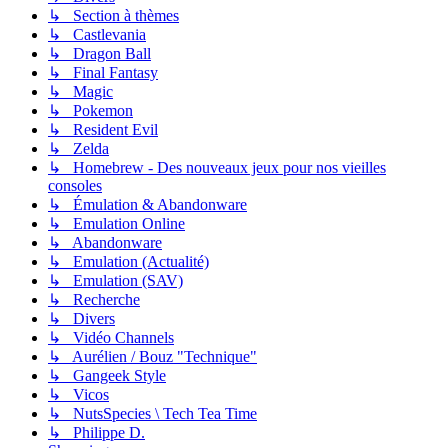
↳ Section à thèmes
↳ Castlevania
↳ Dragon Ball
↳ Final Fantasy
↳ Magic
↳ Pokemon
↳ Resident Evil
↳ Zelda
↳ Homebrew - Des nouveaux jeux pour nos vieilles
consoles
↳ Émulation & Abandonware
↳ Emulation Online
↳ Abandonware
↳ Emulation (Actualité)
↳ Emulation (SAV)
↳ Recherche
↳ Divers
↳ Vidéo Channels
↳ Aurélien / Bouz "Technique"
↳ Gangeek Style
↳ Vicos
↳ NutsSpecies \ Tech Tea Time
↳ Philippe D.